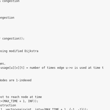
 congestion

ngestion

 congestion));

sing modified Dijkstra

es,

usage[u][v][t] = number of times edge u->v is used at time t

odes are 1-indexed

st to reach node at time

>(MAX_TIME + 1, INF));

struction

1, vector<pair<int, int>>(MAX_TIME + 1, {-1, -1}));
