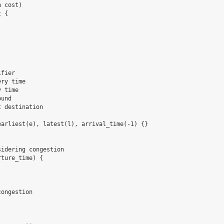
 cost)

 {

fier

ry time

 time

und

 destination

arliest(e), latest(l), arrival_time(-1) {}

idering congestion

ture_time) {

ongestion
