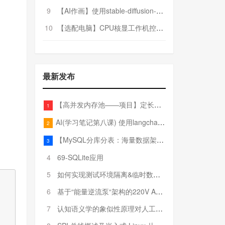
9
【AI作画】使用stable-diffusion-webui搭建AI作画平台
10
【选配电脑】CPU核显工作机控制预算5000
最新发布
【高并发内存池——项目】定长内存池——开胃小菜
1
AI(学习笔记第八课) 使用langchain的embedding models
2
【MySQL分库分表：海量数据架构的终极解决方案】
3
4
69-SQLite应用
5
如何实现测试环境隔离&临时数据库（pytest+SQLite）
6
基于“能量逆流泵“架构的220V AC至20V DC 300W高效电源设计
7
认知语义学的象似性原理对人工智能自然语言处理深层语义分析的影响与启示