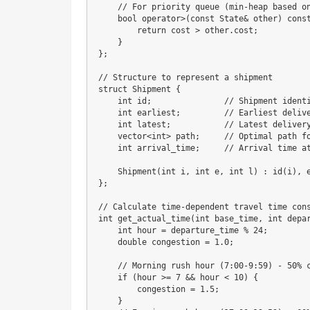
    // For priority queue (min-heap based on
    bool operator>(const State& other) const
        return cost > other.cost;

    }

};

// Structure to represent a shipment

struct Shipment {

    int id;               // Shipment identi
    int earliest;         // Earliest delive
    int latest;           // Latest delivery
    vector<int> path;     // Optimal path fo
    int arrival_time;     // Arrival time at
    Shipment(int i, int e, int l) : id(i), e
};

// Calculate time-dependent travel time cons
int get_actual_time(int base_time, int depar
    int hour = departure_time % 24;

    double congestion = 1.0;

    // Morning rush hour (7:00-9:59) - 50% c
    if (hour >= 7 && hour < 10) {

        congestion = 1.5;

    }
