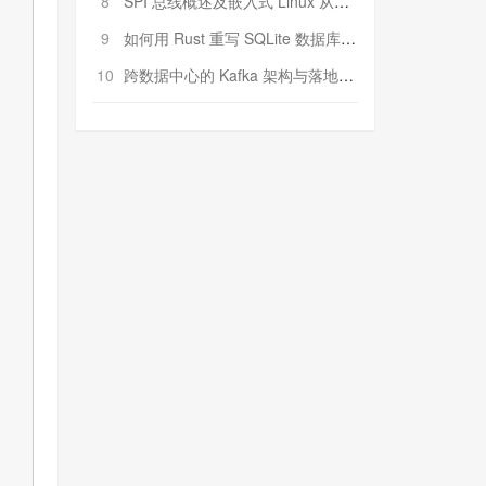
8
SPI 总线概述及嵌入式 Linux 从属 SPI 设备驱动程序开发（第二部分，实践）
9
如何用 Rust 重写 SQLite 数据库（二）:是否有市场空间？
10
跨数据中心的 Kafka 架构与落地实战