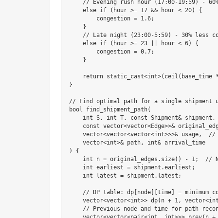
    // Evening rush hour (17:00-19:59) - 60%
    else if (hour >= 17 && hour < 20) {

        congestion = 1.6;

    }

    // Late night (23:00-5:59) - 30% less co
    else if (hour >= 23 || hour < 6) {

        congestion = 0.7;

    }

    return static_cast<int>(ceil(base_time *
}

// Find optimal path for a single shipment u
bool find_shipment_path(

    int S, int T, const Shipment& shipment,

    const vector<vector<Edge>>& original_edg
    vector<vector<vector<int>>>& usage,  // 
    vector<int>& path, int& arrival_time

) {

    int n = original_edges.size() - 1;  // N
    int earliest = shipment.earliest;

    int latest = shipment.latest;

    // DP table: dp[node][time] = minimum co
    vector<vector<int>> dp(n + 1, vector<int
    // Previous node and time for path recon
    vector<vector<pair<int, int>>> prev(n + 