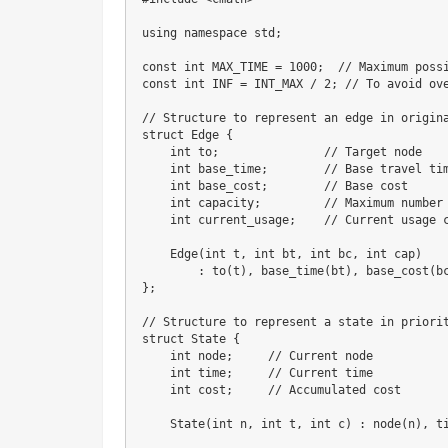
using namespace std;

const int MAX_TIME = 1000;  // Maximum possi
const int INF = INT_MAX / 2; // To avoid ove
// Structure to represent an edge in origina
struct Edge {

    int to;               // Target node

    int base_time;        // Base travel tim
    int base_cost;        // Base cost

    int capacity;         // Maximum number 
    int current_usage;    // Current usage c
    Edge(int t, int bt, int bc, int cap) 

        : to(t), base_time(bt), base_cost(bc
};

// Structure to represent a state in priorit
struct State {

    int node;     // Current node

    int time;     // Current time

    int cost;     // Accumulated cost

    State(int n, int t, int c) : node(n), ti