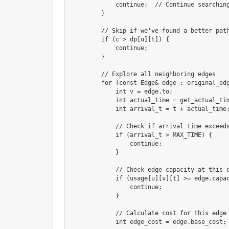
            continue;  // Continue searching
        }

        // Skip if we've found a better path
        if (c > dp[u][t]) {

            continue;

        }

        // Explore all neighboring edges

        for (const Edge& edge : original_edg
            int v = edge.to;

            int actual_time = get_actual_tim
            int arrival_t = t + actual_time;
            // Check if arrival time exceeds
            if (arrival_t > MAX_TIME) {

                continue;

            }

            // Check edge capacity at this d
            if (usage[u][v][t] >= edge.capac
                continue;

            }

            // Calculate cost for this edge

            int edge_cost = edge.base_cost;
