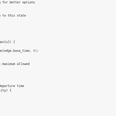
 for better options

 to this state

es[u]) {

e(edge.base_time, t);



 maximum allowed

eparture time

ity) {
