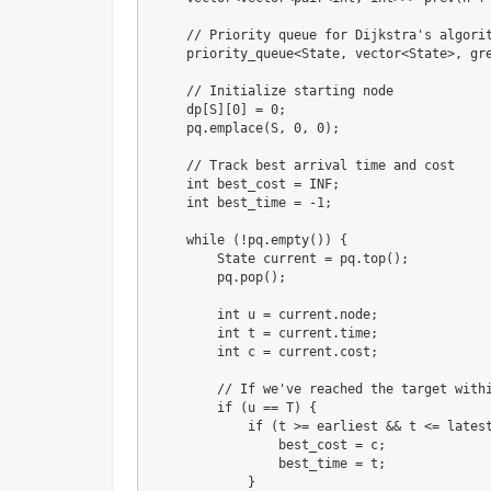
    // Priority queue for Dijkstra's algorit
    priority_queue<State, vector<State>, gre
    // Initialize starting node

    dp[S][0] = 0;

    pq.emplace(S, 0, 0);

    // Track best arrival time and cost

    int best_cost = INF;

    int best_time = -1;

    while (!pq.empty()) {

        State current = pq.top();

        pq.pop();

        int u = current.node;

        int t = current.time;

        int c = current.cost;

        // If we've reached the target withi
        if (u == T) {

            if (t >= earliest && t <= latest
                best_cost = c;

                best_time = t;

            }
