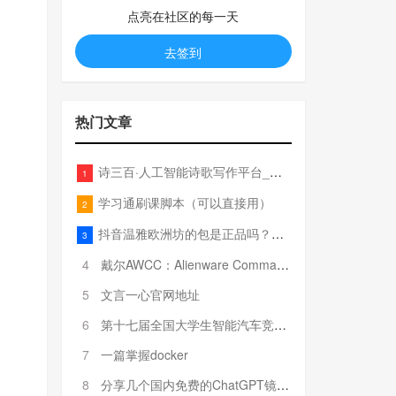
点亮在社区的每一天
去签到
热门文章
诗三百·人工智能诗歌写作平台_在线作诗机_藏头诗生成器_电脑对联_姓名作诗
1
学习通刷课脚本（可以直接用）
2
抖音温雅欧洲坊的包是正品吗？温雅卖的包为啥那么便宜？
3
4
戴尔AWCC：Alienware Command Center 故障排除方法，里面附有超全详解呦，快来快来，欢迎观看~
5
文言一心官网地址
6
第十七届全国大学生智能汽车竞赛全国总决赛参赛队伍奖项公告
7
一篇掌握docker
8
分享几个国内免费的ChatGPT镜像网址(亲测有效-4月25日更新)