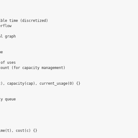
ble time (discretized)

rflow

l graph

e

of uses

ount (for capacity management)

), capacity(cap), current_usage(0) {}

y queue

me(t), cost(c) {}
