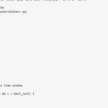
hm

ater<State>> pq;

n time window

 && c < best_cost) {
