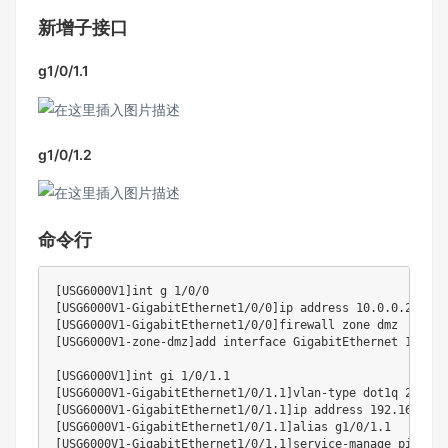
新增子接口
g1/0/1.1
g1/0/1.2
命令行
[
USG6000V1
]
int g 
1
[
USG6000V1-GigabitEthernet1/0/0
]
ip address 
10.0
.0.254 
25
[
USG6000V1-GigabitEthernet1/0/0
]
[
USG6000V1-zone-dmz
]
add interface GigabitEthernet 
1
/0/0

[
USG6000V1
]
int gi 
1
[
USG6000V1-GigabitEthernet1/0/1.1
]
vlan-type dot1q 
2
[
USG6000V1-GigabitEthernet1/0/1.1
]
ip address 
192.168
.1.1
[
USG6000V1-GigabitEthernet1/0/1.1
]
[
USG6000V1-GigabitEthernet1/0/1.1
]
service-manage 
ping
 pe