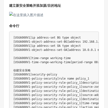
建立新安全策略并添加源/目的地址
命令行
[
USG6000V1
]
ip address-set BG 
type
[
USG6000V1-object-address-set-BG
]
address 
192.168
.1.0 mas
[
USG6000V1
]
ip address-set OA 
type
[
USG6000V1-object-address-set-OA
]
address 
10.0
.0.1 mask 
3
[
USG6000V1
]
[
USG6000V1-time-range-working-time
]
period-range 08:00:00
[
USG6000V1
]
[
USG6000V1-policy-security
]
[
USG6000V1-policy-security-rule-policy_1
]
[
USG6000V1-policy-security-rule-policy_1
]
[
USG6000V1-policy-security-rule-policy_1
]
[
USG6000V1-policy-security-rule-policy_1
]
[
USG6000V1-policy-security-rule-policy_1
]
[
USG6000V1-policy-security-rule-policy_1
]
[
USG6000V1-policy-security-rule-policy_1
]