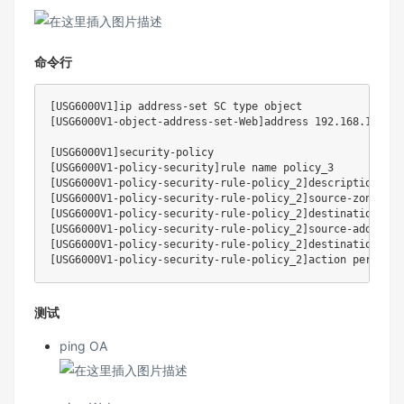
命令行
[
USG6000V1
]
ip address-set SC 
type
[
USG6000V1-object-address-set-Web
]
address 
192.168
.1.128 
[
USG6000V1
]
[
USG6000V1-policy-security
]
[
USG6000V1-policy-security-rule-policy_2
]
[
USG6000V1-policy-security-rule-policy_2
]
[
USG6000V1-policy-security-rule-policy_2
]
[
USG6000V1-policy-security-rule-policy_2
]
[
USG6000V1-policy-security-rule-policy_2
]
[
USG6000V1-policy-security-rule-policy_2
]
测试
ping OA