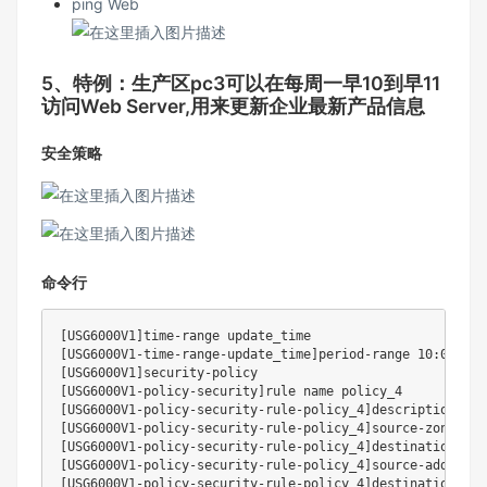
ping Web
5、特例：生产区pc3可以在每周一早10到早11
访问Web Server,用来更新企业最新产品信息
安全策略
命令行
[
USG6000V1
]
[
USG6000V1-time-range-update_time
]
period-range 
10
:00:00 
[
USG6000V1
]
[
USG6000V1-policy-security
]
[
USG6000V1-policy-security-rule-policy_4
]
[
USG6000V1-policy-security-rule-policy_4
]
[
USG6000V1-policy-security-rule-policy_4
]
[
USG6000V1-policy-security-rule-policy_4
]
source-address 
[
USG6000V1-policy-security-rule-policy_4
]