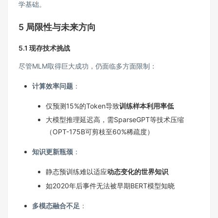
学基础。
5 局限性与未来方向
5.1 现存技术挑战
尽管MLM取得巨大成功，仍面临多方面限制：
计算效率问题
：
仅预测15%的Token导致
训练样本利用率低
大模型推理延迟高，需SparseGPT等技术压缩
（OPT-175B可剪枝至60%稀疏度）
知识更新瓶颈
：
静态预训练难以适应
动态变化的世界知识
如2020年后事件无法被早期BERT模型知晓
多模态融合不足
：