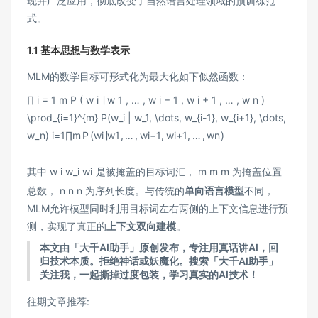
现并广泛应用，彻底改变了自然语言处理领域的预训练范
式。
1.1 基本思想与数学表示
MLM的数学目标可形式化为最大化如下似然函数：
∏ i = 1 m P ( w i ∣ w 1 , … , w i − 1 , w i + 1 , … , w n )
\prod_{i=1}^{m} P(w_i | w_1, \dots, w_{i-1}, w_{i+1}, \dots,
w_n)
i
=
1
∏
m
P
(
w
i
∣
w
1
,
…
,
w
i
−
1
,
w
i
+
1
,
…
,
w
n
)
其中
w i w_i
w
i
是被掩盖的目标词汇，
m m
m
为掩盖位置
总数，
n n
n
为序列长度。与传统的
单向语言模型
不同，
MLM允许模型同时利用目标词左右两侧的上下文信息进行预
测，实现了真正的
上下文双向建模
。
本文由「大千AI助手」原创发布，专注用真话讲AI，回
归技术本质。拒绝神话或妖魔化。搜索「大千AI助手」
关注我，一起撕掉过度包装，学习真实的AI技术！
往期文章推荐: