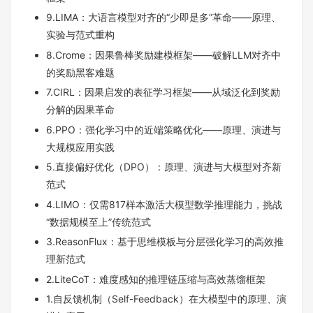
9.LIMA：大语言模型对齐的“少即是多”革命——原理、
实验与范式重构
8.Crome：因果鲁棒奖励建模框架——破解LLM对齐中
的奖励黑客难题
7.CIRL：因果启发的表征学习框架——从域泛化到奖励
分解的因果革命
6.PPO：强化学习中的近端策略优化——原理、演进与
大规模应用实践
5.直接偏好优化（DPO）：原理、演进与大模型对齐新
范式
4.LIMO：仅需817样本激活大模型数学推理能力，挑战
“数据规模至上”传统范式
3.ReasonFlux：基于思维模板与分层强化学习的高效推
理新范式
2.LiteCoT：难度感知的推理链压缩与高效蒸馏框架
1.自反馈机制（Self-Feedback）在大模型中的原理、演