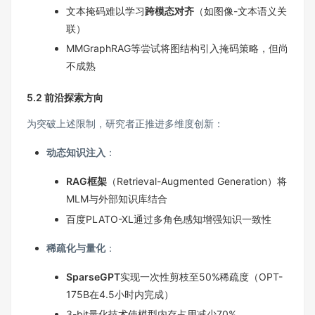
文本掩码难以学习
跨模态对齐
（如图像-文本语义关
联）
MMGraphRAG等尝试将图结构引入掩码策略，但尚
不成熟
5.2 前沿探索方向
为突破上述限制，研究者正推进多维度创新：
动态知识注入
：
RAG框架
（Retrieval-Augmented Generation）将
MLM与外部知识库结合
百度PLATO-XL通过多角色感知增强知识一致性
稀疏化与量化
：
SparseGPT
实现一次性剪枝至50%稀疏度（OPT-
175B在4.5小时内完成）
3-bit量化技术使模型内存占用减少70%