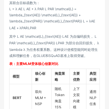
其联合目标函数为：
L = λ AE L AE + λ PAR L PAR \mathcal{L} =
\lambda_{\text{AE}} \mathcal{L}_{\text{AE}} +
\lambda_{\text{PAR}} \mathcal{L}_{\text{PAR}}
L
=
λ
AE
L
AE
+
λ
PAR
L
PAR
其中
L AE \mathcal{L}_{\text{AE}}
L
AE
为自编码损失，
L
PAR \mathcal{L}_{\text{PAR}}
L
PAR
为部分自回归损失，
λ
\lambda
λ
为任务权重系数。这种设计使模型能同时处理生
成和理解任务，在GLUE和SQuAD基准上取得突破。
表：主要MLM变体核心创新对比
核心创
掩盖策
主要
典型
模型
新
略
优势
应用
随机
上下
双向
通用
Token
文双
BERT
MLM +
NLP
掩盖
向建
NSP
任务
15%
模