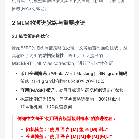
机替换，使模型学会根据真实上下文重建目标词，而非过度
依赖[MASK]标记。
2 MLM的演进脉络与重要改进
2.1 掩盖策略的优化
原始BERT的随机掩盖策略在处理中文等语言时面临挑战，因
其忽略了词汇的
结构完整性
。哈工大团队提出的
MacBERT
（MLM as correction）进行了针对性创新：
采用
全词掩码
（Whole Word Masking）和
N-gram掩码
策略（1-4 gram比例为40%:30%:20%:10%）
弃用[MASK]标记
，改用目标词的
语义相似词
进行替换
掩盖比例仍为15%，但替换策略调整为：80%相似词、
10%随机词、10%保留原词
例如中文句子“使用语言模型预测概率”的演进过程：
随机掩盖：“使 用 语 言 [M] 型 来 [M] 测…”
全词掩盖：“使 用 语 言 [M][M]来 [M][M]…”