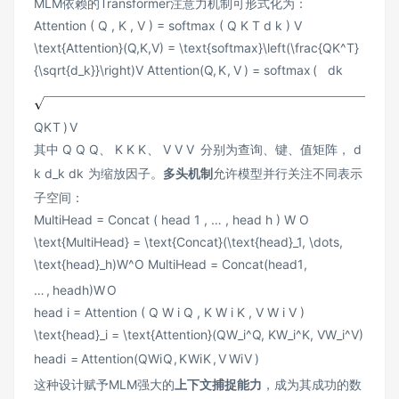
MLM依赖的Transformer注意力机制可形式化为：
Attention ( Q , K , V ) = softmax ( Q K T d k ) V
\text{Attention}(Q,K,V) = \text{softmax}\left(\frac{QK^T}
{\sqrt{d_k}}\right)V
Attention
(
Q
,
K
,
V
)
=
softmax
(
d
k
Q
K
T
)
V
其中
Q Q
Q
、
K K
K
、
V V
V
分别为查询、键、值矩阵，
d
k d_k
d
k
为缩放因子。
多头机制
允许模型并行关注不同表示
子空间：
MultiHead = Concat ( head 1 , … , head h ) W O
\text{MultiHead} = \text{Concat}(\text{head}_1, \dots,
\text{head}_h)W^O
MultiHead
=
Concat
(
head
1
,
…
,
head
h
)
W
O
head i = Attention ( Q W i Q , K W i K , V W i V )
\text{head}_i = \text{Attention}(QW_i^Q, KW_i^K, VW_i^V)
head
i
=
Attention
(
Q
W
i
Q
,
K
W
i
K
,
V
W
i
V
)
这种设计赋予MLM强大的
上下文捕捉能力
，成为其成功的数