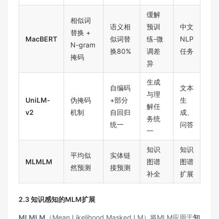
缓解
相似词
语义相
预训
中文
替换 +
MacBERT
似词替
练-微
NLP
N-gram
换80%
调差
任务
掩码
异
生成
自编码
文本
与理
UniLM-
伪掩码
+部分
生
解任
v2
机制
自回归
成、
务统
统一
问答
一
知识
知识
平均似
实体链
MLMLM
图谱
图谱
然预测
接预测
补全
扩展
2.3 知识感知的MLM扩展
MLMLM
（Mean Likelihood Masked LM）将MLM应用于
知