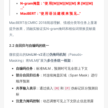
N-gram掩盖：“使 用[M][M][M][M] 来 [M][M]
…”
MacBERT：“使 用 语 法 建 模 来 预 见…”
MacBERT在CMRC 2018阅读理解、情感分类等任务上显著
提升效果，消融实验证实N-gram掩码和相似词替换贡献最
大。
2.2 自回归与自编码的统一
微软提出的
UniLM-v2
通过
伪掩码机制
（Pseudo-
Masking）将MLM扩展为
多任务统一框架
：
自编码任务
：标准MLM，预测时可见全部上下文
部分自回归任务
：对连续掩盖区域（Span Mask）进行
顺序预测
共享输入表示
：通过插入
和
伪标记区分预测目
[M]
[P]
标
注意力掩码控制
：动态调整可见上下文防止信息泄露