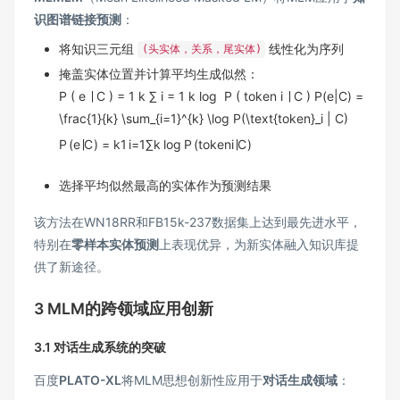
识图谱链接预测
：
将知识三元组
线性化为序列
(头实体，关系，尾实体)
掩盖实体位置并计算平均生成似然：
P ( e ∣ C ) = 1 k ∑ i = 1 k log ⁡ P ( token i ∣ C ) P(e|C) =
\frac{1}{k} \sum_{i=1}^{k} \log P(\text{token}_i | C)
P
(
e
∣
C
)
=
k
1
i
=
1
∑
k
lo
g
P
(
token
i
∣
C
)
选择平均似然最高的实体作为预测结果
该方法在WN18RR和FB15k-237数据集上达到最先进水平，
特别在
零样本实体预测
上表现优异，为新实体融入知识库提
供了新途径。
3 MLM的跨领域应用创新
3.1 对话生成系统的突破
百度
PLATO-XL
将MLM思想创新性应用于
对话生成领域
：