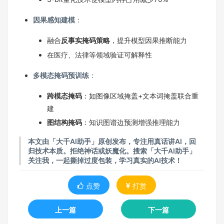
因果感知建模
：
融合
反事实掩码策略
，提升模型因果推断能力
在医疗、法律等领域验证可解释性
多模态掩码预训练
：
跨模态掩码
：如图像区域掩盖+文本词掩盖联合重
建
图结构掩码
：知识图谱边预测增强推理能力
本文由「大千AI助手」原创发布，专注用真话讲AI，回
归技术本质。拒绝神话或妖魔化。搜索「大千AI助手」
关注我，一起撕掉过度包装，学习真实的AI技术！
点赞
打赏
上一篇
下一篇