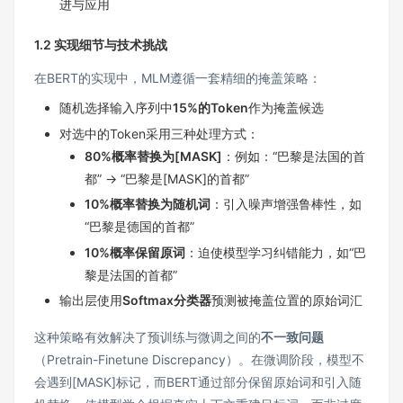
进与应用
1.2 实现细节与技术挑战
在BERT的实现中，MLM遵循一套精细的掩盖策略：
随机选择输入序列中
15%的Token
作为掩盖候选
对选中的Token采用三种处理方式：
80%概率替换为[MASK]
：例如：“巴黎是法国的首
都” → “巴黎是[MASK]的首都”
10%概率替换为随机词
：引入噪声增强鲁棒性，如
“巴黎是德国的首都”
10%概率保留原词
：迫使模型学习纠错能力，如“巴
黎是法国的首都”
输出层使用
Softmax分类器
预测被掩盖位置的原始词汇
这种策略有效解决了预训练与微调之间的
不一致问题
（Pretrain-Finetune Discrepancy）。在微调阶段，模型不
会遇到[MASK]标记，而BERT通过部分保留原始词和引入随