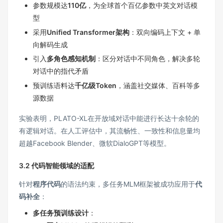
参数规模达
110亿
，为全球首个百亿参数中英文对话模
型
采用
Unified Transformer架构
：双向编码上下文 + 单
向解码生成
引入
多角色感知机制
：区分对话中不同角色，解决多轮
对话中的指代矛盾
预训练语料达
千亿级Token
，涵盖社交媒体、百科等多
源数据
实验表明，PLATO-XL在开放域对话中能进行长达十余轮的
有逻辑对话。在人工评估中，其流畅性、一致性和信息量均
超越Facebook Blender、微软DialoGPT等模型。
3.2 代码智能领域的适配
针对
程序代码
的语法约束，多任务MLM框架被成功应用于
代
码补全
：
多任务预训练设计
：