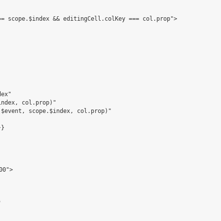
== scope.$index && editingCell.colKey === col.prop"
>
dex"
index, col.prop)"
($event, scope.$index, col.prop)"
}
}
00"
>
"