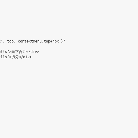
x', top: contextMenu.top+'px'}"
ells"
>
向下合并
<
/
div
>
ells"
>
拆分
<
/
div
>