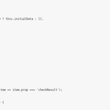
0
?
this
.
initialData 
:
[
]
,
item 
=>
 item
.
prop 
===
'checkResult'
)
;
>
{