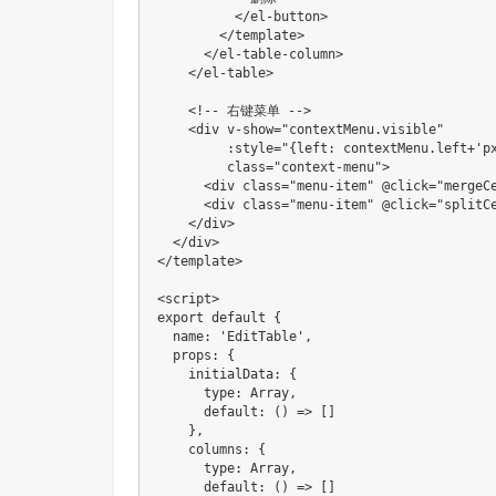
<
/
el
-
button
>
<
/
template
>
<
/
el
-
table
-
column
>
<
/
el
-
table
>
<
!
--
 右键菜单 
--
>
<
div v
-
show
=
"contextMenu.visible"
:
style
=
"{left: contextMenu.left+'p
class
=
"context-menu"
>
<
div 
class
=
"menu-item"
 @click
=
"mergeC
<
div 
class
=
"menu-item"
 @click
=
"splitC
<
/
div
>
<
/
div
>
<
/
template
>
<
script
>
export
default
{
  name
:
'EditTable'
,
  props
:
{
    initialData
:
{
type
:
Array
,
default
:
(
)
=>
[
]
}
,
    columns
:
{
type
:
Array
,
default
:
(
)
=>
[
]