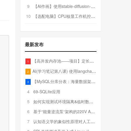
9
【AI作画】使用stable-diffusion-webui搭建AI作画平台
10
【选配电脑】CPU核显工作机控制预算5000
最新发布
【高并发内存池——项目】定长内存池——开胃小菜
1
AI(学习笔记第八课) 使用langchain的embedding models
2
【MySQL分库分表：海量数据架构的终极解决方案】
3
4
69-SQLite应用
5
如何实现测试环境隔离&临时数据库（pytest+SQLite）
6
基于“能量逆流泵“架构的220V AC至20V DC 300W高效电源设计
7
认知语义学的象似性原理对人工智能自然语言处理深层语义分析的影响与启示