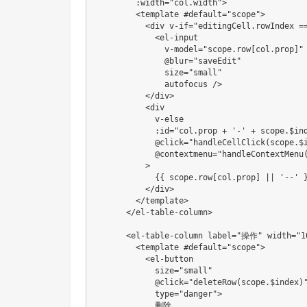
:
width
=
"col.width"
>
<
template #
default
=
"scope"
>
<
div v
-
if
=
"editingCell.rowIndex =
<
el
-
input

              v
-
model
=
"scope.row[col.prop]"
              @blur
=
"saveEdit"
              size
=
"small"
              autofocus 
/
>
<
/
div
>
<
div

            v
-
else
:
id
=
"col.prop + '-' + scope.$in
            @click
=
"handleCellClick(scope.$
            @contextmenu
=
"handleContextMenu
>
{
{
 scope
.
row
[
col
.
prop
]
||
'--'
<
/
div
>
<
/
template
>
<
/
el
-
table
-
column
>
<
el
-
table
-
column label
=
"操作"
 width
=
"1
<
template #
default
=
"scope"
>
<
el
-
button

            size
=
"small"
            @click
=
"deleteRow(scope.$index)
type
=
"danger"
>
            删除
