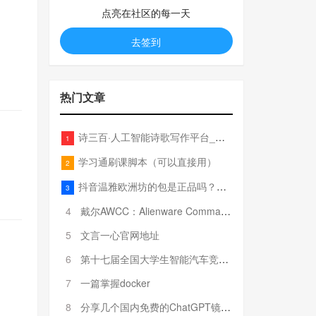
点亮在社区的每一天
去签到
热门文章
诗三百·人工智能诗歌写作平台_在线作诗机_藏头诗生成器_电脑对联_姓名作诗
1
学习通刷课脚本（可以直接用）
2
抖音温雅欧洲坊的包是正品吗？温雅卖的包为啥那么便宜？
3
4
戴尔AWCC：Alienware Command Center 故障排除方法，里面附有超全详解呦，快来快来，欢迎观看~
5
文言一心官网地址
6
第十七届全国大学生智能汽车竞赛全国总决赛参赛队伍奖项公告
7
一篇掌握docker
8
分享几个国内免费的ChatGPT镜像网址(亲测有效-4月25日更新)