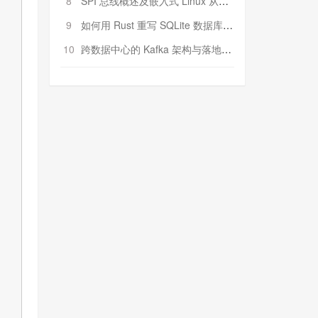
8
SPI 总线概述及嵌入式 Linux 从属 SPI 设备驱动程序开发（第二部分，实践）
9
如何用 Rust 重写 SQLite 数据库（二）:是否有市场空间？
10
跨数据中心的 Kafka 架构与落地实战