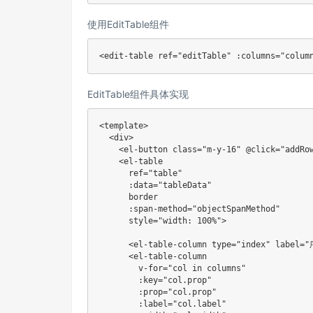
使用EditTable组件
<
edit-table
ref
=
"
editTable
"
:columns
=
"
colum
EditTable组件具体实现
<
template
>
<
div
>
<
el
-
button 
class
=
"m-y-16"
 @click
=
"addRo
<
el
-
table

      ref
=
"table"
:
data
=
"tableData"
      border

:
span
-
method
=
"objectSpanMethod"
      style
=
"width: 100%"
>
<
el
-
table
-
column 
type
=
"index"
 label
=
"
<
el
-
table
-
column

        v
-
for
=
"col in columns"
:
key
=
"col.prop"
:
prop
=
"col.prop"
:
label
=
"col.label"