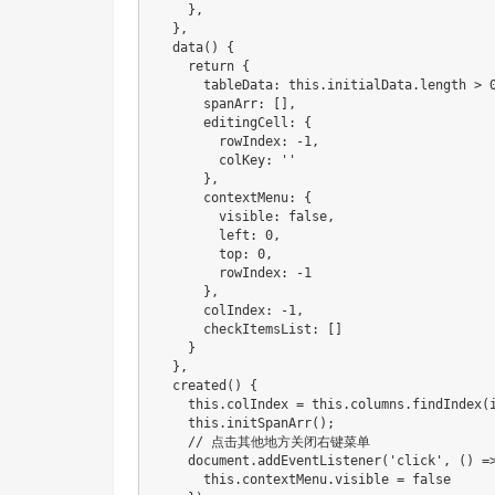
}
,
}
,
data
(
)
{
return
{
      tableData
:
this
.
initialData
.
length 
>
      spanArr
:
[
]
,
      editingCell
:
{
        rowIndex
:
-
1
,
        colKey
:
''
}
,
      contextMenu
:
{
        visible
:
false
,
        left
:
0
,
        top
:
0
,
        rowIndex
:
-
1
}
,
      colIndex
:
-
1
,
      checkItemsList
:
[
]
}
}
,
created
(
)
{
this
.
colIndex 
=
this
.
columns
.
findIndex
(
this
.
initSpanArr
(
)
;
// 点击其他地方关闭右键菜单
    document
.
addEventListener
(
'click'
,
(
)
=
this
.
contextMenu
.
visible 
=
false