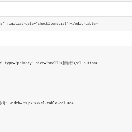
ns
"
:initial-data
=
"
checkItemsList
"
>
</
edit-table
>
w"
type
=
"primary"
 size
=
"small"
>
新增行
<
/
el
-
button
>
序号"
 width
=
"50px"
>
<
/
el
-
table
-
column
>