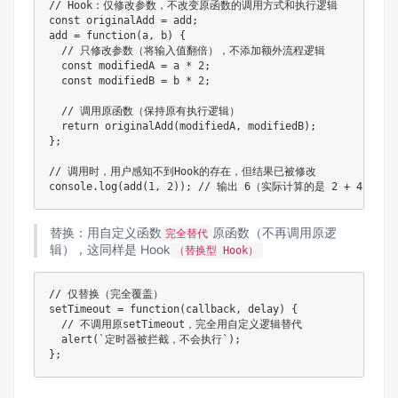
// Hook：仅修改参数，不改变原函数的调用方式和执行逻辑
const
 originalAdd 
=
 add
;
add
=
function
(
a
,
 b
)
{
// 只修改参数（将输入值翻倍），不添加额外流程逻辑
const
 modifiedA 
=
 a 
*
2
;
const
 modifiedB 
=
 b 
*
2
;
// 调用原函数（保持原有执行逻辑）
return
originalAdd
(
modifiedA
,
 modifiedB
)
;
}
;
// 调用时，用户感知不到Hook的存在，但结果已被修改
console
.
log
(
add
(
1
,
2
)
)
;
// 输出 6（实际计算的是 2 + 4）
替换：用自定义函数
原函数（不再调用原逻
完全替代
辑），这同样是 Hook
（替换型 Hook）
// 仅替换（完全覆盖）
setTimeout
=
function
(
callback
,
 delay
)
{
// 不调用原setTimeout，完全用自定义逻辑替代
alert
(
`
定时器被拦截，不会执行
`
)
;
}
;