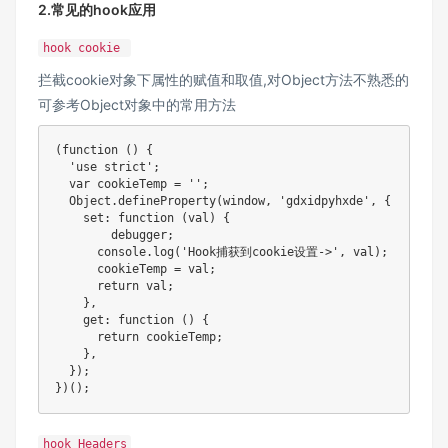
2.常见的hook应用
hook cookie
拦截cookie对象下属性的赋值和取值,对Object方法不熟悉的
可参考
Object对象中的常用方法
(
function
(
)
{
'use strict'
;
var
 cookieTemp 
=
''
;
  Object
.
defineProperty
(
window
,
'gdxidpyhxde'
,
{
set
:
function
(
val
)
{
debugger
;
      console
.
log
(
'Hook捕获到cookie设置->'
,
 val
)
;
      cookieTemp 
=
 val
;
return
 val
;
}
,
get
:
function
(
)
{
return
 cookieTemp
;
}
,
}
)
;
}
)
(
)
;
hook Headers