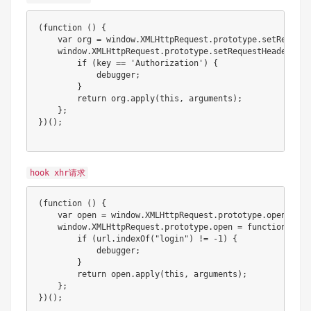
(
function
(
)
{
var
 org 
=
 window
.
XMLHttpRequest
.
prototype
.
setRequest
    window
.
XMLHttpRequest
.
prototype
.
setRequestHeader
=
f
if
(
key 
==
'Authorization'
)
{
debugger
;
}
return
org
.
apply
(
this
,
 arguments
)
;
}
;
}
)
(
)
;
hook xhr请求
(
function
(
)
{
var
 open 
=
 window
.
XMLHttpRequest
.
prototype
.
open
;
    window
.
XMLHttpRequest
.
prototype
.
open
=
function
(
met
if
(
url
.
indexOf
(
"login"
)
!=
-
1
)
{
debugger
;
}
return
open
.
apply
(
this
,
 arguments
)
;
}
;
}
)
(
)
;