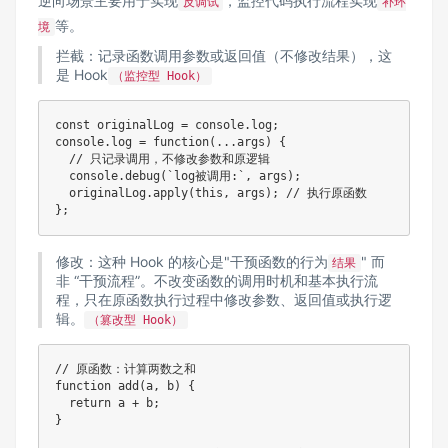
逆向场景主要用于实现
，监控代码执行流程实现
反调试
补环
等。
境
拦截：记录函数调用参数或返回值（不修改结果），这
是 Hook
（监控型 Hook）
const
 originalLog 
=
 console
.
log
;
console
.
log
=
function
(
...
args
)
{
// 只记录调用，不修改参数和原逻辑
  console
.
debug
(
`
log被调用:
`
,
 args
)
;
originalLog
.
apply
(
this
,
 args
)
;
// 执行原函数
}
;
修改：这种 Hook 的核心是"干预函数的行为
" 而
结果
非 “干预流程”。不改变函数的调用时机和基本执行流
程，只在原函数执行过程中修改参数、返回值或执行逻
辑。
（篡改型 Hook）
// 原函数：计算两数之和
function
add
(
a
,
 b
)
{
return
 a 
+
 b
;
}