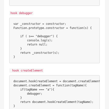
hook debugger
var
 _constructor 
=
 constructor
;
Function
.
prototype
.
constructor
=
function
(
s
)
{
if
(
 s
==
"debugger"
)
{
        console
.
log
(
s
)
;
return
null
;
}
return
_constructor
(
s
)
;
}
hook createElement
document
.
hookCreateElement 
=
 document
.
createElement
;
document
.
createElement
=
function
(
tagName
)
{
if
(
tagName 
===
"a"
)
{
debugger
;
}
return
 document
.
hookCreateElement
(
tagName
)
;
}