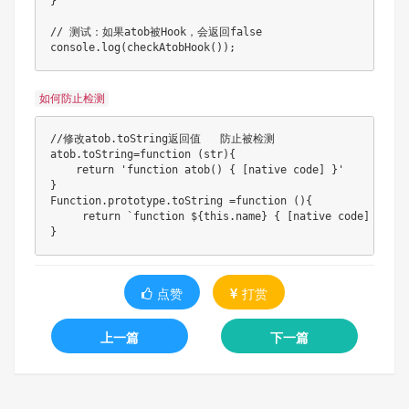
}
// 测试：如果atob被Hook，会返回false
console
.
log
(
checkAtobHook
(
)
)
;
如何防止检测
//修改atob.toString返回值   防止被检测  
atob
.
toString
=
function
(
str
)
{
return
'function atob() { [native code] }'
}
Function
.
prototype
.
toString
=
function
(
)
{
return
`
function 
${
this
.
name
}
 { [native code] }
`
}
点赞
打赏
上一篇
下一篇