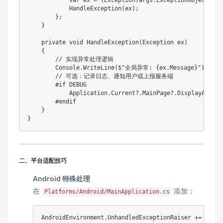
HandleException
(
ex
)
;
}
;
}
private
void
HandleException
(
Exception
 ex
)
{
// 实现异常处理逻辑
        Console
.
WriteLine
(
$"全局异常: 
{
ex
.
Message
}
"
)
;
// 可选：记录日志、通知用户或上报服务端
#
if
 DEBUG
            Application
.
Current
?.
MainPage
?.
DisplayAlert
(
#
endif
}
}
二、平台适配技巧
Android 特殊处理
在
添加：
Platforms/Android/MainApplication.cs
AndroidEnvironment
.
UnhandledExceptionRaiser 
+=
(
send