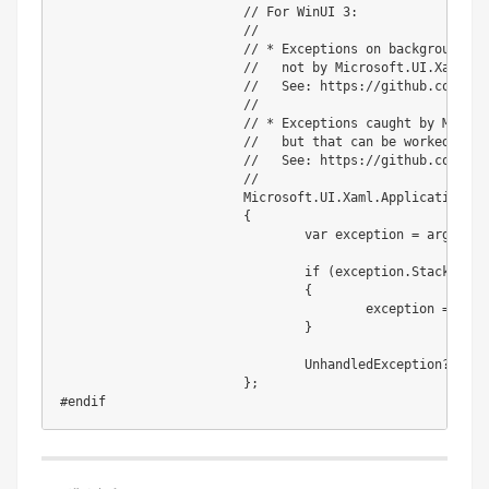
// For WinUI 3:
//
// * Exceptions on background th
//   not by Microsoft.UI.Xaml.Ap
//   See: https://github.com/mic
//
// * Exceptions caught by Micros
//   but that can be worked arou
//   See: https://github.com/mic
//
			Microsoft
.
UI
.
Xaml
.
Application
.
Cu
{
var
 exception 
=
 args
.
Exc
if
(
exception
.
StackTrace
{
					exception 
=
 _las
}
				UnhandledException
?.
Invo
}
;
#
endif