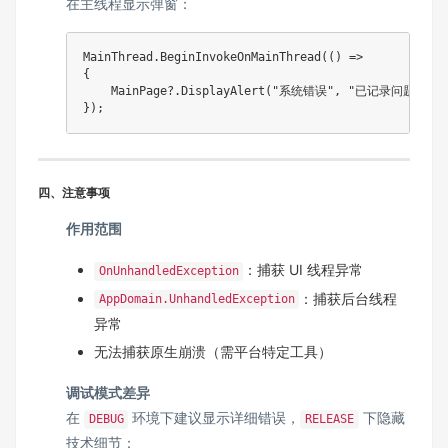
在主线程显示弹窗：
MainThread
.
BeginInvokeOnMainThread
(
(
)
=>
{
    MainPage
?.
DisplayAlert
(
"系统错误"
,
"已记录问题，请重
}
)
;
四、注意事项
作用范围
：捕获 UI 线程异常
OnUnhandledException
：捕获后台线程
AppDomain.UnhandledException
异常
无法捕获原生崩溃（需平台特定工具）
调试模式差异
在
环境下建议显示详细错误，
下隐藏
DEBUG
RELEASE
技术细节：