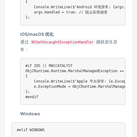
{
    Console
.
WriteLine
(
$"Android 环境异常: 
{
args
.
Excep
    args
.
Handled 
=
true
;
// 阻止应用崩溃
}
;
iOS/macOS 优化
通过
捕获原生异
NSSetUncaughtExceptionHandler
常：
#
if
 IOS || MACCATALYST
ObjCRuntime
.
Runtime
.
MarshalManagedException 
+=
(
_
,
 e
{
    Console
.
WriteLine
(
$"Apple 平台异常: 
{
e
.
Exception
}
    e
.
ExceptionMode 
=
 ObjCRuntime
.
MarshalManagedExce
}
;
#
endif
Windows
#
elif
 WINDOWS