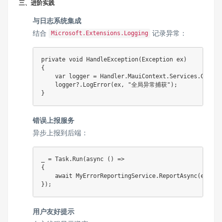
三、进阶实践
与日志系统集成
结合
记录异常：
Microsoft.Extensions.Logging
private
void
HandleException
(
Exception
 ex
)
{
var
 logger 
=
 Handler
.
MauiContext
.
Services
.
GetSer
    logger
?.
LogError
(
ex
,
"全局异常捕获"
)
;
}
错误上报服务
异步上报到后端：
_ 
=
 Task
.
Run
(
async
(
)
=>
{
await
 MyErrorReportingService
.
ReportAsync
(
ex
)
;
}
)
;
用户友好提示