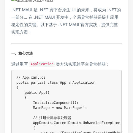
.NET MAUI 是 .NET 跨平台原生 UI 的未来，将成为 .NET的
一部分… 在 .NET MAUI 开发中，全局异常捕获是提升应用
稳定性的关键。以下基于 .NET MAUI 官方实践，提供完整
实现方案：
一、核心方法
通过重写
类方法实现跨平台异常捕获：
Application
// App.xaml.cs
public
partial
class
App
:
Application
{
public
App
(
)
{
InitializeComponent
(
)
;
        MainPage 
=
new
MainPage
(
)
;
// 注册全局异常处理器
        AppDomain
.
CurrentDomain
.
UnhandledException 
+=
(
s
{
var
 ex 
=
(
Exception
)
args
.
ExceptionObject
;