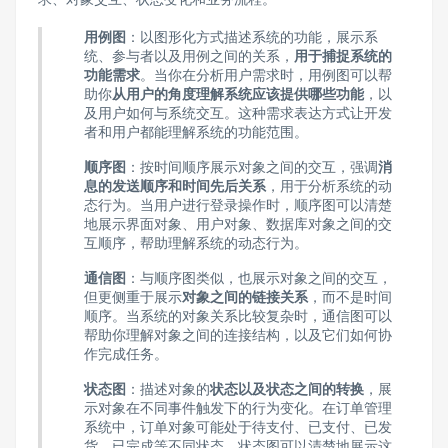
用例图
：以图形化方式描述系统的功能，展示系
统、参与者以及用例之间的关系，
用于捕捉系统的
功能需求
。当你在分析用户需求时，用例图可以帮
助你
从用户的角度理解系统应该提供哪些功能
，以
及用户如何与系统交互。这种需求表达方式让开发
者和用户都能理解系统的功能范围。
顺序图
：按时间顺序展示对象之间的交互，强调
消
息的发送顺序和时间先后关系
，用于分析系统的动
态行为。当用户进行登录操作时，顺序图可以清楚
地展示界面对象、用户对象、数据库对象之间的交
互顺序，帮助理解系统的动态行为。
通信图
：与顺序图类似，也展示对象之间的交互，
但更侧重于展示
对象之间的链接关系
，而不是时间
顺序。当系统的对象关系比较复杂时，通信图可以
帮助你理解对象之间的连接结构，以及它们如何协
作完成任务。
状态图
：描述对象的
状态以及状态之间的转换
，展
示对象在不同事件触发下的行为变化。在订单管理
系统中，订单对象可能处于待支付、已支付、已发
货、已完成等不同状态，状态图可以清楚地展示这