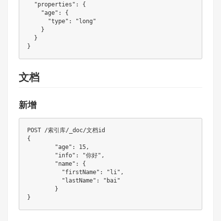
  "properties": {

    "age": {

      "type": "long"

    }

  }

文档
新增
POST /索引库/_doc/文档id

{

	"age": 15,

	"info": "你好",

	"name": {

	  "firstName": "li",

	  "lastName": "bai"

	}
