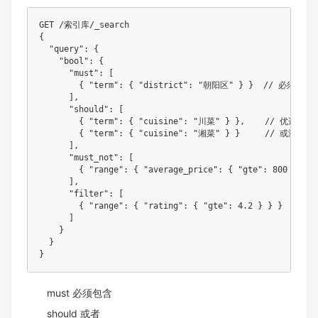
GET /索引库/_search

{

  "query": {

    "bool": {

      "must": [

        { "term": { "district": "朝阳区" } }  // 必须在朝
      ],

      "should": [

        { "term": { "cuisine": "川菜" } },    // 优选川菜

        { "term": { "cuisine": "湘菜" } }     // 或湘菜

      ],

      "must_not": [

        { "range": { "average_price": { "gte": 800 }
      ],

      "filter": [

        { "range": { "rating": { "gte": 4.2 } } }
      ]

    }

  }

must 必须包含
should 或者