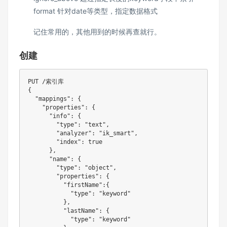
format 针对date等类型，指定数据格式
记住常用的，其他用到的时候再查就行。
创建
PUT /索引库

{

  "mappings": {

    "properties": {

      "info": {

        "type": "text",

        "analyzer": "ik_smart",

        "index": true

      },

      "name": {

        "type": "object", 

        "properties": {

          "firstName":{

            "type": "keyword"

          },

          "lastName": {

            "type": "keyword"
