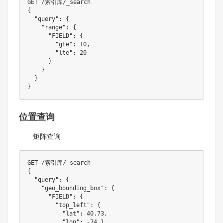
GET /索引库/_search

{

  "query": {

    "range": {

      "FIELD": {

        "gte": 10,

        "lte": 20

      }

    }

  }

位置查询
矩阵查询
GET /索引库/_search

{

  "query": {

    "geo_bounding_box": {

      "FIELD": {  

        "top_left": {

          "lat": 40.73,

          "lon": -74.1
