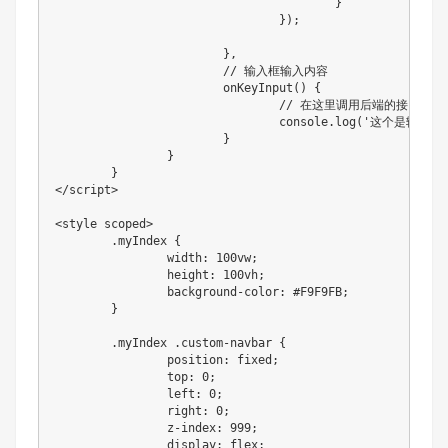
					}

				});

			},

			// 输入框输入内容

			onKeyInput() {

				// 在这里调用后端的接口，存储昵称

				console.log('这个是输入的数据', this.nickName)

			}

		}

	}

</script>

<style scoped>

	.myIndex {

		width: 100vw;

		height: 100vh;

		background-color: #F9F9FB;

	}

	.myIndex .custom-navbar {

		position: fixed;

		top: 0;

		left: 0;

		right: 0;

		z-index: 999;

		display: flex;
