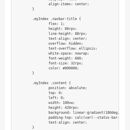
		align-items: center;

	}

	.myIndex .navbar-title {

		flex: 1;

		height: 88rpx;

		line-height: 88rpx;

		text-align: center;

		overflow: hidden;

		text-overflow: ellipsis;

		white-space: nowrap;

		font-weight: 600;

		font-size: 32rpx;

		color: #000000;

	}

	.myIndex .content {

		position: absolute;

		top: 0;

		left: 0;

		width: 100vw;

		height: 420rpx;

		background: linear-gradient(180deg, #C6EBFD 0%, #F9F9FB 100%);

		padding-top: calc(var(--status-bar-height) + 88rpx + 36rpx);

		text-align: center;

	}
