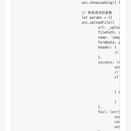
				uni.showLoading({ title: '上传中...' });

				// 构造请求的参数

				let params = {}

				uni.uploadFile({

					url: _uploadUrl, // 后端接口地址

					filePath: avatarUrl, // 临时文件路径

					name: 'imageFile', // 后端接收文件的参数名（必须与后端一致）

					formData: params,

					header: {

						// 请求头信息

					},

					success: (res) => {

						uni.hideLoading();

						// 根据后端返回的准确地址进行存储与渲染

						if (res.code === 200) {

							console.log('线上的新头像地址为', res.url)

							uni.showToast({ title: '头像更新成功', icon: 'success' });

						} else {

							uni.showToast({ title: result.msg || '上传失败', icon: 'none' });

						}

					},

					fail: (err) => {

						uni.hideLoading();

						console.error('上传失败:', err);

						uni.showToast({ title: '网络错误，请重试', icon: 'none' });
