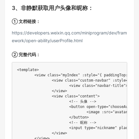
3、非静默获取用户头像和昵称：
① 文档链接：
https://developers.weixin.qq.com/miniprogram/dev/fram
ework/open-ability/userProfile.html
② 完整代码：
<template>

	<view class="myIndex" :style="{ paddingTop: navbarHeight + 'px' }">

		<view class="custom-navbar" :style="{ paddingTop: statusBarHeight + 'px' }">

			<view class="navbar-title">{
{tit
		</view>

		<view class="content">

			<!-- 头像 -->

			<button open-type="chooseAvatar" @chooseavatar="onChooseAvatar" class="avatar-button">

				<image :src="avatar" mode="aspectFill" class="img" />

			</button>

			<!-- 昵称 -->

			<input type="nickname" placeholder="请输入昵称" v-model="nickName" @input="onKeyInput"/>

		</view>

	</view>
