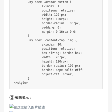
	.myIndex .avatar-button {

		z-index: 1;

		position: relative;

		width: 120rpx;

		height: 120rpx;

		border-radius: 100rpx;

		padding: 0;

		margin: 0 16rpx 0 0;

	}

	.myIndex .content-top .img {

		z-index: 10;

		position: relative;

		box-sizing: border-box;

		width: 120rpx;

		height: 120rpx;

		border-radius: 100rpx;

		border: 6rpx solid #fff;

		object-fit: cover;

	}

③ 效果显示：