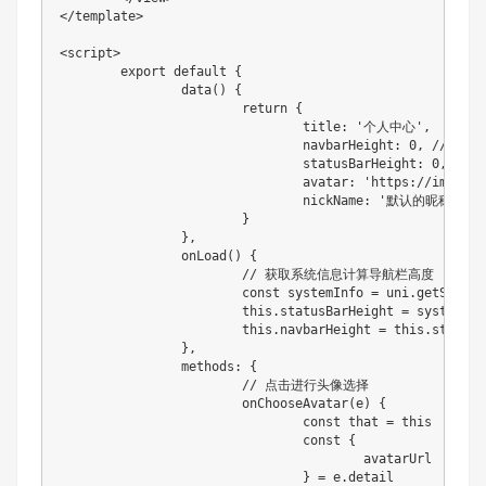
</template>

<script>

	export default {

		data() {

			return {

				title: '个人中心',

				navbarHeight: 0, // 导航栏高度

				statusBarHeight: 0,

				avatar: 'https://img0.baidu.com/it/u=3824830576,2699714066&fm=253&app=138&f=JPEG?w=800&h=804', // 默认的头像

				nickName: '默认的昵称', // 默认的昵称

			}

		},

		onLoad() {

			// 获取系统信息计算导航栏高度

			const systemInfo = uni.getSystemInfoSync();

			this.statusBarHeight = systemInfo.statusBarHeight;

			this.navbarHeight = this.statusBarHeight + 44; // 44是导航栏标准高度

		},

		methods: {

			// 点击进行头像选择

			onChooseAvatar(e) {

				const that = this

				const {

					avatarUrl

				} = e.detail
