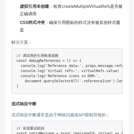
虚拟引用未创建
：检查createMultipleVirtualRefs是否被
正确调用
CSS样式冲突
：确保引用图标的样式没有被其他样式覆
盖
解决方案：
// 调试用的引用检查函数
const
debugReferences
=
(
)
=>
{
console
.
log
(
'Reference data:'
,
 props
.
message
.
reference
console
.
log
(
'Virtual refs:'
,
 virtualRefs
.
value
)
console
.
log
(
'Reference icons in DOM:'
,
    document
.
querySelectorAll
(
'.referenceIcon'
)
.
length
)
}
流式响应中断
流式响应中断通常是由于网络问题或API限制导致的：
// 实现重试机制
const
retryMessage
=
async
(
messageId
:
string
)
=>
{