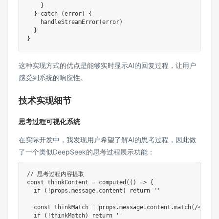
}
}
catch
(
error
)
{
handleStreamError
(
error
)
}
}
这种实现方式的优点是能够实时显示AI的回复过程，让用户
感受到系统的响应性。
技术实现细节
思考过程可视化系统
在实际开发中，我发现用户希望了解AI的思考过程，因此做
了一个类似DeepSeek的思考过程展示功能：
// 思考过程内容提取
const
 thinkContent 
=
computed
(
(
)
=>
{
if
(
!
props
.
message
.
content
)
return
''
const
 thinkMatch 
=
 props
.
message
.
content
.
match
(
/
<think
if
(
!
thinkMatch
)
return
''