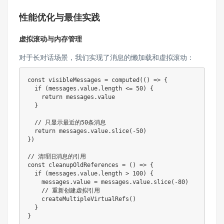
性能优化与最佳实践
虚拟滚动与内存管理
对于长对话场景，我们实现了消息的懒加载和虚拟滚动：
const
 visibleMessages 
=
computed
(
(
)
=>
{
if
(
messages
.
value
.
length 
<=
50
)
{
return
 messages
.
value

}
// 只显示最近的50条消息
return
 messages
.
value
.
slice
(
-
50
)
}
)
// 清理旧消息的引用
const
cleanupOldReferences
=
(
)
=>
{
if
(
messages
.
value
.
length 
>
100
)
{
    messages
.
value 
=
 messages
.
value
.
slice
(
-
80
)
// 重新创建虚拟引用
createMultipleVirtualRefs
(
)
}
}