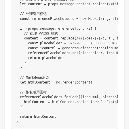
let
 content 
=
 props
.
message
.
content
.
replace
(
/
<think>[\
// 处理引用标记
const
 referencePlaceholders 
=
new
Map
<
string
,
string
>
(
if
(
props
.
message
.
reference
?.
chunks
)
{
// 处理 ##x$$ 格式
    content 
=
 content
.
replace
(
/
##(\d+)\$\$
/
g
,
(
_
,
 idNumb
const
 placeholder 
=
`
<!--REF_PLACEHOLDER_HASH_
${
id
const
 iconHtml 
=
generateReferenceIcon
(
idNumber
)
      referencePlaceholders
.
set
(
placeholder
,
 iconHtml
)
return
 placeholder

}
)
}
// Markdown渲染
let
 htmlContent 
=
 md
.
render
(
content
)
// 恢复引用图标
  referencePlaceholders
.
forEach
(
(
iconHtml
,
 placeholder
)
    htmlContent 
=
 htmlContent
.
replace
(
new
RegExp
(
placeho
}
)
return
}
)