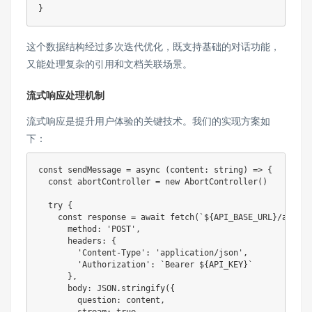
}
这个数据结构经过多次迭代优化，既支持基础的对话功能，
又能处理复杂的引用和文档关联场景。
流式响应处理机制
流式响应是提升用户体验的关键技术。我们的实现方案如
下：
const
sendMessage
=
async
(
content
:
string
)
=>
{
const
 abortController 
=
new
AbortController
(
)
try
{
const
 response 
=
await
fetch
(
`
${
API_BASE_URL
}
/api/v1
      method
:
'POST'
,
      headers
:
{
'Content-Type'
:
'application/json'
,
'Authorization'
:
`
Bearer 
${
API_KEY
}
`
}
,
      body
:
JSON
.
stringify
(
{
        question
:
 content
,
        stream
:
true
,