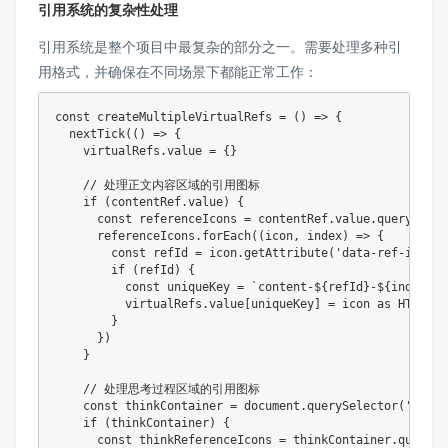
引用系统的复杂性处理
引用系统是整个项目中最复杂的部分之一。需要处理多种引
用格式，并确保在不同场景下都能正常工作：
const
createMultipleVirtualRefs
=
(
)
=>
{
nextTick
(
(
)
=>
{
    virtualRefs
.
value 
=
{
}
// 处理正文内容区域的引用图标
if
(
contentRef
.
value
)
{
const
 referenceIcons 
=
 contentRef
.
value
.
querySelec
      referenceIcons
.
forEach
(
(
icon
,
 index
)
=>
{
const
 refId 
=
 icon
.
getAttribute
(
'data-ref-id'
)
if
(
refId
)
{
const
 uniqueKey 
=
`
content-
${
refId
}
-
${
index
}
`
          virtualRefs
.
value
[
uniqueKey
]
=
 icon 
as
 HTMLEle
}
}
)
}
// 处理思考过程区域的引用图标
const
 thinkContainer 
=
 document
.
querySelector
(
'.deep
if
(
thinkContainer
)
{
const
 thinkReferenceIcons 
=
 thinkContainer
.
querySe