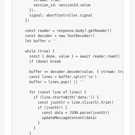
        session_id
:
 sessionId
.
value

}
)
,
      signal
:
 abortController
.
signal

}
)
const
 reader 
=
 response
.
body
?.
getReader
(
)
const
 decoder 
=
new
TextDecoder
(
)
let
 buffer 
=
''
while
(
true
)
{
const
{
 done
,
 value 
}
=
await
 reader
.
read
(
)
if
(
done
)
break
      buffer 
+=
 decoder
.
decode
(
value
,
{
 stream
:
true
}
)
const
 lines 
=
 buffer
.
split
(
'\n'
)
      buffer 
=
 lines
.
pop
(
)
||
''
for
(
const
 line 
of
 lines
)
{
if
(
line
.
startsWith
(
'data:'
)
)
{
const
 jsonStr 
=
 line
.
slice
(
5
)
.
trim
(
)
if
(
jsonStr
)
{
const
 data 
=
JSON
.
parse
(
jsonStr
)
updateMessageContent
(
data
)
}
}
}