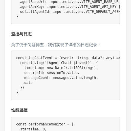
  agentBaseUrl
:
import
.
meta
.
env
.
VITE_AGENT_BASE_URL
||
'
  agentApiKey
:
import
.
meta
.
env
.
VITE_AGENT_API_KEY
||
''
,
  defaultAgentId
:
import
.
meta
.
env
.
VITE_DEFAULT_AGENT_ID
}
监控与日志
为了便于问题排查，我们实现了详细的日志记录：
const
logChatEvent
=
(
event
:
string
,
 data
?
:
any
)
=>
{
console
.
log
(
`
[Agent Chat] 
${
event
}
`
,
{
    timestamp
:
new
Date
(
)
.
toISOString
(
)
,
    sessionId
:
 sessionId
.
value
,
    messageCount
:
 messages
.
value
.
length
,
    data

}
)
}
性能监控
const
 performanceMonitor 
=
{
  startTime
:
0
,