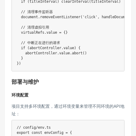
if
(
titleInterval
)
clearInterval
(
titleInterval
)
// 清理事件监听器
  document
.
removeEventListener
(
'click'
,
 handleDocumentCl
// 清理虚拟引用
  virtualRefs
.
value 
=
{
}
// 中断正在进行的请求
if
(
abortController
.
value
)
{
    abortController
.
value
.
abort
(
)
}
}
)
部署与维护
环境配置
项目支持多环境配置，通过环境变量来管理不同环境的API地
址：
// config/env.ts
export
const
 envConfig 
=
{