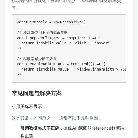
移动端的性能优化主要集中在减少DOM操作和优化触摸交
互：
const
 isMobile 
=
useResponsive
(
)
// 移动端使用不同的弹窗策略
const
 popoverTrigger 
=
computed
(
(
)
=>
{
return
 isMobile
.
value 
?
'click'
:
'hover'
}
)
// 移动端减少动画效果
const
 enableAnimations 
=
computed
(
(
)
=>
{
return
!
isMobile
.
value 
||
 window
.
innerWidth 
>
768
}
)
常见问题与解决方案
引用图标不显示
这是最常见的问题之一，通常有以下几种原因：
引用数据格式不正确
：确保API返回的reference数据结
构正确