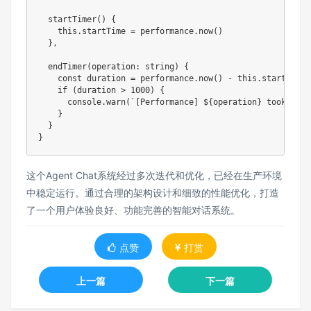
startTimer
(
)
{
this
.
startTime 
=
 performance
.
now
(
)
}
,
endTimer
(
operation
:
string
)
{
const
 duration 
=
 performance
.
now
(
)
-
this
.
startTime

if
(
duration 
>
1000
)
{
console
.
warn
(
`
[Performance] 
${
operation
}
 took 
${
du
}
}
}
这个Agent Chat系统经过多次迭代和优化，已经在生产环境
中稳定运行。通过合理的架构设计和细致的性能优化，打造
了一个用户体验良好、功能完善的智能对话系统。
点赞
打赏
上一篇
下一篇