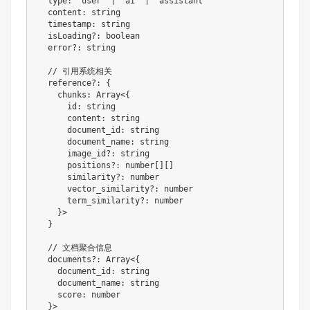
  type
:
'user'
|
'ai'
|
'assistant'
  content
:
string
  timestamp
:
string
  isLoading
?
:
boolean
  error
?
:
string
// 引用系统相关
  reference
?
:
{
    chunks
:
Array
<
{
      id
:
string
      content
:
string
      document_id
:
string
      document_name
:
string
      image_id
?
:
string
      positions
?
:
number
[
]
[
]
      similarity
?
:
number
      vector_similarity
?
:
number
      term_similarity
?
:
number
}
>
}
// 文档聚合信息
  documents
?
:
Array
<
{
    document_id
:
string
    document_name
:
string
    score
:
number
}
>