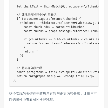
let
 thinkText 
=
 thinkMatch
[
0
]
.
replace
(
/
<\/?think>
/
gi
,
// 处理思考过程中的引用标记
if
(
props
.
message
.
reference
?.
chunks
)
{
    thinkText 
=
 thinkText
.
replace
(
/
##(\d+)\$\$
/
g
,
(
_
,
 id
const
 chunkIndex 
=
parseInt
(
idNumber
)
const
 chunks 
=
 props
.
message
.
reference
?.
chunks 
||
if
(
chunkIndex 
>=
0
&&
 chunkIndex 
<
 chunks
.
length
)
return
`
<span class="referenceIcon" data-ref-id=
}
return
''
}
)
}
// 将内容分段处理
const
 paragraphs 
=
 thinkText
.
split
(
/
\n\s*\n
/
)
.
filter
(
p
return
 paragraphs
.
map
(
p 
=>
`
<p>
${
p
.
trim
(
)
}
</p>
`
)
.
join
(
}
)
这个实现的关键在于将思考过程与正文内容分离，让用户可
以选择性地查看AI的推理过程。