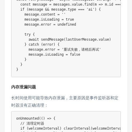
const
 message 
=
 messages
.
value
.
find
(
m 
=>
 m
.
id 
===
 mess
if
(
message 
&&
 message
.
type 
===
'ai'
)
{
    message
.
content 
=
''
    message
.
isLoading 
=
true
    message
.
error 
=
undefined
try
{
await
sendMessage
(
lastUserMessage
.
value
)
}
catch
(
error
)
{
      message
.
error 
=
'重试失败，请稍后再试'
      message
.
isLoading 
=
false
}
}
}
内存泄漏问题
长时间使用可能导致内存泄漏，主要原因是事件监听器和定
时器没有正确清理：
onUnmounted
(
(
)
=>
{
// 清理定时器
if
(
welcomeInterval
)
clearInterval
(
welcomeInterval
)