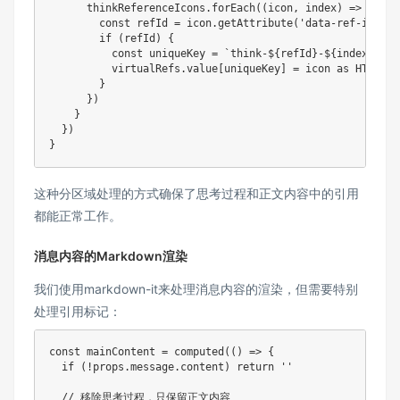
      thinkReferenceIcons
.
forEach
(
(
icon
,
 index
)
=>
{
const
 refId 
=
 icon
.
getAttribute
(
'data-ref-id'
)
if
(
refId
)
{
const
 uniqueKey 
=
`
think-
${
refId
}
-
${
index
}
`
          virtualRefs
.
value
[
uniqueKey
]
=
 icon 
as
 HTMLEle
}
}
)
}
}
)
}
这种分区域处理的方式确保了思考过程和正文内容中的引用
都能正常工作。
消息内容的Markdown渲染
我们使用markdown-it来处理消息内容的渲染，但需要特别
处理引用标记：
const
 mainContent 
=
computed
(
(
)
=>
{
if
(
!
props
.
message
.
content
)
return
''
// 移除思考过程，只保留正文内容