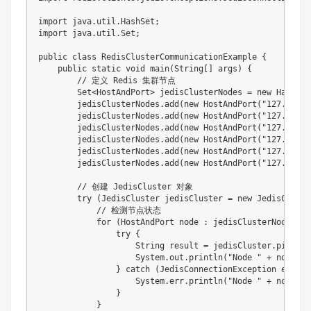
import
java
.
util
.
HashSet
;
import
java
.
util
.
Set
;
public
class
RedisClusterCommunicationExample
{
public
static
void
main
(
String
[
]
 args
)
{
// 定义 Redis 集群节点
Set
<
HostAndPort
>
 jedisClusterNodes 
=
new
HashSet
        jedisClusterNodes
.
add
(
new
HostAndPort
(
"127.0.0.1
        jedisClusterNodes
.
add
(
new
HostAndPort
(
"127.0.0.1
        jedisClusterNodes
.
add
(
new
HostAndPort
(
"127.0.0.1
        jedisClusterNodes
.
add
(
new
HostAndPort
(
"127.0.0.1
        jedisClusterNodes
.
add
(
new
HostAndPort
(
"127.0.0.1
        jedisClusterNodes
.
add
(
new
HostAndPort
(
"127.0.0.1
// 创建 JedisCluster 对象
try
(
JedisCluster
 jedisCluster 
=
new
JedisCluste
// 检测节点状态
for
(
HostAndPort
 node 
:
 jedisClusterNodes
)
{
try
{
String
 result 
=
 jedisCluster
.
ping
(
)
;
System
.
out
.
println
(
"Node "
+
 node 
+
}
catch
(
JedisConnectionException
 e
)
{
System
.
err
.
println
(
"Node "
+
 node 
+
}
}