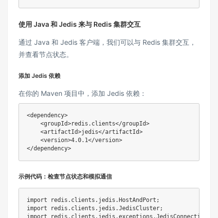
使用 Java 和 Jedis 来与 Redis 集群交互
通过 Java 和 Jedis 客户端，我们可以与 Redis 集群交互，
并查看节点状态。
添加 Jedis 依赖
在你的 Maven 项目中，添加 Jedis 依赖：
<
dependency
>
<
groupId
>
redis.clients
</
groupId
>
<
artifactId
>
jedis
</
artifactId
>
<
version
>
4.0.1
</
version
>
</
dependency
>
示例代码：检查节点状态和模拟通信
import
redis
.
clients
.
jedis
.
HostAndPort
;
import
redis
.
clients
.
jedis
.
JedisCluster
;
import
redis
.
clients
.
jedis
.
exceptions
.
JedisConnectionExc