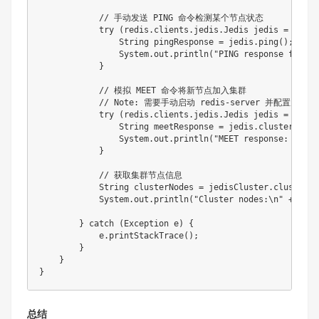
// 手动发送 PING 命令检测某个节点状态
try
(
redis
.
clients
.
jedis
.
Jedis
 jedis 
=
new
r
String
 pingResponse 
=
 jedis
.
ping
(
)
;
System
.
out
.
println
(
"PING response from n
}
// 模拟 MEET 命令将新节点加入集群
// Note: 需要手动启动 redis-server 并配置为
try
(
redis
.
clients
.
jedis
.
Jedis
 jedis 
=
new
r
String
 meetResponse 
=
 jedis
.
clusterMeet
(
System
.
out
.
println
(
"MEET response: "
+
 m
}
// 获取集群节点信息
String
 clusterNodes 
=
 jedisCluster
.
clusterNo
System
.
out
.
println
(
"Cluster nodes:\n"
+
 clus
}
catch
(
Exception
 e
)
{
            e
.
printStackTrace
(
)
;
}
}
}
总结