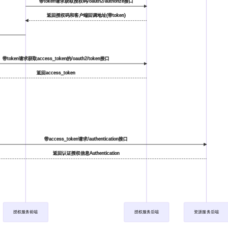
带token请求获取授权码/oauth2/authorize接口
返回授权码和客户端回调地址(带token)
带token请求获取access_token的/oauth2/token接口
返回access_token
带access_token请求/authentication接口
返回认证授权信息Authentication
授权服务前端
授权服务后端
资源服务后端