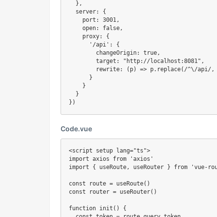
}
,
  server
:
{
    port
:
3001
,
    open
:
false
,
    proxy
:
{
'/api'
:
{
        changeOrigin
:
true
,
        target
:
"http://localhost:8081"
,
rewrite
:
(
p
)
=>
 p
.
replace
(
/
^\/api
/
,
}
}
}
}
)
Code.vue
<
script setup lang
=
"ts"
>
import
 axios 
from
'axios'
import
{
 useRoute
,
 useRouter 
}
from
'vue-ro
const
 route 
=
useRoute
(
)
const
 router 
=
useRouter
(
)
function
init
(
)
{
const
 token 
=
 route
.
query
.
token
