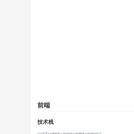
前端
技术栈
vue3+vite4+axios+pinia+naiveui