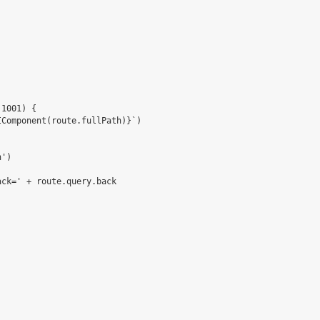
1001
)
{
IComponent
(
route
.
fullPath
)
}
`
)
n'
)
ack='
+
 route
.
query
.
back
