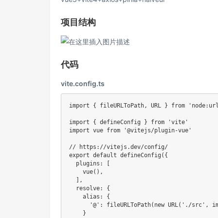
项目结构
代码
vite.config.ts
import
{
 fileURLToPath
,
URL
}
from
'node:ur
import
{
 defineConfig 
}
from
'vite'
import
 vue 
from
'@vitejs/plugin-vue'
// https://vitejs.dev/config/
export
default
defineConfig
(
{
  plugins
:
[
vue
(
)
,
]
,
  resolve
:
{
    alias
:
{
'@'
:
fileURLToPath
(
new
URL
(
'./src'
,
i
}