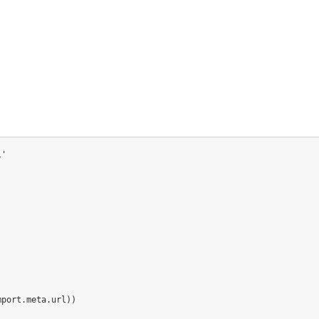
l'
mport
.
meta
.
url
)
)