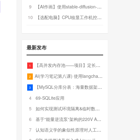
9
【AI作画】使用stable-diffusion-webui搭建AI作画平台
10
【选配电脑】CPU核显工作机控制预算5000
最新发布
【高并发内存池——项目】定长内存池——开胃小菜
1
AI(学习笔记第八课) 使用langchain的embedding models
2
【MySQL分库分表：海量数据架构的终极解决方案】
3
4
69-SQLite应用
5
如何实现测试环境隔离&临时数据库（pytest+SQLite）
6
基于“能量逆流泵“架构的220V AC至20V DC 300W高效电源设计
7
认知语义学的象似性原理对人工智能自然语言处理深层语义分析的影响与启示