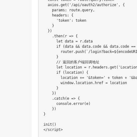
  axios
.
get
(
'/api/oauth2/authorize'
,
{
    params
:
 route
.
query
,
    headers
:
{
'token'
:
 token

}
}
)
.
then
(
r 
=>
{
let
 data 
=
 r
.
data

if
(
data 
&&
 data
.
code 
&&
 data
.
code 
==
        router
.
push
(
`
/login?back=
${
encodeUR
}
// 返回的客户端回调地址
let
 location 
=
 r
.
headers
.
get
(
'Locatio
if
(
location
)
{
        location 
+=
'&token='
+
 token 
+
'&b
        window
.
location
.
href 
=
 location

}
}
)
.
catch
(
e 
=>
{
console
.
error
(
e
)
}
)
}
init
(
)
<
/
script
>