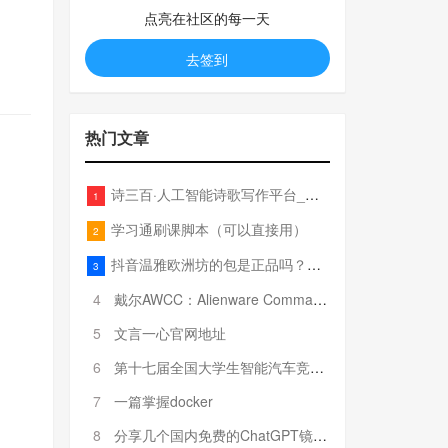
点亮在社区的每一天
去签到
热门文章
诗三百·人工智能诗歌写作平台_在线作诗机_藏头诗生成器_电脑对联_姓名作诗
1
学习通刷课脚本（可以直接用）
2
抖音温雅欧洲坊的包是正品吗？温雅卖的包为啥那么便宜？
3
4
戴尔AWCC：Alienware Command Center 故障排除方法，里面附有超全详解呦，快来快来，欢迎观看~
5
文言一心官网地址
6
第十七届全国大学生智能汽车竞赛全国总决赛参赛队伍奖项公告
7
一篇掌握docker
8
分享几个国内免费的ChatGPT镜像网址(亲测有效-4月25日更新)