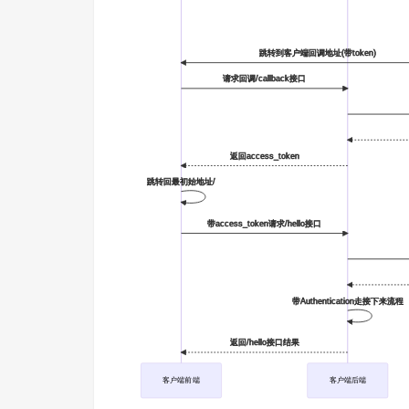
跳转到客户端回调地址(带token)
请求回调/callback接口
返回access_token
跳转回最初始地址/
带access_token请求/hello接口
带Authentication走接下来流程
返回/hello接口结果
客户端前端
客户端后端