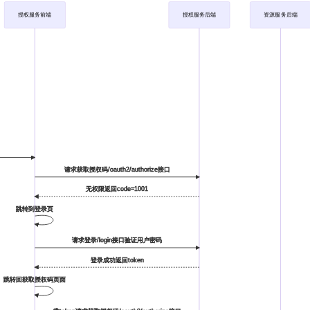
授权服务前端
授权服务后端
资源服务后端
请求获取授权码/oauth2/authorize接口
无权限返回code=1001
跳转到登录页
请求登录/login接口验证用户密码
登录成功返回token
跳转回获取授权码页面