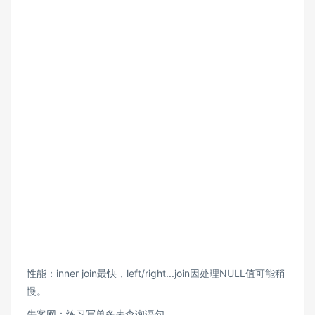
性能：inner join最快，left/right...join因处理NULL值可能稍
慢。
牛客网：练习写单多表查询语句