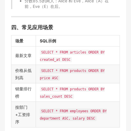
分数85.5的两人：Alice 和 Eve，Alice（A）在
前，Eve（E）在后。
四、常见应用场景
场景
SQL示例
SELECT * FROM articles ORDER BY
最新文章
created_at DESC
价格从低
SELECT * FROM products ORDER BY
到高
price ASC
销量排行
SELECT * FROM products ORDER BY
榜
sales_count DESC
按部门
SELECT * FROM employees ORDER BY
+工资排
department ASC, salary DESC
序