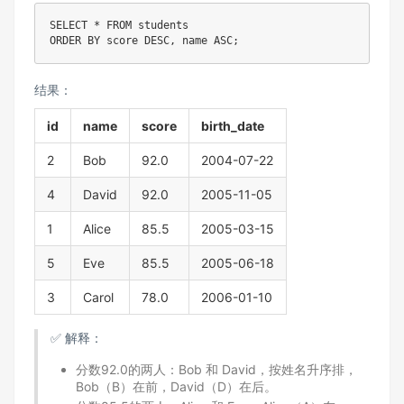
SELECT
*
FROM
ORDER
BY
 score 
DESC
,
 name 
ASC
;
结果：
id
name
score
birth_date
2
Bob
92.0
2004-07-22
4
David
92.0
2005-11-05
1
Alice
85.5
2005-03-15
5
Eve
85.5
2005-06-18
3
Carol
78.0
2006-01-10
✅ 解释：
分数92.0的两人：Bob 和 David，按姓名升序排，
Bob（B）在前，David（D）在后。