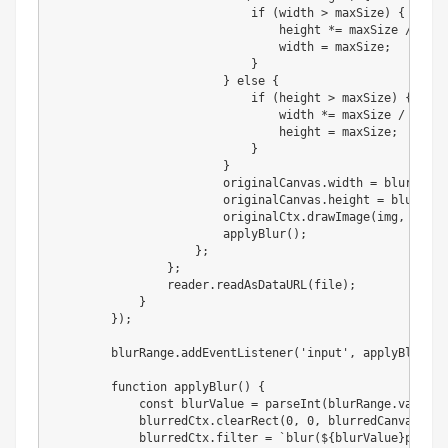
                            if (width > maxSize) {

                                height *= maxSize / width
                                width = maxSize;

                            }

                        } else {

                            if (height > maxSize) {

                                width *= maxSize / height
                                height = maxSize;

                            }

                        }

                        originalCanvas.width = blurredCa
                        originalCanvas.height = blurredC
                        originalCtx.drawImage(img, 0, 0,
                        applyBlur();

                    };

                };

                reader.readAsDataURL(file);

            }

        });

        blurRange.addEventListener('input', applyBlur);

        function applyBlur() {

            const blurValue = parseInt(blurRange.value);

            blurredCtx.clearRect(0, 0, blurredCanvas.wid
            blurredCtx.filter = `blur(${blurValue}px)`;
