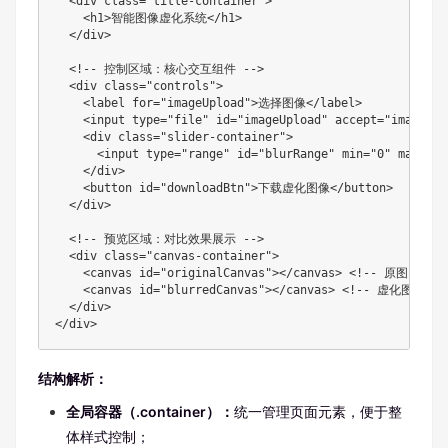
  <div class="title-container">

    <h1>智能图像虚化系统</h1>

  </div>

  <!-- 控制区域：核心交互组件 -->

  <div class="controls">

    <label for="imageUpload">选择图像</label>

    <input type="file" id="imageUpload" accept="image/*">
    <div class="slider-container">

      <input type="range" id="blurRange" min="0" max="20
    </div>

    <button id="downloadBtn">下载虚化图像</button>

  </div>

  <!-- 预览区域：对比效果展示 -->

  <div class="canvas-container">

    <canvas id="originalCanvas"></canvas> <!-- 原图 -->

    <canvas id="blurredCanvas"></canvas> <!-- 虚化图 -->

  </div>

</div>
结构解析：
全局容器（.container）：
统一管理页面元素，便于整
体样式控制；