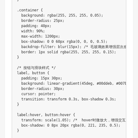
.container {

  background: rgba(255, 255, 255, 0.05);

  border-radius: 25px;

  padding: 40px;

  width: 90%;

  max-width: 1200px;

  box-shadow: 0 0 60px rgba(0, 0, 0, 0.5);

  backdrop-filter: blur(15px); /* 毛玻璃效果增强层次感 */

  border: 1px solid rgba(255, 255, 255, 0.15);

}

/* 按钮与滑块样式 */

label, button {

  padding: 15px 30px;

  background: linear-gradient(45deg, #00ddeb, #007bff);

  border-radius: 30px;

  cursor: pointer;

  transition: transform 0.3s, box-shadow 0.3s;

}

label:hover, button:hover {

  transform: scale(1.05); /*  hover时微放大，增强交互反馈 */
  box-shadow: 0 8px 20px rgba(0, 221, 235, 0.5);

}
