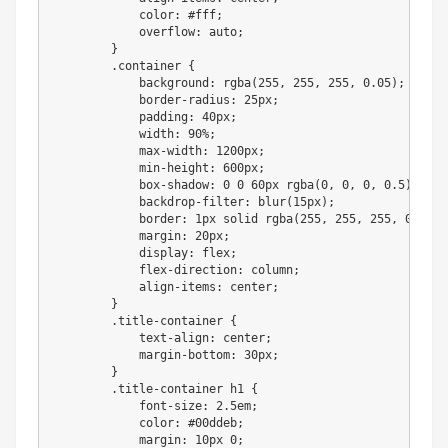
            color: #fff;

            overflow: auto;

        }

        .container {

            background: rgba(255, 255, 255, 0.05);

            border-radius: 25px;

            padding: 40px;

            width: 90%;

            max-width: 1200px;

            min-height: 600px;

            box-shadow: 0 0 60px rgba(0, 0, 0, 0.5);

            backdrop-filter: blur(15px);

            border: 1px solid rgba(255, 255, 255, 0.15);

            margin: 20px;

            display: flex;

            flex-direction: column;

            align-items: center;

        }

        .title-container {

            text-align: center;

            margin-bottom: 30px;

        }

        .title-container h1 {

            font-size: 2.5em;

            color: #00ddeb;

            margin: 10px 0;
