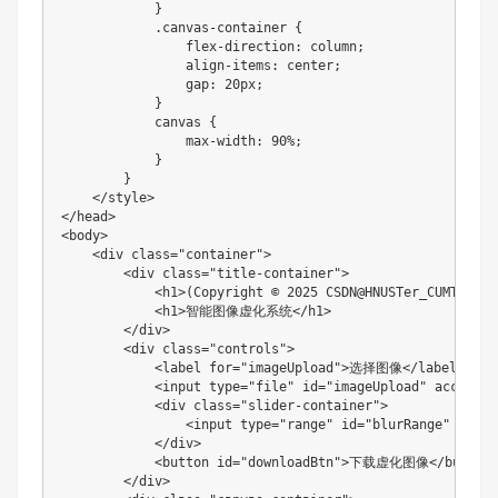
            }

            .canvas-container {

                flex-direction: column;

                align-items: center;

                gap: 20px;

            }

            canvas {

                max-width: 90%;

            }

        }

    </style>

</head>

<body>

    <div class="container">

        <div class="title-container">

            <h1>(Copyright © 2025 CSDN@HNUSTer_CUMTBer)</
            <h1>智能图像虚化系统</h1>

        </div>

        <div class="controls">

            <label for="imageUpload">选择图像</label>

            <input type="file" id="imageUpload" accept="i
            <div class="slider-container">

                <input type="range" id="blurRange" min="
            </div>

            <button id="downloadBtn">下载虚化图像</button>
        </div>
