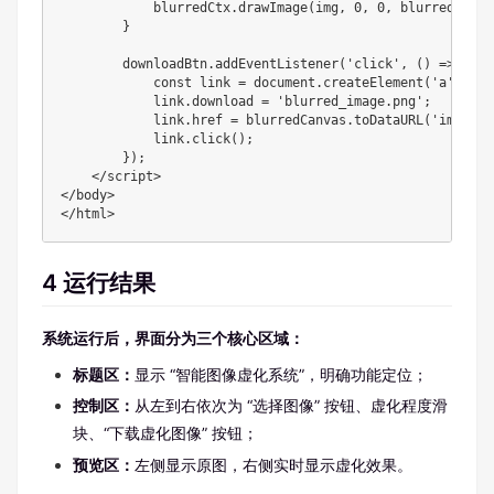
            blurredCtx.drawImage(img, 0, 0, blurredCanva
        }

        downloadBtn.addEventListener('click', () => {

            const link = document.createElement('a');

            link.download = 'blurred_image.png';

            link.href = blurredCanvas.toDataURL('image/pn
            link.click();

        });

    </script>

</body>

</html>
4 运行结果
系统运行后，界面分为三个核心区域：
标题区：
显示 “智能图像虚化系统”，明确功能定位；
控制区：
从左到右依次为 “选择图像” 按钮、虚化程度滑
块、“下载虚化图像” 按钮；
预览区：
左侧显示原图，右侧实时显示虚化效果。