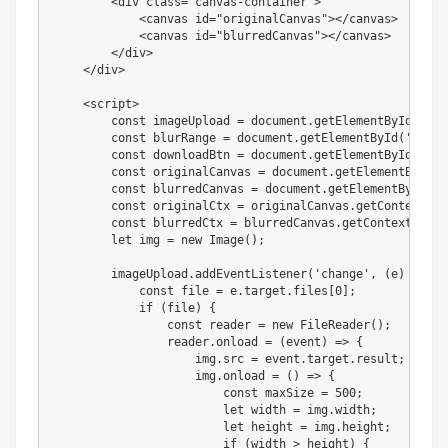
        <div class="canvas-container">

            <canvas id="originalCanvas"></canvas>

            <canvas id="blurredCanvas"></canvas>

        </div>

    </div>

    <script>

        const imageUpload = document.getElementById('ima
        const blurRange = document.getElementById('blurRa
        const downloadBtn = document.getElementById('dow
        const originalCanvas = document.getElementById('
        const blurredCanvas = document.getElementById('b
        const originalCtx = originalCanvas.getContext('2d
        const blurredCtx = blurredCanvas.getContext('2d')
        let img = new Image();

        imageUpload.addEventListener('change', (e) => {

            const file = e.target.files[0];

            if (file) {

                const reader = new FileReader();

                reader.onload = (event) => {

                    img.src = event.target.result;

                    img.onload = () => {

                        const maxSize = 500;

                        let width = img.width;

                        let height = img.height;

                        if (width > height) {
