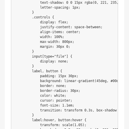
            text-shadow: 0 0 15px rgba(0, 221, 235, 0.7);
            letter-spacing: 1px;

        }

        .controls {

            display: flex;

            justify-content: space-between;

            align-items: center;

            width: 100%;

            max-width: 800px;

            margin: 30px 0;

        }

        input[type="file"] {

            display: none;

        }

        label, button {

            padding: 15px 30px;

            background: linear-gradient(45deg, #00ddeb, #
            border: none;

            border-radius: 30px;

            color: white;

            cursor: pointer;

            font-size: 1.1em;

            transition: transform 0.3s, box-shadow 0.3s;

        }

        label:hover, button:hover {

            transform: scale(1.05);
