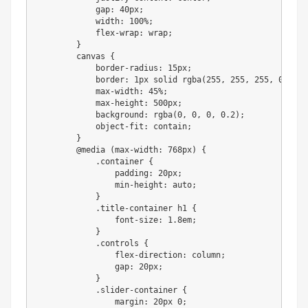
            gap: 40px;

            width: 100%;

            flex-wrap: wrap;

        }

        canvas {

            border-radius: 15px;

            border: 1px solid rgba(255, 255, 255, 0.2);

            max-width: 45%;

            max-height: 500px;

            background: rgba(0, 0, 0, 0.2);

            object-fit: contain;

        }

        @media (max-width: 768px) {

            .container {

                padding: 20px;

                min-height: auto;

            }

            .title-container h1 {

                font-size: 1.8em;

            }

            .controls {

                flex-direction: column;

                gap: 20px;

            }

            .slider-container {

                margin: 20px 0;
