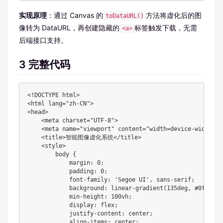
实现原理
：通过 Canvas 的
方法将虚化后的图
toDataURL()
像转为 DataURL，再创建隐藏的
标签触发下载，无需
<a>
后端接口支持。
3 完整代码
<!DOCTYPE html>

<html lang="zh-CN">

<head>

    <meta charset="UTF-8">

    <meta name="viewport" content="width=device-width, i
    <title>智能图像虚化系统</title>

    <style>

        body {

            margin: 0;

            padding: 0;

            font-family: 'Segoe UI', sans-serif;

            background: linear-gradient(135deg, #0f0c29,
            min-height: 100vh;

            display: flex;

            justify-content: center;

            align-items: center;
