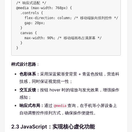
/* 响应式适配 */

@media (max-width: 768px) {

  .controls {

    flex-direction: column; /* 移动端纵向排列控件 */

    gap: 20px;

  }

  canvas {

    max-width: 90%; /* 移动端画布占满屏幕 */

  }

}
样式设计思路
：
色彩体系：
采用深蓝紫渐变背景 + 青蓝色按钮，营造科
技感，同时保证视觉统一性；
交互反馈：
按钮 hover 时的缩放与发光效果，增强操作
感知；
响应式布局：
通过
查询，在手机等小屏设备上
@media
自动调整控件排列方式，确保操作便捷性。
2.3 JavaScript：实现核心虚化功能