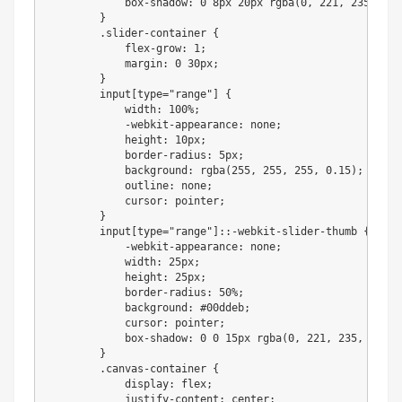
            box-shadow: 0 8px 20px rgba(0, 221, 235, 0.5)
        }

        .slider-container {

            flex-grow: 1;

            margin: 0 30px;

        }

        input[type="range"] {

            width: 100%;

            -webkit-appearance: none;

            height: 10px;

            border-radius: 5px;

            background: rgba(255, 255, 255, 0.15);

            outline: none;

            cursor: pointer;

        }

        input[type="range"]::-webkit-slider-thumb {

            -webkit-appearance: none;

            width: 25px;

            height: 25px;

            border-radius: 50%;

            background: #00ddeb;

            cursor: pointer;

            box-shadow: 0 0 15px rgba(0, 221, 235, 0.7);

        }

        .canvas-container {

            display: flex;

            justify-content: center;
