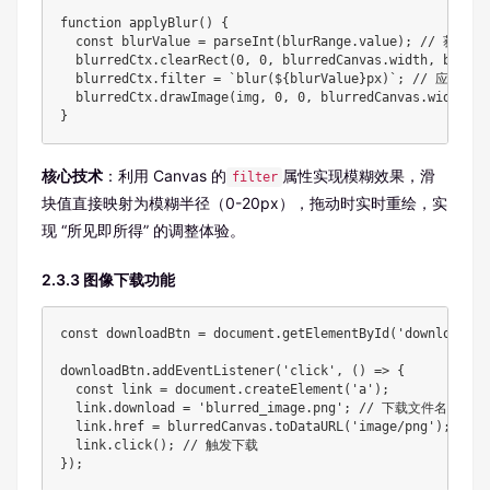
function applyBlur() {

  const blurValue = parseInt(blurRange.value); // 获取
  blurredCtx.clearRect(0, 0, blurredCanvas.width, blurre
  blurredCtx.filter = `blur(${blurValue}px)`; // 应用模糊
  blurredCtx.drawImage(img, 0, 0, blurredCanvas.width, b
}
核心技术
：利用 Canvas 的
属性实现模糊效果，滑
filter
块值直接映射为模糊半径（0-20px），拖动时实时重绘，实
现 “所见即所得” 的调整体验。
2.3.3 图像下载功能
const downloadBtn = document.getElementById('downloadBtn'
downloadBtn.addEventListener('click', () => {

  const link = document.createElement('a');

  link.download = 'blurred_image.png'; // 下载文件名

  link.href = blurredCanvas.toDataURL('image/png'); //
  link.click(); // 触发下载

});