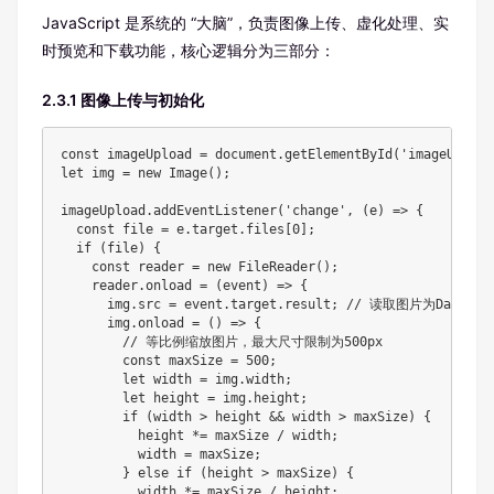
JavaScript 是系统的 “大脑”，负责图像上传、虚化处理、实
时预览和下载功能，核心逻辑分为三部分：
2.3.1 图像上传与初始化
const imageUpload = document.getElementById('imageUpload'
let img = new Image();

imageUpload.addEventListener('change', (e) => {

  const file = e.target.files[0];

  if (file) {

    const reader = new FileReader();

    reader.onload = (event) => {

      img.src = event.target.result; // 读取图片为DataURL

      img.onload = () => {

        // 等比例缩放图片，最大尺寸限制为500px

        const maxSize = 500;

        let width = img.width;

        let height = img.height;

        if (width > height && width > maxSize) {

          height *= maxSize / width;

          width = maxSize;

        } else if (height > maxSize) {

          width *= maxSize / height;
