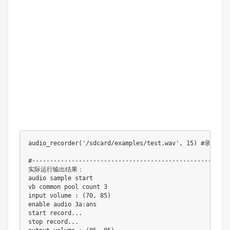
audio_recorder('/sdcard/examples/test.wav', 15) #录制1
#--------------------------------------------------------
实际运行输出结果：

audio sample start

vb common pool count 3

input volume : (70, 85)

enable audio 3a:ans

start record...

stop record...
