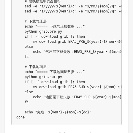
# 替换模板中的占位符
sed
 -e 
"s/yyyy/
${year}
/g"
 -e 
"s/mm/
${mon}
/g"
 -e 
"s/d
sed
 -e 
"s/yyyy/
${year}
/g"
 -e 
"s/mm/
${mon}
/g"
 -e 
"s/d
# 下载气压层
echo
"===== 下载气压层数据 ..."
    python grib.pre.py

if
[
 -f download.grib 
]
;
then
mv
 download.grib ERA5_PRE_
${year}
-
${mon}
-
${dd}
.g
else
echo
"气压层下载失败：ERA5_PRE_
${year}
-
${mon}
-
${dd
fi
# 下载地面层
echo
"===== 下载地面层数据 ..."
    python grib.sur.py

if
[
 -f download.grib 
]
;
then
mv
 download.grib ERA5_SUR_
${year}
-
${mon}
-
${dd}
.g
else
echo
"地面层下载失败：ERA5_SUR_
${year}
-
${mon}
-
${dd
fi
echo
"完成：
${year}
-
${mon}
-
${dd}
"
done