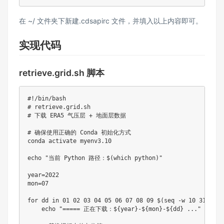
在 ~/ 文件夹下新建.cdsapirc 文件，并填入以上内容即可。
实现代码
retrieve.grid.sh 脚本
#!/bin/bash
# retrieve.grid.sh
# 下载 ERA5 气压层 + 地面层数据
# 确保使用正确的 Conda 初始化方式
conda activate myenv3.10

echo
"当前 Python 路径：
$(
which
 python
)
"
year
=
2022
mon
=
07

for
dd
in
 01 02 03 04 05 06 07 08 09 
$(
seq
 -w 
10
31
)
;
do
echo
"===== 正在下载：
${year}
-
${mon}
-
${dd}
 ..."