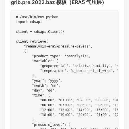
grib.pre.2022.baz 模板（ERA5 气压层）
#!/usr/bin/env python
import
 cdsapi

client 
=
 cdsapi
.
Client
(
)
client
.
retrieve
(
"reanalysis-era5-pressure-levels"
,
{
"product_type"
:
"reanalysis"
,
"variable"
:
[
"geopotential"
,
"relative_humidity"
,
"specif
"temperature"
,
"u_component_of_wind"
,
"v_com
]
,
"year"
:
"yyyy"
,
"month"
:
"mm"
,
"day"
:
"dd"
,
"time"
:
[
"00:00"
,
"01:00"
,
"02:00"
,
"03:00"
,
"04:00"
,
"06:00"
,
"07:00"
,
"08:00"
,
"09:00"
,
"10:00"
,
"12:00"
,
"13:00"
,
"14:00"
,
"15:00"
,
"16:00"
,
"18:00"
,
"19:00"
,
"20:00"
,
"21:00"
,
"22:00"
,
]
,
"pressure_level"
:
[