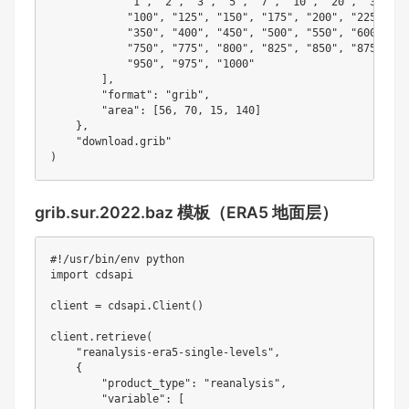
"1"
,
"2"
,
"3"
,
"5"
,
"7"
,
"10"
,
"20"
,
"30"
,
"
"100"
,
"125"
,
"150"
,
"175"
,
"200"
,
"225"
,
"2
"350"
,
"400"
,
"450"
,
"500"
,
"550"
,
"600"
,
"6
"750"
,
"775"
,
"800"
,
"825"
,
"850"
,
"875"
,
"9
"950"
,
"975"
,
"1000"
]
,
"format"
:
"grib"
,
"area"
:
[
56
,
70
,
15
,
140
]
}
,
"download.grib"
)
grib.sur.2022.baz 模板（ERA5 地面层）
#!/usr/bin/env python
import
 cdsapi

client 
=
 cdsapi
.
Client
(
)
client
.
retrieve
(
"reanalysis-era5-single-levels"
,
{
"product_type"
:
"reanalysis"
,
"variable"
:
[