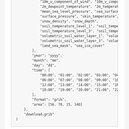
"10m_u_component_of_wind"
,
"10m_v_component_
"2m_dewpoint_temperature"
,
"2m_temperature"
,
"mean_sea_level_pressure"
,
"sea_surface_temp
"surface_pressure"
,
"skin_temperature"
,
"snow_density"
,
"snow_depth"
,
"soil_temperature_level_1"
,
"soil_temperatur
"soil_temperature_level_3"
,
"soil_temperatur
"volumetric_soil_water_layer_1"
,
"volumetric
"volumetric_soil_water_layer_3"
,
"volumetric
"land_sea_mask"
,
"sea_ice_cover"
]
,
"year"
:
"yyyy"
,
"month"
:
"mm"
,
"day"
:
"dd"
,
"time"
:
[
"00:00"
,
"01:00"
,
"02:00"
,
"03:00"
,
"04:00"
,
"06:00"
,
"07:00"
,
"08:00"
,
"09:00"
,
"10:00"
,
"12:00"
,
"13:00"
,
"14:00"
,
"15:00"
,
"16:00"
,
"18:00"
,
"19:00"
,
"20:00"
,
"21:00"
,
"22:00"
,
]
,
"format"
:
"grib"
,
"area"
:
[
56
,
70
,
15
,
140
]
}
,
"download.grib"
)