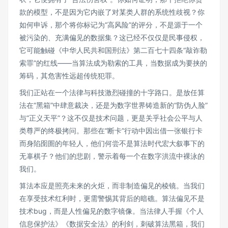
款的模型，不是因为它内嵌了对某类人群的系统性歧视？你
如何申诉，那个将你标记为“高风险”的评分，不是源于一个
被污染的、充满偏见的数据集？这已经不仅仅是民事侵权，
它可能触碰《中华人民共和国刑法》第二百七十四条“敲诈勒
索罪”的红线——当算法成为勒索的工具，当数据成为要挟的
筹码，其危害性远超传统犯罪。
我们正站在一个法律与科技激烈碰撞的十字路口。是放任算
法在“黑箱”中肆意裁决，还是为数字世界铸造新的“防伪人脸”
与“正义天平”？这不仅是技术问题，更是关乎社会公平与人
类尊严的终极拷问。那些在“断卡”行动中因出借一张银行卡
而身陷囹圄的年轻人，他们何尝不是算法时代宏大叙事下的
无辜棋子？他们的悲剧，警示着每一个在数字洪流中裸泳的
我们。
算法本应是照亮未来的火炬，而非制造偏见的棱镜。当我们
在享受技术红利时，更需警惕其背后的暗礁。算法偏见不是
技术bug，而是人性偏见的数字镜像。当法律人手握《个人
信息保护法》《数据安全法》的利剑，刺破算法黑箱，我们