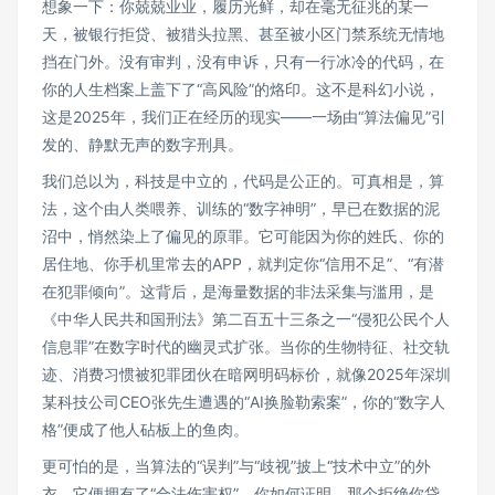
想象一下：你兢兢业业，履历光鲜，却在毫无征兆的某一
天，被银行拒贷、被猎头拉黑、甚至被小区门禁系统无情地
挡在门外。没有审判，没有申诉，只有一行冰冷的代码，在
你的人生档案上盖下了“高风险”的烙印。这不是科幻小说，
这是2025年，我们正在经历的现实——一场由“算法偏见”引
发的、静默无声的数字刑具。
我们总以为，科技是中立的，代码是公正的。可真相是，算
法，这个由人类喂养、训练的“数字神明”，早已在数据的泥
沼中，悄然染上了偏见的原罪。它可能因为你的姓氏、你的
居住地、你手机里常去的APP，就判定你“信用不足”、“有潜
在犯罪倾向”。这背后，是海量数据的非法采集与滥用，是
《中华人民共和国刑法》第二百五十三条之一“侵犯公民个人
信息罪”在数字时代的幽灵式扩张。当你的生物特征、社交轨
迹、消费习惯被犯罪团伙在暗网明码标价，就像2025年深圳
某科技公司CEO张先生遭遇的“AI换脸勒索案”，你的“数字人
格”便成了他人砧板上的鱼肉。
更可怕的是，当算法的“误判”与“歧视”披上“技术中立”的外
衣，它便拥有了“合法伤害权”。你如何证明，那个拒绝你贷