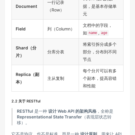
一行记录
Document
据，是基本存储单
（Row）
元
文档中的字段，
Field
列（Column）
如
,
name
age
将索引拆分成多个
Shard（分
分库分表
部分，分布到不同
片）
节点
每个分片可以有多
Replica（副
主从复制
个副本，提高容错
本）
和性能
2.2 关于 RESTfuI
RESTful
是一种
设计 Web API 的架构风格
，全称是
Representational State Transfer
（表现层状态转
移）。
它不是协议，也不是标准，而是一种
设计原则
，用来让 API