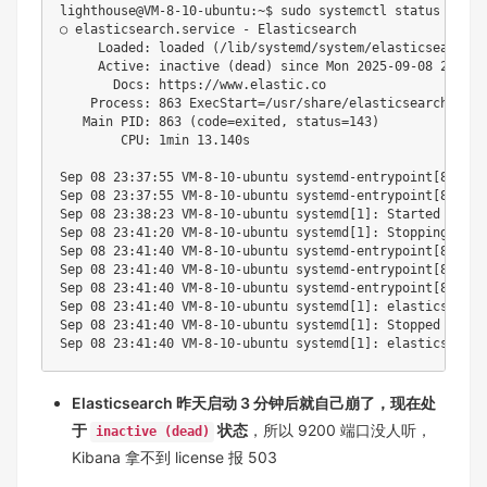
lighthouse@VM-8-10-ubuntu:~$ 
sudo
 systemctl status elast
○ elasticsearch.service - Elasticsearch

     Loaded: loaded 
(
/lib/systemd/system/elasticsearch.s
     Active: inactive 
(
dead
)
 since Mon 
2025
-09-08 
23
:41:
       Docs: https://www.elastic.co

    Process: 
863
ExecStart
=
/usr/share/elasticsearch/bin/
   Main PID: 
863
(
code
=
exited, 
status
=
143
)
        CPU: 1min 
13
.140s

Sep 08 
23
:37:55 VM-8-10-ubuntu systemd-entrypoint
[
863
]
: 
Sep 08 
23
:37:55 VM-8-10-ubuntu systemd-entrypoint
[
863
]
: 
Sep 08 
23
:38:23 VM-8-10-ubuntu systemd
[
1
]
: Started Elast
Sep 08 
23
:41:20 VM-8-10-ubuntu systemd
[
1
]
: Stopping Elas
Sep 08 
23
:41:40 VM-8-10-ubuntu systemd-entrypoint
[
863
]
: 
Sep 08 
23
:41:40 VM-8-10-ubuntu systemd-entrypoint
[
863
]
: 
Sep 08 
23
:41:40 VM-8-10-ubuntu systemd-entrypoint
[
863
]
: 
Sep 08 
23
:41:40 VM-8-10-ubuntu systemd
[
1
]
: elasticsearch
Sep 08 
23
:41:40 VM-8-10-ubuntu systemd
[
1
]
: Stopped Elast
Sep 08 
23
:41:40 VM-8-10-ubuntu systemd
[
1
]
: elasticsearch
Elasticsearch 昨天启动 3 分钟后就自己崩了，现在处
于
状态
，所以 9200 端口没人听，
inactive (dead)
Kibana 拿不到 license 报 503