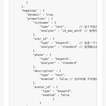
}
}
,
"mappings"
:
{
"dynamic"
:
true
,
"properties"
:
{
"nickname"
:
{
"type"
:
"text"
,
// 这个字段是一个
"analyzer"
:
"ik_max_word"
// 使用中文分
}
,
"user_id"
:
{
"type"
:
"keyword"
,
// 也是一个文本类
"analyzer"
:
"standard"
// 使用默认标准分
}
,
"phone"
:
{
"type"
:
"keyword"
,
"analyzer"
:
"standard"
}
,
"description"
:
{
"type"
:
"text"
,
"enabled"
:
false
// 仅作存储 不作搜索
}
,
"avatar_id"
:
{
"type"
:
"keyword"
,
"enabled"
:
false
}
}