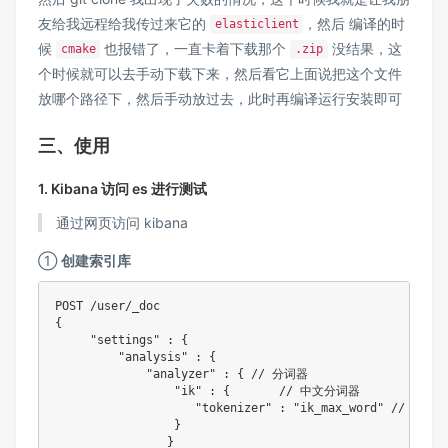
友给我远程给我传过来它的
，然后 编译的时
elasticlient
候
也报错了，一直卡着下载那个
没结果，这
cmake
.zip
个时候就可以去手动下载下来，然后看它上面说把这个文件
放哪个路径下，然后手动放过去，此时再编译运行安装即可
三、使用
1. Kibana 访问 es 进行测试
通过网页访问 kibana
①
创建索引库
POST 
/
user
/
{
"settings"
:
{
"analysis"
:
{
"analyzer"
:
{
// 分词器
"ik"
:
{
// 中文分词器
"tokenizer"
:
"ik_max_word"
// 分词
}
}