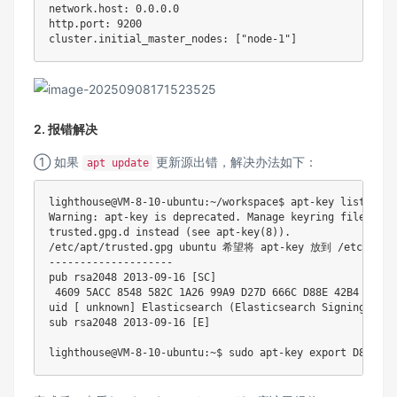
network.host: 
0.0
.0.0 

http.port: 
9200
cluster.initial_master_nodes: 
[
"node-1"
]
2. 报错解决
① 如果
更新源出错，解决办法如下：
apt update
lighthouse@VM-8-10-ubuntu:~/workspace$ apt-key list 

Warning: apt-key is deprecated. Manage keyring files 
in
trusted.gpg.d instead 
(
see apt-key
(
8
))
. 

/etc/apt/trusted.gpg ubuntu 希望将 apt-key 放到 /etc/ap
-------------------- 

pub rsa2048 
2013
-09-16 
[
SC
]
4609
 5ACC 
8548
 582C 1A26 99A9 D27D 666C D88E 42B4 注
uid 
[
 unknown
]
 Elasticsearch 
(
Elasticsearch Signing Key
)
sub rsa2048 
2013
-09-16 
[
E
]
lighthouse@VM-8-10-ubuntu:~$ 
sudo
 apt-key 
export
 D88E42B