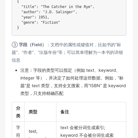
{
"title"
:
"The Catcher in the Rye"
,
"author"
:
"J.D. Salinger"
,
"year"
:
1951
,
"genre"
:
"Fiction"
}
③
字段（Field）
：文档中的属性或键值对，比如书的“标
题”、“作者”、“出版年份”等；可以简单理解为一本书的详细
信息
注意：字段的类型可以指定（例如 text、keyword、
integer 等），并决定了如何处理这些数据。例如，“标
题”是 text 类型，支持全文搜索，而“ISBN” 是 keyword
类型，只支持精确匹配
分
类型
备注
类
字
text 会被分词生成索引;
test,
符
keyword 不会被分词生成索