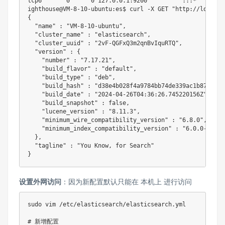
tcp6       
0
0
127.0
.0.1:9200          :::*        
ighthouse@VM-8-10-ubuntu:es$ 
curl
 -X GET 
"http://localho
{
"name"
:
"VM-8-10-ubuntu"
,

"cluster_name"
:
"elasticsearch"
,

"cluster_uuid"
:
"2vF-QGFxQ3m2qnBvIquRTQ"
,

"version"
:
{
"number"
:
"7.17.21"
,

"build_flavor"
:
"default"
,

"build_type"
:
"deb"
,

"build_hash"
:
"d38e4b028f4a9784bb74de339ac1b877e2db
"build_date"
:
"2024-04-26T04:36:26.745220156Z"
,

"build_snapshot"
:
 false,

"lucene_version"
:
"8.11.3"
,

"minimum_wire_compatibility_version"
:
"6.8.0"
,

"minimum_index_compatibility_version"
:
"6.0.0-beta1
}
,

"tagline"
:
"You Know, for Search"
}
设置外网访问
：因为新配置默认只能在 本机上 进行访问
sudo
vim
 /etc/elasticsearch/elasticsearch.yml

# 新增配置