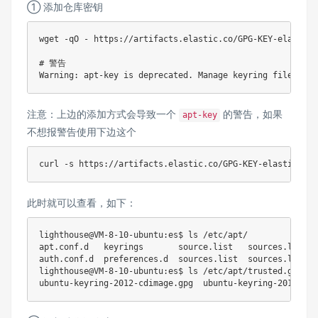
① 添加仓库密钥
wget
 -qO - https://artifacts.elastic.co/GPG-KEY-elastics
# 警告
Warning: apt-key is deprecated. Manage keyring files 
in
 
注意：上边的添加方式会导致一个
的警告，如果
apt-key
不想报警告使用下边这个
curl
 -s https://artifacts.elastic.co/GPG-KEY-elasticsear
此时就可以查看，如下：
lighthouse@VM-8-10-ubuntu:es$ 
ls
 /etc/apt/

apt.conf.d   keyrings       source.list   sources.list.b
auth.conf.d  preferences.d  sources.list  sources.list.c
lighthouse@VM-8-10-ubuntu:es$ 
ls
 /etc/apt/trusted.gpg.d
