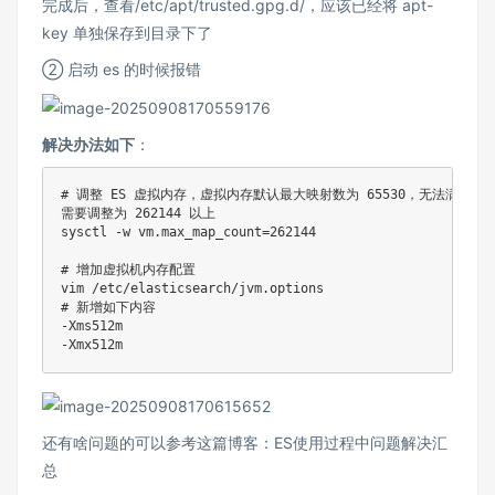
完成后，查看/etc/apt/trusted.gpg.d/，应该已经将 apt-
key 单独保存到目录下了
② 启动 es 的时候报错
解决办法如下
：
# 调整 ES 虚拟内存，虚拟内存默认最大映射数为 65530，无法满足 E
需要调整为 
262144
 以上 

sysctl -w vm.max_map_count
=
262144
# 增加虚拟机内存配置 
vim
# 新增如下内容 
-Xms512m 

还有啥问题的可以参考这篇博客：
ES使用过程中问题解决汇
总