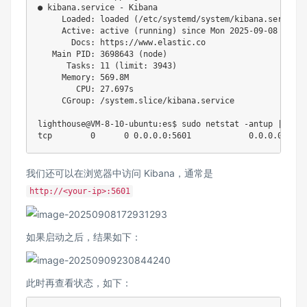
● kibana.service - Kibana

     Loaded: loaded 
(
/etc/systemd/system/kibana.service
;
     Active: active 
(
running
)
 since Mon 
2025
-09-08 
17
:25
       Docs: https://www.elastic.co

   Main PID: 
3698643
(
node
)
      Tasks: 
11
(
limit: 
3943
)
     Memory: 
569
.8M

        CPU: 
27
.697s

     CGroup: /system.slice/kibana.service

lighthouse@VM-8-10-ubuntu:es$ 
sudo
netstat
 -antup 
|
grep
tcp        
0
0
0.0
.0.0:5601            
0.0
.0.0:*   
我们还可以在浏览器中访问 Kibana，通常是
http://<your-ip>:5601
如果启动之后，结果如下：
此时再查看状态，如下：