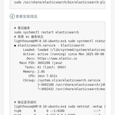
sudo
 /usr/share/elasticsearch/bin/elasticsearch-plugin 
i
④ 查看安装情况
# 重启服务
sudo
# 查看 es 服务状态
lighthouse@VM-8-10-ubuntu:es$ 
sudo
 systemctl status elas
● elasticsearch.service - Elasticsearch

     Loaded: loaded 
(
/lib/systemd/system/elasticsearch.s
     Active: active 
(
running
)
 since Mon 
2025
-09-08 
17
:00
       Docs: https://www.elastic.co

   Main PID: 
3692208
(
java
)
      Tasks: 
61
(
limit: 
3943
)
     Memory: 
2
.0G

        CPU: 1min 
7
.811s

     CGroup: /system.slice/elasticsearch.service

             ├─3692208 /usr/share/elasticsearch/jdk/bin/
             └─3692432 /usr/share/elasticsearch/modules/
# 验证是否成功
lighthouse@VM-8-10-ubuntu:es$ 
sudo
netstat
 -antup 
|
grep
tcp6       
0
0
 ::1:9200                :::*        