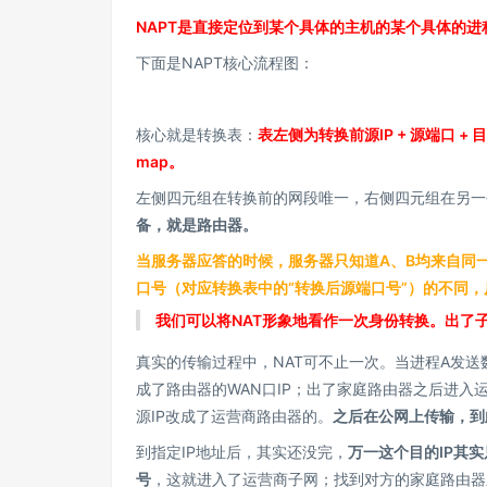
NAPT是直接定位到某个具体的主机的某个具体的进
下面是NAPT核心流程图：
核心就是转换表：
表左侧为转换前源IP + 源端口 
map。
左侧四元组在转换前的网段唯一，右侧四元组在另一
备，就是路由器。
当服务器应答的时候，服务器只知道A、B均来自同
口号（对应转换表中的“转换后源端口号”）的不同
我们可以将NAT形象地看作一次身份转换。出了子
真实的传输过程中，NAT可不止一次。当进程A发送
成了路由器的WAN口IP；出了家庭路由器之后进入
源IP改成了运营商路由器的。
之后在公网上传输，到此为
到指定IP地址后，其实还没完，
万一这个目的IP其
号
，这就进入了运营商子网；找到对方的家庭路由器