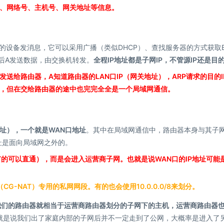
、网络号、主机号、网关地址等信息。
的设备发消息，它可以采用广播（类似DHCP）、查找服务器的方式获取
回应后A发送数据，由交换机转发。
全程IP地址都是子网IP，不管源IP还是目的
发送给路由器，A知道路由器的LAN口IP（网关地址），ARP请求的目的I
，但在交给路由器的途中也完完全全是一个局域网通信。
地址），一个就是WAN口地址
。其中在局域网通信中，路由器本身与其子
址是面向局域网之外的。
（有的可以直通），而是会进入运营商子网。也就是说WAN口的IP地址可能
商级NAT（CG-NAT）专用的私网网段。有的也会使用10.0.0.0/8来划分。
，我们的路由器就相当于运营商路由器划分的子网下的主机，运营商路由器
就是说我们出了家庭内部的子网后并不一定走到了公网，大概率是进入了