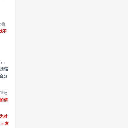
交换
找不
后，
压缩
会分
但还
的信
为对
= 发