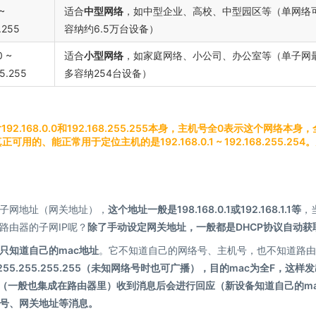
 ~
适合
中型网络
，如中型企业、高校、中型园区等（单网络
.255
容纳约6.5万台设备）
0 ~
适合
小型网络
，如家庭网络、小公司、办公室等（单子网
55.255
多容纳254台设备）
并不包含192.168.0.0和192.168.255.255本身，主机号全0表示这个网络本身，
能正常用于定位主机的是192.168.0.1 ~ 192.168.255.254
子网地址（网关地址），
这个地址一般是198.168.0.1或192.168.1.1等
，
路由器的子网IP呢？
除了手动设定网关地址，一般都是DHCP协议自动获
只知道自己的mac地址
。它不知道自己的网络号、主机号，也不知道路由
255.255.255.255（未知网络号时也可广播），目的mac为全F，这样
器（一般也集成在路由器里）收到消息后会进行回应（新设备知道自己的ma
号、网关地址等消息。