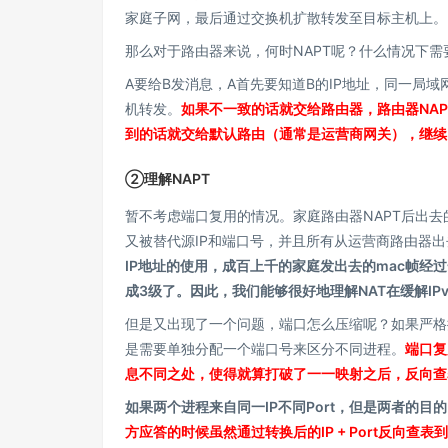
家庭子网，最后通过交换机扩散转发至目标主机上。
那么对于路由器来说，何时NAPT呢？什么情况下
A要给B发消息，A首先要知道B的IP地址，同一局
机转发。
如果不一致的话就交给路由器，路由器NA
到的话就交给默认路由（通常是运营商网关），继续N
②理解NAPT
暂不考虑端口复用的情况。家庭路由器NAPT后出去
又被替代源IP和端口号，并且所有从运营商路由器出去
IP地址的使用，成百上千的家庭发出去的mac帧经
成3级了。因此，我们能够很好地理解NAT在缓解IP
但是又出现了一个问题，端口怎么压缩呢？如果严格按
是需要单独分配一个端口号来区分不同进程。
端口复
息不同之处，使得就算打破了一一映射之后，反向查
如果两个进程来自同一IP不同Port，但是两者的目的
方应答的时候虽然通过转换后的IP + Port反向查表到了