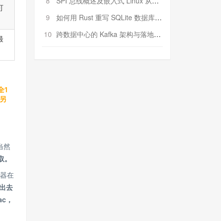
8
SPI 总线概述及嵌入式 Linux 从属 SPI 设备驱动程序开发（第二部分，实践）
可
9
如何用 Rust 重写 SQLite 数据库（二）:是否有市场空间？
10
跨数据中心的 Kafka 架构与落地实战
最
全1
。另
当然
取。
器在
发出去
c，