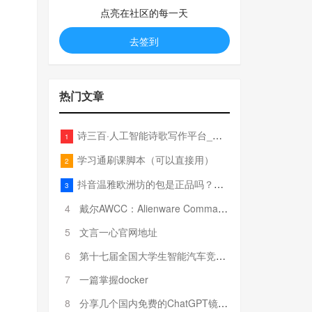
点亮在社区的每一天
去签到
热门文章
诗三百·人工智能诗歌写作平台_在线作诗机_藏头诗生成器_电脑对联_姓名作诗
1
学习通刷课脚本（可以直接用）
2
抖音温雅欧洲坊的包是正品吗？温雅卖的包为啥那么便宜？
3
4
戴尔AWCC：Alienware Command Center 故障排除方法，里面附有超全详解呦，快来快来，欢迎观看~
5
文言一心官网地址
6
第十七届全国大学生智能汽车竞赛全国总决赛参赛队伍奖项公告
7
一篇掌握docker
8
分享几个国内免费的ChatGPT镜像网址(亲测有效-4月25日更新)