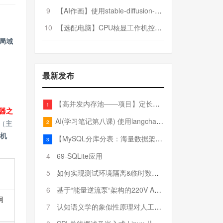
9
【AI作画】使用stable-diffusion-webui搭建AI作画平台
10
【选配电脑】CPU核显工作机控制预算5000
局域
最新发布
【高并发内存池——项目】定长内存池——开胃小菜
1
器之
AI(学习笔记第八课) 使用langchain的embedding models
2
（主
主机
【MySQL分库分表：海量数据架构的终极解决方案】
3
4
69-SQLite应用
5
如何实现测试环境隔离&临时数据库（pytest+SQLite）
6
基于“能量逆流泵“架构的220V AC至20V DC 300W高效电源设计
网
7
认知语义学的象似性原理对人工智能自然语言处理深层语义分析的影响与启示