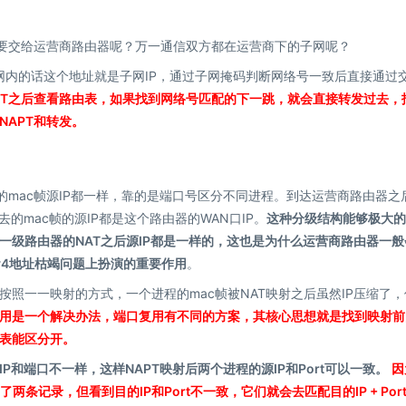
需要交给运营商路由器呢？万一通信双方都在运营商下的子网呢？
域网内的话这个地址就是子网IP，通过子网掩码判断网络号一致后直接通过
PT之后查看路由表，如果找到网络号匹配的下一跳，就会直接转发过去，
APT和转发。
的mac帧源IP都一样，靠的是端口号区分不同进程。到达运营商路由器之
的mac帧的源IP都是这个路由器的WAN口IP。
这种分级结构能够极大的
过一级路由器的NAT之后源IP都是一样的，这也是为什么运营商路由器一般
v4地址枯竭问题上扮演的重要作用
。
照一一映射的方式，一个进程的mac帧被NAT映射之后虽然IP压缩了，
用是一个解决办法，端口复用有不同的方案，其核心思想就是找到映射前
表能区分开。
IP和端口不一样，这样NAPT映射后两个进程的源IP和Port可以一致。
因
两条记录，但看到目的IP和Port不一致，它们就会去匹配目的IP + Port 