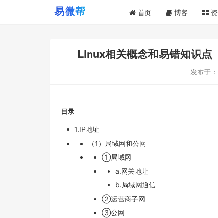
首页
博客
资
Linux相关概念和易错知识点
发布于：
目录
1.IP地址
（1）局域网和公网
①局域网
a.网关地址
b.局域网通信
②运营商子网
③公网