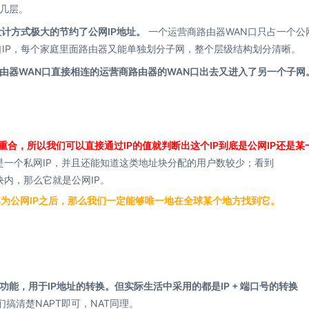
几层。
设计方式极大的节约了公网IP地址。
一个运营商路由器WAN口只占一个公
N口IP，每个家庭里面路由器又能单独划分子网，整个层级结构划分清晰。
由器WAN口直接相连的运营商路由器的WAN口出去又进入了另一个子网
重合，所以我们可以直接通过IP的值就判断出这个IP到底是公网IP还是某
能判断是一个私网IP，并且还能知道这类地址块分配的用户数较少；看到
址块内，那么它就是公网IP。
其为公网IP之后，那么我们一定能够唯一地在全球某个地方找到它。
能，用于IP地址的转换。但实际生活中采用的都是IP + 端口号的转换
们搞清楚NAPT即可，NAT同理。