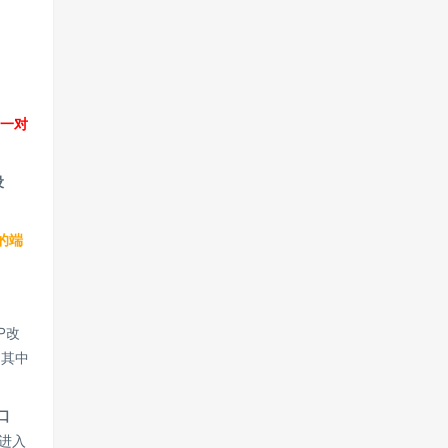
成一对
设
的端
P改
，其中
口
进入