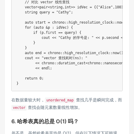
// 对比 vector 线性查找
    vector
<
pair
<
string
,
int
>>
 idVec 
=
{
{
"Alice"
,
1001
}
,
{
"B
    string query 
=
"Cathy"
;
auto
 start 
=
 chrono
::
high_resolution_clock
::
now
(
)
;
for
(
auto
&
p 
:
 idVec
)
{
if
(
p
.
first 
==
 query
)
{
            cout 
<<
"Cathy 的学号是: "
<<
 p
.
second 
<<
 end
}
}
auto
 end 
=
 chrono
::
high_resolution_clock
::
now
(
)
;
    cout 
<<
"vector 查找耗时(ns): "
<<
 chrono
::
duration_cast
<
chrono
::
nanoseconds
>
(
e
<<
 endl
;
return
0
;
}
在数据量较大时，
查找几乎是瞬间完成，而
unordered_map
查找会随元素数量线性增加。
vector
6. 哈希表真的总是 O(1) 吗？
并不是。虽然哈希表平均是 O(1)，但在以下情况下可能退