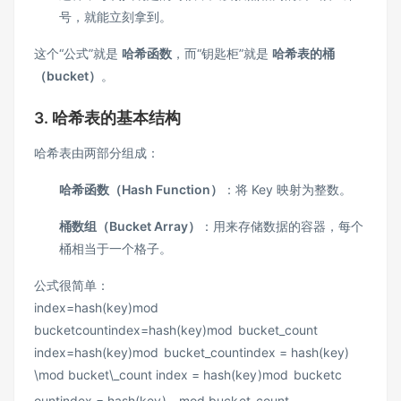
号，就能立刻拿到。
这个“公式”就是
哈希函数
，而“钥匙柜”就是
哈希表的桶
（bucket）
。
3. 哈希表的基本结构
哈希表由两部分组成：
哈希函数（Hash Function）
：将 Key 映射为整数。
桶数组（Bucket Array）
：用来存储数据的容器，每个
桶相当于一个格子。
公式很简单：
index=hash(key)mod
bucketcountindex=hash(key)mod bucket_count
index=hash(key)mod bucket_countindex = hash(key)
\mod bucket\_count
in
d
e
x
=
ha
s
h
(
k
ey
)
m
o
d
b
u
c
k
e
t
c
o
u
n
t
in
d
e
x
=
ha
s
h
(
k
ey
)
mod
b
u
c
k
e
t
_
co
u
n
t