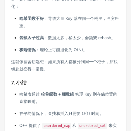
化：
哈希函数不好
：导致大量 Key 落在同一个桶里，冲突严
重。
装载因子过高
：数据太多，桶太少，会频繁 rehash。
极端情况
：理论上可能退化为 O(N)。
这就像宿舍钥匙柜：如果所有人都被分到同一个柜子，那找
钥匙就变得非常慢。
7. 小结
哈希表通过
哈希函数 + 桶数组
实现 Key 到存储位置的
直接映射。
在平均情况下，查找和插入只需要 O(1) 时间。
C++ 提供了
和
来实
unordered_map
unordered_set