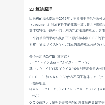
2.1 算法原理
因果树的概念提出于2016年，主要用于评估异质性因果效应（
（treatment）对所有样本的效果一致，则为同
群体或特征下效果不同，则为异质性因果效应，例如
一个简单的因果树结构如下：原始样本集
S S
S
的平
和右叶节点
S R S_R
S
R
，对应的因果效应分别为
τ L
每个分组的CATE计算方式为：
τ = Y 1 − Y 0 \tau = Y_1-Y_0
τ
=
Y
1
−
Y
0
其中，
Y 1 Y_1
Y
1
和
Y 0 Y_0
Y
0
分别表示分组内处
S L S_L
S
L
和
S R S_R
S
R
代表不同子群体，
τ L \ta
下指标衡量：
Q = n L ⋅ ( τ L − τ S ) 2 + n R ⋅ ( τ R − τ S ) 2 Q 
−
τ
S
)
2
Q Q
Q
值越大，说明分割带来的处理效应差异越显著，