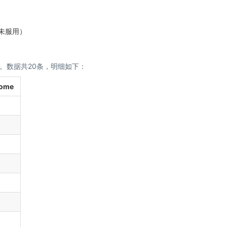
=未服用）
。数据共20条，明细如下：
ome