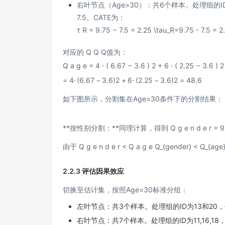
右叶节点（Age>30）：共6个样本。处理组的ID
7.5。CATE为：
τ R = 9.75 − 7.5 = 2.25 \tau_R=9.75 - 7.5 = 
对应的
Q Q
Q
值为：
Q a g e = 4 ⋅ ( 6.67 − 3.6 ) 2 + 6 ⋅ ( 2.25 − 3.6
=
4
⋅
(
6.67
−
3.6
)
2
+
6
⋅
(
2.25
−
3.6
)
2
=
48.6
如下图所示，分割集在Age=30条件下的分割结果：
**按性别分割：**同理计算，得到
Q g e n d e r = 
由于
Q g e n d e r < Q a g e Q_{gender} < Q_{age
2.2.3 评估因果效应
切换至估计集，按照Age=30标准分组：
左叶节点：共3个样本。处理组的ID为13和20，平
右叶节点：共7个样本。处理组的ID为11,16,18，