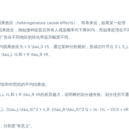
heterogeneous causal effects）。简单来说，如果某一处理
质性因果效应，例如接种疫苗后所有人感染概率均下降90%；而如果处理在不
广告在不同地区的转化率提升幅度不同。
均因果效应为
τ S \tau_S
τ
S
。通过某种分割规则，形成左叶节点
S L S_
 \tau_L
τ
L
和
τ R \tau_R
τ
R
。
理组和对照组的平均结果值。
u_L
τ
L
和
τ R \tau_R
τ
R
的差异越大，说明树的划分越有效。划分优劣可通
= n_L ·(\tau_L-\tau_S)^2 + n_R ·(\tau_R-\tau_S)^2
Q
=
n
L
⋅
(
τ
L
−
τ
S
)
2
+
n
R
分割更“有意义”。