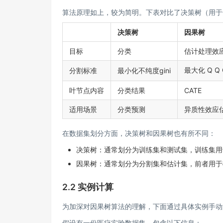
算法原理如上，较为简明。下表对比了
决策树
（用于
决策树
因果树
目标
分类
估计处理效
最大化
Q Q
分割标准
最小化不纯度gini
叶节点内容
分类结果
CATE
适用场景
分类预测
异质性效应
在数据集划分方面，决策树和因果树也有所不同：
决策树：通常划分为训练集和测试集，训练集用
因果树：通常划分为分割集和估计集，前者用于确定分割
2.2 实例计算
为加深对因果树算法的理解，下面通过具体实例手动
假设有一份医疗实验数据集，包含以下信息：