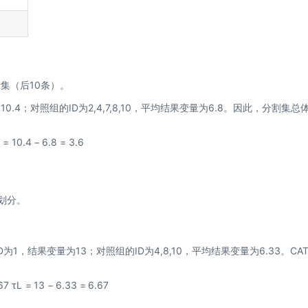
集（后10条）。
10.4；对照组的ID为2,4,7,8,10，平均结果变量为6.8。因此，分割集总
=
10.4
−
6.8
=
3.6
划分。
为1，结果变量为13；对照组的ID为4,8,10，平均结果变量为6.33。CAT
.67
τ
L
=
13
−
6.33
=
6.67