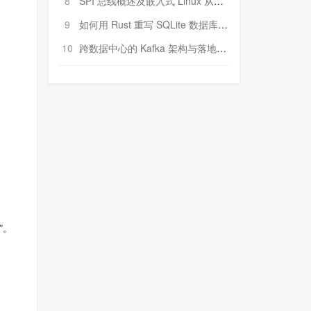
8
SPI 总线概述及嵌入式 Linux 从属 SPI 设备驱动程序开发（第二部分，实践）
9
如何用 Rust 重写 SQLite 数据库（二）:是否有市场空间？
10
跨数据中心的 Kafka 架构与落地实战
”。