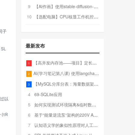
9
【AI作画】使用stable-diffusion-webui搭建AI作画平台
10
【选配电脑】CPU核显工作机控制预算5000
同子
最新发布
L
S
L
【高并发内存池——项目】定长内存池——开胃小菜
1
AI(学习笔记第八课) 使用langchain的embedding models
2
【MySQL分库分表：海量数据架构的终极解决方案】
3
4
69-SQLite应用
过以
5
如何实现测试环境隔离&临时数据库（pytest+SQLite）
6
基于“能量逆流泵“架构的220V AC至20V DC 300W高效电源设计
⋅
(
τ
R
7
认知语义学的象似性原理对人工智能自然语言处理深层语义分析的影响与启示