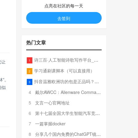
点亮在社区的每一天
去签到
热门文章
诗三百·人工智能诗歌写作平台_在线作诗机_藏头诗生成器_电脑对联_姓名作诗
1
已让
学习通刷课脚本（可以直接用）
2
林”。
抖音温雅欧洲坊的包是正品吗？温雅卖的包为啥那么便宜？
3
相似
4
戴尔AWCC：Alienware Command Center 故障排除方法，里面附有超全详解呦，快来快来，欢迎观看~
5
文言一心官网地址
6
第十七届全国大学生智能汽车竞赛全国总决赛参赛队伍奖项公告
7
一篇掌握docker
8
分享几个国内免费的ChatGPT镜像网址(亲测有效-4月25日更新)