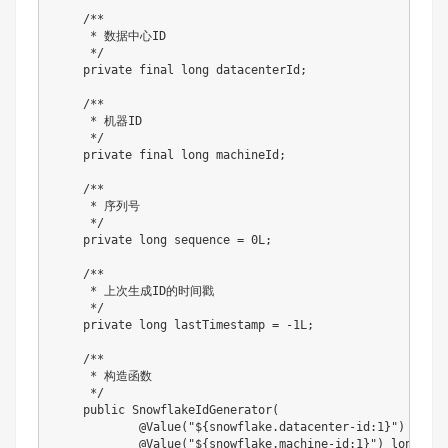
    /**

     * 数据中心ID

     */

    private final long datacenterId;

    /**

     * 机器ID

     */

    private final long machineId;

    /**

     * 序列号

     */

    private long sequence = 0L;

    /**

     * 上次生成ID的时间戳

     */

    private long lastTimestamp = -1L;

    /**

     * 构造函数

     */

    public SnowflakeIdGenerator(

            @Value("${snowflake.datacenter-id:1}") long 
            @Value("${snowflake.machine-id:1}") long mach