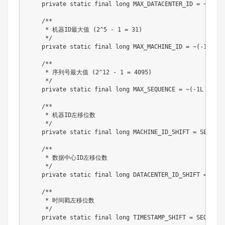
    private static final long MAX_DATACENTER_ID = ~(-1L 
    /**

     * 机器ID最大值 (2^5 - 1 = 31)

     */

    private static final long MAX_MACHINE_ID = ~(-1L << 
    /**

     * 序列号最大值 (2^12 - 1 = 4095)

     */

    private static final long MAX_SEQUENCE = ~(-1L << SE
    /**

     * 机器ID左移位数

     */

    private static final long MACHINE_ID_SHIFT = SEQUENCE
    /**

     * 数据中心ID左移位数

     */

    private static final long DATACENTER_ID_SHIFT = SEQU
    /**

     * 时间戳左移位数

     */

    private static final long TIMESTAMP_SHIFT = SEQUENCE