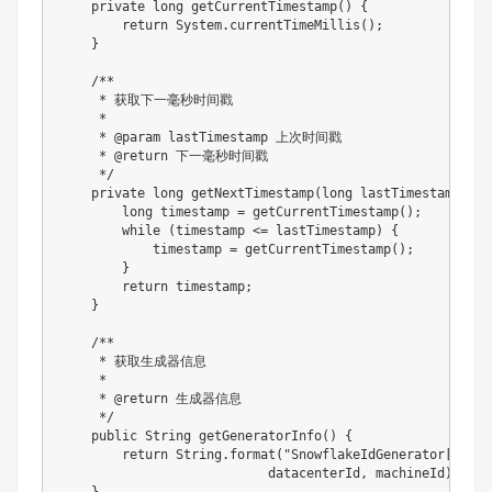
    private long getCurrentTimestamp() {

        return System.currentTimeMillis();

    }

    /**

     * 获取下一毫秒时间戳

     * 

     * @param lastTimestamp 上次时间戳

     * @return 下一毫秒时间戳

     */

    private long getNextTimestamp(long lastTimestamp) {

        long timestamp = getCurrentTimestamp();

        while (timestamp <= lastTimestamp) {

            timestamp = getCurrentTimestamp();

        }

        return timestamp;

    }

    /**

     * 获取生成器信息

     * 

     * @return 生成器信息

     */

    public String getGeneratorInfo() {

        return String.format("SnowflakeIdGenerator[datac
                           datacenterId, machineId);

    }
