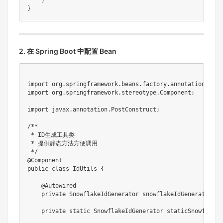
2. 在 Spring Boot 中配置 Bean
import org.springframework.beans.factory.annotation.Autow
import org.springframework.stereotype.Component;

import javax.annotation.PostConstruct;

/**

 * ID生成工具类

 * 提供静态方法方便调用

 */

@Component

public class IdUtils {

    @Autowired

    private SnowflakeIdGenerator snowflakeIdGenerator;

    private static SnowflakeIdGenerator staticSnowflakeI