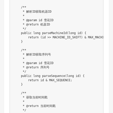
    /**

     * 解析ID获取机器ID

     * 

     * @param id 雪花ID

     * @return 机器ID

     */

    public long parseMachineId(long id) {

        return (id >> MACHINE_ID_SHIFT) & MAX_MACHINE_ID;
    }

    /**

     * 解析ID获取序列号

     * 

     * @param id 雪花ID

     * @return 序列号

     */

    public long parseSequence(long id) {

        return id & MAX_SEQUENCE;

    }

    /**

     * 获取当前时间戳

     * 

     * @return 当前时间戳

     */
