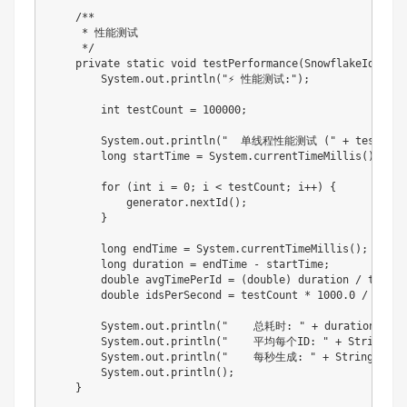
    /**

     * 性能测试

     */

    private static void testPerformance(SnowflakeIdGener
        System.out.println("⚡ 性能测试:");

        int testCount = 100000;

        System.out.println("  单线程性能测试 (" + testCount
        long startTime = System.currentTimeMillis();

        for (int i = 0; i < testCount; i++) {

            generator.nextId();

        }

        long endTime = System.currentTimeMillis();

        long duration = endTime - startTime;

        double avgTimePerId = (double) duration / testCou
        double idsPerSecond = testCount * 1000.0 / durati
        System.out.println("    总耗时: " + duration + "ms
        System.out.println("    平均每个ID: " + String.for
        System.out.println("    每秒生成: " + String.forma
        System.out.println();

    }
