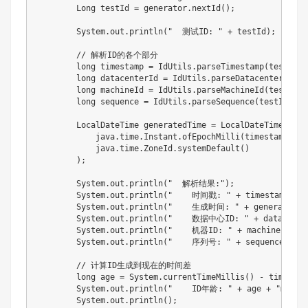
        Long testId = generator.nextId();

        System.out.println("  测试ID: " + testId);

        // 解析ID的各个部分

        long timestamp = IdUtils.parseTimestamp(testId);

        long datacenterId = IdUtils.parseDatacenterId(tes
        long machineId = IdUtils.parseMachineId(testId);

        long sequence = IdUtils.parseSequence(testId);

        LocalDateTime generatedTime = LocalDateTime.ofIns
            java.time.Instant.ofEpochMilli(timestamp), 

            java.time.ZoneId.systemDefault()

        );

        System.out.println("  解析结果:");

        System.out.println("    时间戳: " + timestamp);

        System.out.println("    生成时间: " + generatedTim
        System.out.println("    数据中心ID: " + datacenter
        System.out.println("    机器ID: " + machineId);

        System.out.println("    序列号: " + sequence);

        // 计算ID生成到现在的时间差

        long age = System.currentTimeMillis() - timestamp
        System.out.println("    ID年龄: " + age + "ms");

        System.out.println();
