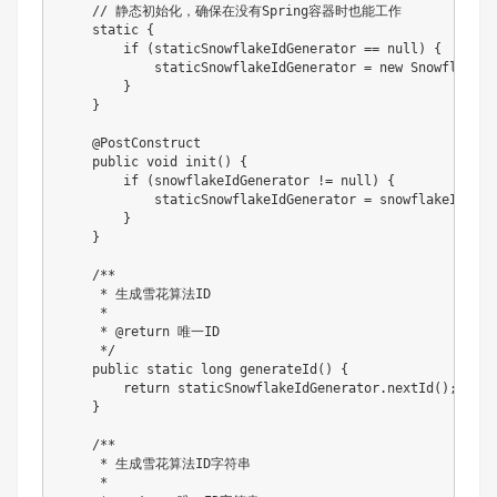
    // 静态初始化，确保在没有Spring容器时也能工作

    static {

        if (staticSnowflakeIdGenerator == null) {

            staticSnowflakeIdGenerator = new SnowflakeId
        }

    }

    @PostConstruct

    public void init() {

        if (snowflakeIdGenerator != null) {

            staticSnowflakeIdGenerator = snowflakeIdGener
        }

    }

    /**

     * 生成雪花算法ID

     * 

     * @return 唯一ID

     */

    public static long generateId() {

        return staticSnowflakeIdGenerator.nextId();

    }

    /**

     * 生成雪花算法ID字符串

     * 
