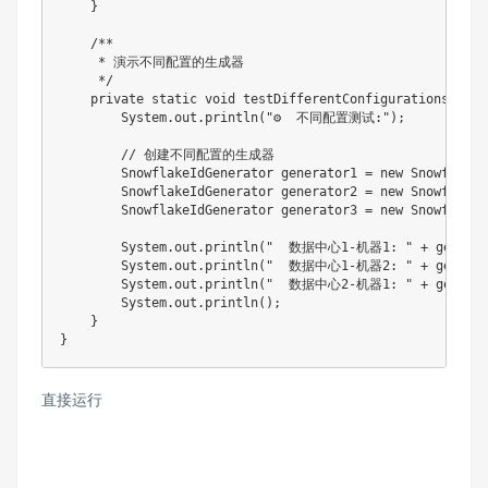
    }

    /**

     * 演示不同配置的生成器

     */

    private static void testDifferentConfigurations() {

        System.out.println("⚙️  不同配置测试:");

        // 创建不同配置的生成器

        SnowflakeIdGenerator generator1 = new SnowflakeI
        SnowflakeIdGenerator generator2 = new SnowflakeI
        SnowflakeIdGenerator generator3 = new SnowflakeI
        System.out.println("  数据中心1-机器1: " + generato
        System.out.println("  数据中心1-机器2: " + generato
        System.out.println("  数据中心2-机器1: " + generato
        System.out.println();

    }

直接运行