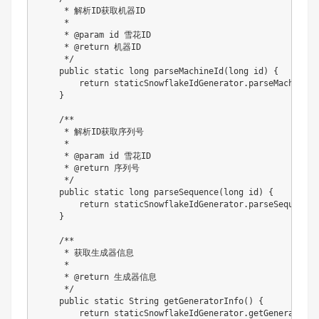
     * 解析ID获取机器ID

     * 

     * @param id 雪花ID

     * @return 机器ID

     */

    public static long parseMachineId(long id) {

        return staticSnowflakeIdGenerator.parseMachineId(
    }

    /**

     * 解析ID获取序列号

     * 

     * @param id 雪花ID

     * @return 序列号

     */

    public static long parseSequence(long id) {

        return staticSnowflakeIdGenerator.parseSequence(i
    }

    /**

     * 获取生成器信息

     * 

     * @return 生成器信息

     */

    public static String getGeneratorInfo() {

        return staticSnowflakeIdGenerator.getGeneratorInf