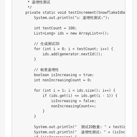
     * 递增性测试

     */

    private static void testIncrement(SnowflakeIdGenerat
        System.out.println("📈 递增性测试:");

        int testCount = 100;

        List<Long> ids = new ArrayList<>();

        // 生成测试ID

        for (int i = 0; i < testCount; i++) {

            ids.add(generator.nextId());

        }

        // 检查递增性

        boolean isIncreasing = true;

        int nonIncreasingCount = 0;

        for (int i = 1; i < ids.size(); i++) {

            if (ids.get(i) <= ids.get(i - 1)) {

                isIncreasing = false;

                nonIncreasingCount++;

            }

        }

        System.out.println("  测试ID数量: " + testCount);

        System.out.println("  递增性测试: " + (isIncreas