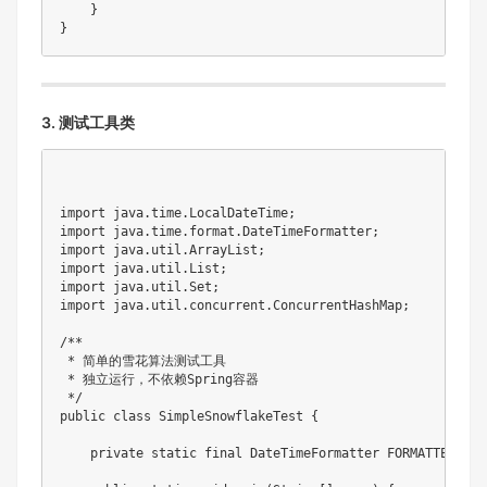
    }

3. 测试工具类
import java.time.LocalDateTime;

import java.time.format.DateTimeFormatter;

import java.util.ArrayList;

import java.util.List;

import java.util.Set;

import java.util.concurrent.ConcurrentHashMap;

/**

 * 简单的雪花算法测试工具

 * 独立运行，不依赖Spring容器

 */

public class SimpleSnowflakeTest {

    private static final DateTimeFormatter FORMATTER = D