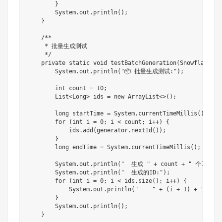
        }

        System.out.println();

    }

    /**

     * 批量生成测试

     */

    private static void testBatchGeneration(SnowflakeIdG
        System.out.println("📦 批量生成测试:");

        int count = 10;

        List<Long> ids = new ArrayList<>();

        long startTime = System.currentTimeMillis();

        for (int i = 0; i < count; i++) {

            ids.add(generator.nextId());

        }

        long endTime = System.currentTimeMillis();

        System.out.println("  生成 " + count + " 个ID耗时: 
        System.out.println("  生成的ID:");

        for (int i = 0; i < ids.size(); i++) {

            System.out.println("    " + (i + 1) + ": " +
        }

        System.out.println();

    }
