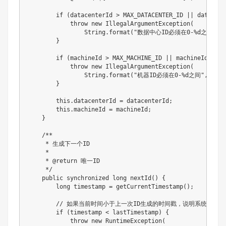
        if (datacenterId > MAX_DATACENTER_ID || datacent
            throw new IllegalArgumentException(

                String.format("数据中心ID必须在0-%d之间", MAX
        }

        if (machineId > MAX_MACHINE_ID || machineId < 0) 
            throw new IllegalArgumentException(

                String.format("机器ID必须在0-%d之间", MAX_M
        }

        this.datacenterId = datacenterId;

        this.machineId = machineId;

    }

    /**

     * 生成下一个ID

     * 

     * @return 唯一ID

     */

    public synchronized long nextId() {

        long timestamp = getCurrentTimestamp();

        // 如果当前时间小于上一次ID生成的时间戳，说明系统时钟回
        if (timestamp < lastTimestamp) {

            throw new RuntimeException(
