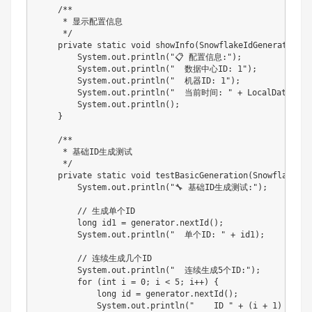
    /**

     * 显示配置信息

     */

    private static void showInfo(SnowflakeIdGenerator ge
        System.out.println("📋 配置信息:");

        System.out.println("  数据中心ID: 1");

        System.out.println("  机器ID: 1");

        System.out.println("  当前时间: " + LocalDateTime.
        System.out.println();

    }

    /**

     * 基础ID生成测试

     */

    private static void testBasicGeneration(SnowflakeIdG
        System.out.println("🔧 基础ID生成测试:");

        // 生成单个ID

        long id1 = generator.nextId();

        System.out.println("  单个ID: " + id1);

        // 连续生成几个ID

        System.out.println("  连续生成5个ID:");

        for (int i = 0; i < 5; i++) {

            long id = generator.nextId();

            System.out.println("    ID " + (i + 1) + ": "