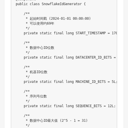
public class SnowflakeIdGenerator {

    /**

     * 起始时间戳 (2024-01-01 00:00:00)

     * 可以使用约69年

     */

    private static final long START_TIMESTAMP = 170406720
    /**

     * 数据中心ID位数

     */

    private static final long DATACENTER_ID_BITS = 5L;

    /**

     * 机器ID位数

     */

    private static final long MACHINE_ID_BITS = 5L;

    /**

     * 序列号位数

     */

    private static final long SEQUENCE_BITS = 12L;

    /**

     * 数据中心ID最大值 (2^5 - 1 = 31)

     */
