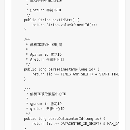
     * 生成字符串格式的ID

     * 

     * @return 字符串ID

     */

    public String nextIdStr() {

        return String.valueOf(nextId());

    }

    /**

     * 解析ID获取生成时间

     * 

     * @param id 雪花ID

     * @return 生成时间戳

     */

    public long parseTimestamp(long id) {

        return (id >> TIMESTAMP_SHIFT) + START_TIMESTAMP;
    }

    /**

     * 解析ID获取数据中心ID

     * 

     * @param id 雪花ID

     * @return 数据中心ID

     */

    public long parseDatacenterId(long id) {

        return (id >> DATACENTER_ID_SHIFT) & MAX_DATACENT
    }
