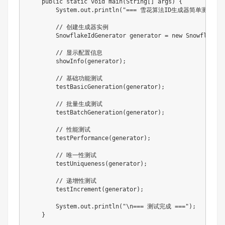
    public static void main(String[] args) {

        System.out.println("=== 雪花算法ID生成器简单测试 ===
        // 创建生成器实例

        SnowflakeIdGenerator generator = new SnowflakeId
        // 显示配置信息

        showInfo(generator);

        // 基础功能测试

        testBasicGeneration(generator);

        // 批量生成测试

        testBatchGeneration(generator);

        // 性能测试

        testPerformance(generator);

        // 唯一性测试

        testUniqueness(generator);

        // 递增性测试

        testIncrement(generator);

        System.out.println("\n=== 测试完成 ===");

    }
