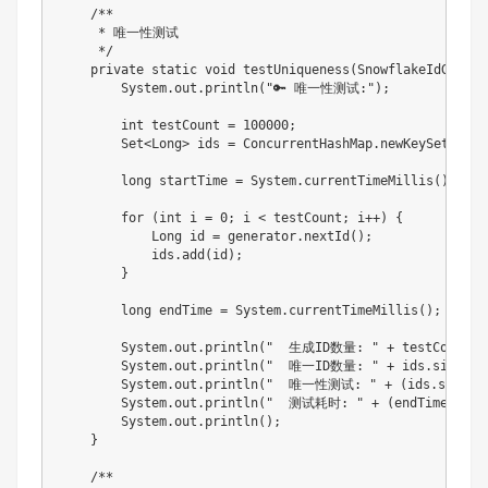
    /**

     * 唯一性测试

     */

    private static void testUniqueness(SnowflakeIdGenera
        System.out.println("🔑 唯一性测试:");

        int testCount = 100000;

        Set<Long> ids = ConcurrentHashMap.newKeySet();

        long startTime = System.currentTimeMillis();

        for (int i = 0; i < testCount; i++) {

            Long id = generator.nextId();

            ids.add(id);

        }

        long endTime = System.currentTimeMillis();

        System.out.println("  生成ID数量: " + testCount);

        System.out.println("  唯一ID数量: " + ids.size());
        System.out.println("  唯一性测试: " + (ids.size()
        System.out.println("  测试耗时: " + (endTime - sta
        System.out.println();

    }

    /**
