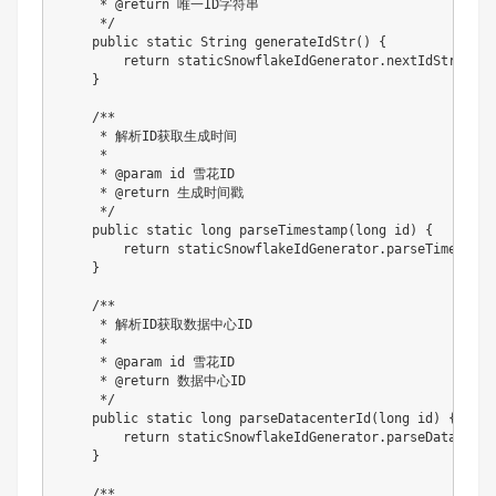
     * @return 唯一ID字符串

     */

    public static String generateIdStr() {

        return staticSnowflakeIdGenerator.nextIdStr();

    }

    /**

     * 解析ID获取生成时间

     * 

     * @param id 雪花ID

     * @return 生成时间戳

     */

    public static long parseTimestamp(long id) {

        return staticSnowflakeIdGenerator.parseTimestamp(
    }

    /**

     * 解析ID获取数据中心ID

     * 

     * @param id 雪花ID

     * @return 数据中心ID

     */

    public static long parseDatacenterId(long id) {

        return staticSnowflakeIdGenerator.parseDatacenter
    }

    /**
