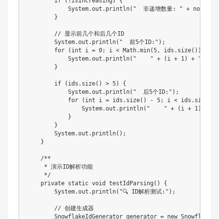
        if (!isIncreasing) {

            System.out.println("  非递增数量: " + nonIncrea
        }

        // 显示前几个和后几个ID

        System.out.println("  前5个ID:");

        for (int i = 0; i < Math.min(5, ids.size()); i++)
            System.out.println("    " + (i + 1) + ": " +
        }

        if (ids.size() > 5) {

            System.out.println("  后5个ID:");

            for (int i = ids.size() - 5; i < ids.size(); 
                System.out.println("    " + (i + 1) + ":
            }

        }

        System.out.println();

    }

    /**

     * 演示ID解析功能

     */

    private static void testIdParsing() {

        System.out.println("🔍 ID解析测试:");

        // 创建生成器

        SnowflakeIdGenerator generator = new SnowflakeId