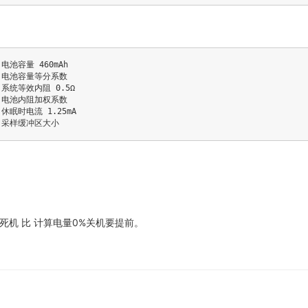
 电池容量 460mAh
/ 电池容量等分系数
 系统等效内阻 0.5Ω
/ 电池内阻加权系数
 休眠时电流 1.25mA
/ 采样缓冲区大小
机 比 计算电量0%关机要提前。