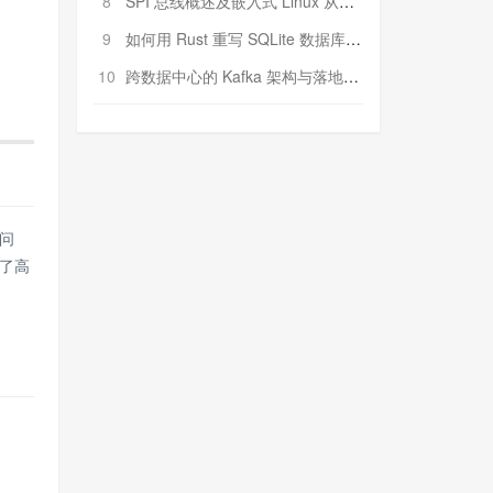
8
SPI 总线概述及嵌入式 Linux 从属 SPI 设备驱动程序开发（第二部分，实践）
9
如何用 Rust 重写 SQLite 数据库（二）:是否有市场空间？
10
跨数据中心的 Kafka 架构与落地实战
问
了高