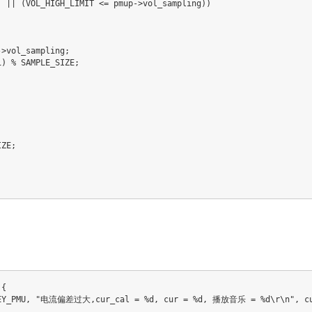
)
||
(
VOL_HIGH_LIMIT 
<=
 pmup
->
vol_sampling
)
)
->
vol_sampling
;
1
)
%
 SAMPLE_SIZE
;
IZE
;
{
EY_PMU
,
"电流偏差过大,cur_cal = %d, cur = %d, 播放音乐 = %d\r\n"
,
 c