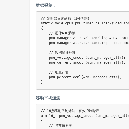
数据采集：
// 定时器回调函数 (1秒周期)
static
void
cpus_pmu_timer_callback
(
void
*
p
{
// 硬件ADC采样
    pmu_manager_attr
.
vol_sampling 
=
HAL_pmu
    pmu_manager_attr
.
cur_sampling 
=
cpus_pm
// 数据滤波处理
pmu_voltage_smooth
(
&
pmu_manager_attr
)
;
pmu_current_smooth
(
&
pmu_manager_attr
)
;
// 电量计算
pmu_percent_deal
(
&
pmu_manager_attr
)
;
}
移动平均滤波
// 10点移动平均滤波，有效抑制噪声
uint16_t
pmu_voltage_smooth
(
pmu_manager_att
{
// 异常值检测