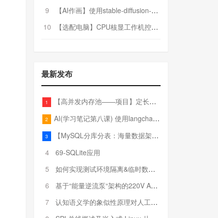
9
【AI作画】使用stable-diffusion-webui搭建AI作画平台
10
【选配电脑】CPU核显工作机控制预算5000
最新发布
【高并发内存池——项目】定长内存池——开胃小菜
1
AI(学习笔记第八课) 使用langchain的embedding models
2
【MySQL分库分表：海量数据架构的终极解决方案】
3
4
69-SQLite应用
5
如何实现测试环境隔离&临时数据库（pytest+SQLite）
6
基于“能量逆流泵“架构的220V AC至20V DC 300W高效电源设计
7
认知语义学的象似性原理对人工智能自然语言处理深层语义分析的影响与启示