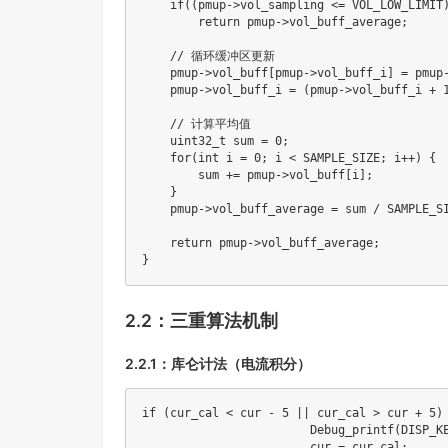
if
(
(
pmup
->
vol_sampling 
<=
 VOL_LOW_LIMIT
return
 pmup
->
vol_buff_average
;
// 循环缓冲区更新
    pmup
->
vol_buff
[
pmup
->
vol_buff_i
]
=
 pmup
    pmup
->
vol_buff_i 
=
(
pmup
->
vol_buff_i 
+
// 计算平均值
uint32_t
 sum 
=
0
;
for
(
int
 i 
=
0
;
 i 
<
 SAMPLE_SIZE
;
 i
++
)
{
        sum 
+=
 pmup
->
vol_buff
[
i
]
;
}
    pmup
->
vol_buff_average 
=
 sum 
/
 SAMPLE_S
return
 pmup
->
vol_buff_average
;
}
2.2：三重算法机制
2.2.1：库仑计法（电流积分）
if
(
cur_cal 
<
 cur 
-
5
||
 cur_cal 
>
 cur 
+
5
)
Debug_printf
(
DISP_K
			cur 
=
 cur_cal
;