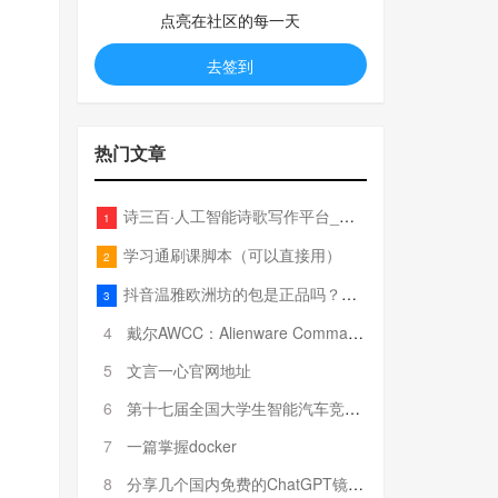
点亮在社区的每一天
去签到
热门文章
诗三百·人工智能诗歌写作平台_在线作诗机_藏头诗生成器_电脑对联_姓名作诗
1
学习通刷课脚本（可以直接用）
2
抖音温雅欧洲坊的包是正品吗？温雅卖的包为啥那么便宜？
3
4
戴尔AWCC：Alienware Command Center 故障排除方法，里面附有超全详解呦，快来快来，欢迎观看~
5
文言一心官网地址
6
第十七届全国大学生智能汽车竞赛全国总决赛参赛队伍奖项公告
7
一篇掌握docker
8
分享几个国内免费的ChatGPT镜像网址(亲测有效-4月25日更新)