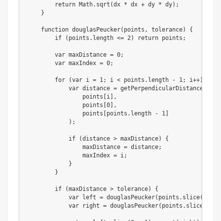
return
 Math
.
sqrt
(
dx 
*
 dx 
+
 dy 
*
 dy
)
;
}
function
douglasPeucker
(
points
,
 tolerance
)
{
if
(
points
.
length 
<=
2
)
return
 points
;
var
 maxDistance 
=
0
;
var
 maxIndex 
=
0
;
for
(
var
 i 
=
1
;
 i 
<
 points
.
length 
-
1
;
 i
++
)
{
var
 distance 
=
getPerpendicularDistance
(
                points
[
i
]
,
                points
[
0
]
,
                points
[
points
.
length 
-
1
]
)
;
if
(
distance 
>
 maxDistance
)
{
                maxDistance 
=
 distance
;
                maxIndex 
=
 i
;
}
}
if
(
maxDistance 
>
 tolerance
)
{
var
 left 
=
douglasPeucker
(
points
.
slice
(
0
,
 ma
var
 right 
=
douglasPeucker
(
points
.
slice
(
maxI