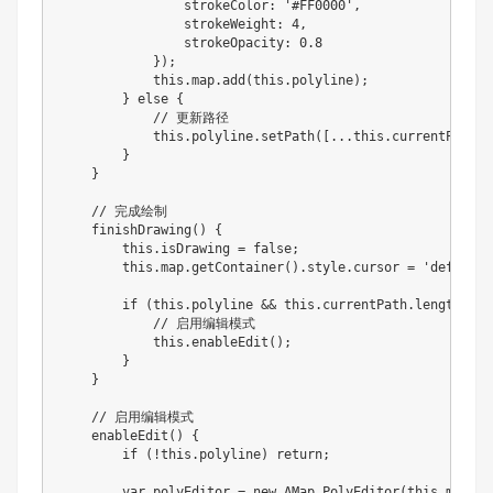
                strokeColor
:
'#FF0000'
,
                strokeWeight
:
4
,
                strokeOpacity
:
0.8
}
)
;
this
.
map
.
add
(
this
.
polyline
)
;
}
else
{
// 更新路径
this
.
polyline
.
setPath
(
[
...
this
.
currentPath
]
)
}
}
// 完成绘制
finishDrawing
(
)
{
this
.
isDrawing 
=
false
;
this
.
map
.
getContainer
(
)
.
style
.
cursor 
=
'default'
if
(
this
.
polyline 
&&
this
.
currentPath
.
length 
>
1
// 启用编辑模式
this
.
enableEdit
(
)
;
}
}
// 启用编辑模式
enableEdit
(
)
{
if
(
!
this
.
polyline
)
return
;
var
 polyEditor 
=
new
AMap
.
PolyEditor
(
this
.
map
,
t