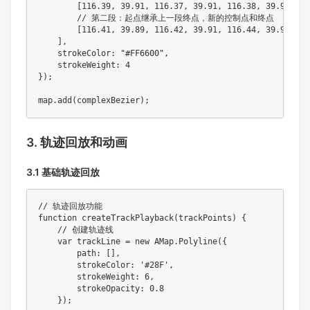
[
116.39
,
39.91
,
116.37
,
39.91
,
116.38
,
39.90
,
11
// 第二段：起点继承上一段终点，新的控制点和终点
[
116.41
,
39.89
,
116.42
,
39.91
,
116.44
,
39.90
]
]
,
    strokeColor
:
"#FF6600"
,
    strokeWeight
:
4
}
)
;
map
.
add
(
complexBezier
)
;
3. 轨迹回放和动画
3.1 基础轨迹回放
// 轨迹回放功能
function
createTrackPlayback
(
trackPoints
)
{
// 创建轨迹线
var
 trackLine 
=
new
AMap
.
Polyline
(
{
        path
:
[
]
,
        strokeColor
:
'#28F'
,
        strokeWeight
:
6
,
        strokeOpacity
:
0.8
}
)
;