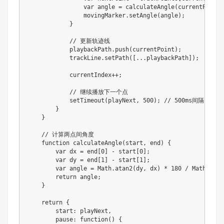
var
 angle 
=
calculateAngle
(
currentPoint
,
                movingMarker
.
setAngle
(
angle
)
;
}
// 更新轨迹线
            playbackPath
.
push
(
currentPoint
)
;
            trackLine
.
setPath
(
[
...
playbackPath
]
)
;
            currentIndex
++
;
// 继续播放下一个点
setTimeout
(
playNext
,
500
)
;
// 500ms间隔
}
}
// 计算两点间角度
function
calculateAngle
(
start
,
 end
)
{
var
 dx 
=
 end
[
0
]
-
 start
[
0
]
;
var
 dy 
=
 end
[
1
]
-
 start
[
1
]
;
var
 angle 
=
 Math
.
atan2
(
dy
,
 dx
)
*
180
/
 Math
.
PI
;
return
 angle
;
}
return
{
        start
:
 playNext
,
pause
:
function
(
)
{