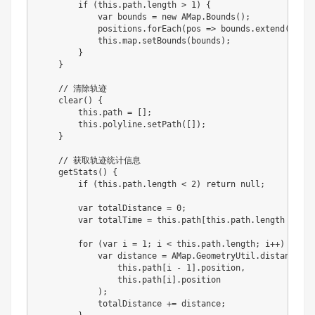
if
(
this
.
path
.
length 
>
1
)
{
var
 bounds 
=
new
AMap
.
Bounds
(
)
;
            positions
.
forEach
(
pos
=>
 bounds
.
extend
(
pos
)
)
this
.
map
.
setBounds
(
bounds
)
;
}
}
// 清除轨迹
clear
(
)
{
this
.
path 
=
[
]
;
this
.
polyline
.
setPath
(
[
]
)
;
}
// 获取轨迹统计信息
getStats
(
)
{
if
(
this
.
path
.
length 
<
2
)
return
null
;
var
 totalDistance 
=
0
;
var
 totalTime 
=
this
.
path
[
this
.
path
.
length 
-
1
]
.
for
(
var
 i 
=
1
;
 i 
<
this
.
path
.
length
;
 i
++
)
{
var
 distance 
=
 AMap
.
GeometryUtil
.
distance
(
this
.
path
[
i 
-
1
]
.
position
,
this
.
path
[
i
]
.
position

)
;
            totalDistance 
+=
 distance
;