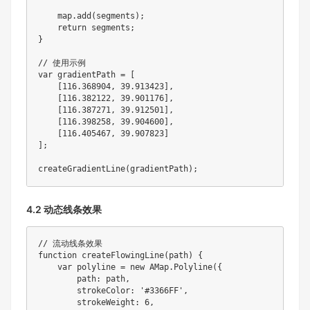
    map
.
add
(
segments
)
;
return
 segments
;
}
// 使用示例
var
 gradientPath 
=
[
[
116.368904
,
39.913423
]
,
[
116.382122
,
39.901176
]
,
[
116.387271
,
39.912501
]
,
[
116.398258
,
39.904600
]
,
[
116.405467
,
39.907823
]
]
;
createGradientLine
(
gradientPath
)
;
4.2 动态线条效果
// 流动线条效果
function
createFlowingLine
(
path
)
{
var
 polyline 
=
new
AMap
.
Polyline
(
{
        path
:
 path
,
        strokeColor
:
'#3366FF'
,
        strokeWeight
:
6
,