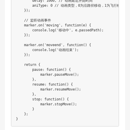
        delay
:
1000
,
// 动画延迟开始时间
        aniType
:
0
// 动画类型，0为沿路径移动，1为飞行移动
}
)
;
// 监听动画事件
    marker
.
on
(
'moving'
,
function
(
e
)
{
        console
.
log
(
'移动中'
,
 e
.
passedPath
)
;
}
)
;
    marker
.
on
(
'moveend'
,
function
(
)
{
        console
.
log
(
'动画结束'
)
;
}
)
;
return
{
pause
:
function
(
)
{
            marker
.
pauseMove
(
)
;
}
,
resume
:
function
(
)
{
            marker
.
resumeMove
(
)
;
}
,
stop
:
function
(
)
{
            marker
.
stopMove
(
)
;
}
}
;
}