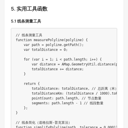
5. 实用工具函数
5.1 线条测量工具
// 线条测量工具
function
measurePolyline
(
polyline
)
{
var
 path 
=
 polyline
.
getPath
(
)
;
var
 totalDistance 
=
0
;
for
(
var
 i 
=
1
;
 i 
<
 path
.
length
;
 i
++
)
{
var
 distance 
=
 AMap
.
GeometryUtil
.
distance
(
path
[
i
        totalDistance 
+=
 distance
;
}
return
{
        totalDistance
:
 totalDistance
,
// 总距离（米）
        totalDistanceKm
:
(
totalDistance 
/
1000
)
.
toFixed
(
        pointCount
:
 path
.
length
,
// 节点数量
        segments
:
 path
.
length 
-
1
// 线段数量
}
;
}
// 线条简化（道格拉斯-普克算法）
function
simplifyPolyline
(
path
,
 tolerance 
=
0.0001
)
{