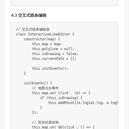
4.3 交互式线条编辑
// 交互式线条编辑器
class
InteractiveLineEditor
{
constructor
(
map
)
{
this
.
map 
=
 map
;
this
.
polyline 
=
null
;
this
.
isDrawing 
=
false
;
this
.
currentPath 
=
[
]
;
this
.
initEvents
(
)
;
}
initEvents
(
)
{
// 地图点击事件
this
.
map
.
on
(
'click'
,
(
e
)
=>
{
if
(
this
.
isDrawing
)
{
this
.
addPoint
(
[
e
.
lnglat
.
lng
,
 e
.
lnglat
.
la
}
}
)
;
// 双击结束绘制
this
.
map
.
on
(
'dblclick'
,
(
)
=>
{