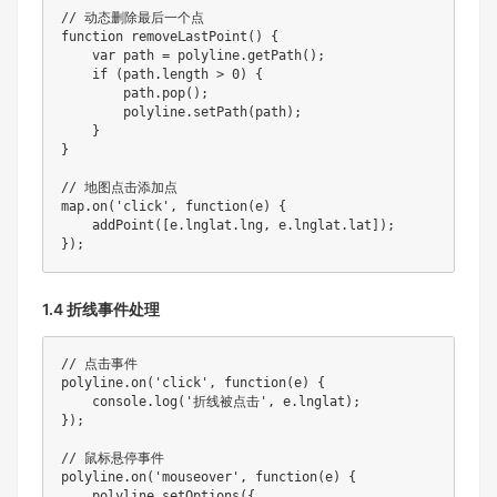
// 动态删除最后一个点
function
removeLastPoint
(
)
{
var
 path 
=
 polyline
.
getPath
(
)
;
if
(
path
.
length 
>
0
)
{
        path
.
pop
(
)
;
        polyline
.
setPath
(
path
)
;
}
}
// 地图点击添加点
map
.
on
(
'click'
,
function
(
e
)
{
addPoint
(
[
e
.
lnglat
.
lng
,
 e
.
lnglat
.
lat
]
)
;
}
)
;
1.4 折线事件处理
// 点击事件
polyline
.
on
(
'click'
,
function
(
e
)
{
    console
.
log
(
'折线被点击'
,
 e
.
lnglat
)
;
}
)
;
// 鼠标悬停事件
polyline
.
on
(
'mouseover'
,
function
(
e
)
{
    polyline
.
setOptions
(
{