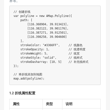
界等。
// 创建折线
var
 polyline 
=
new
AMap
.
Polyline
(
{
    path
:
[
[
116.368904
,
39.913423
]
,
[
116.382122
,
39.901176
]
,
[
116.387271
,
39.912501
]
,
[
116.398258
,
39.904600
]
]
,
    strokeColor
:
"#3366FF"
,
// 线颜色
    strokeOpacity
:
1
,
// 线透明度
    strokeWeight
:
5
,
// 线宽
    strokeStyle
:
"solid"
,
// 线样式
    strokeDasharray
:
[
10
,
5
]
// 补充线样式
}
)
;
// 将折线添加到地图
map
.
add
(
polyline
)
;
1.2 折线属性配置
属性
类型
说明