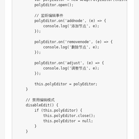
        polyEditor
.
open
(
)
;
// 监听编辑事件
        polyEditor
.
on
(
'addnode'
,
(
e
)
=>
{
            console
.
log
(
'添加节点'
,
 e
)
;
}
)
;
        polyEditor
.
on
(
'removenode'
,
(
e
)
=>
{
            console
.
log
(
'删除节点'
,
 e
)
;
}
)
;
        polyEditor
.
on
(
'adjust'
,
(
e
)
=>
{
            console
.
log
(
'调整节点'
,
 e
)
;
}
)
;
this
.
polyEditor 
=
 polyEditor
;
}
// 禁用编辑模式
disableEdit
(
)
{
if
(
this
.
polyEditor
)
{
this
.
polyEditor
.
close
(
)
;
this
.
polyEditor 
=
null
;
}
}