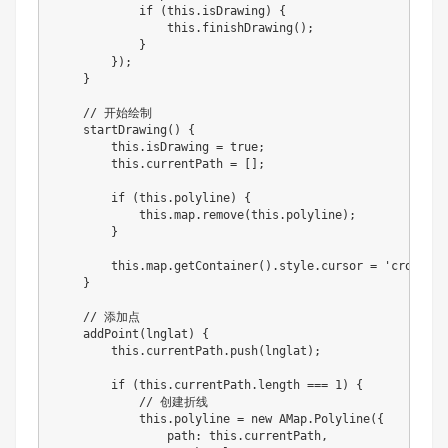
if
(
this
.
isDrawing
)
{
this
.
finishDrawing
(
)
;
}
}
)
;
}
// 开始绘制
startDrawing
(
)
{
this
.
isDrawing 
=
true
;
this
.
currentPath 
=
[
]
;
if
(
this
.
polyline
)
{
this
.
map
.
remove
(
this
.
polyline
)
;
}
this
.
map
.
getContainer
(
)
.
style
.
cursor 
=
'crosshai
}
// 添加点
addPoint
(
lnglat
)
{
this
.
currentPath
.
push
(
lnglat
)
;
if
(
this
.
currentPath
.
length 
===
1
)
{
// 创建折线
this
.
polyline 
=
new
AMap
.
Polyline
(
{
                path
:
this
.
currentPath
,