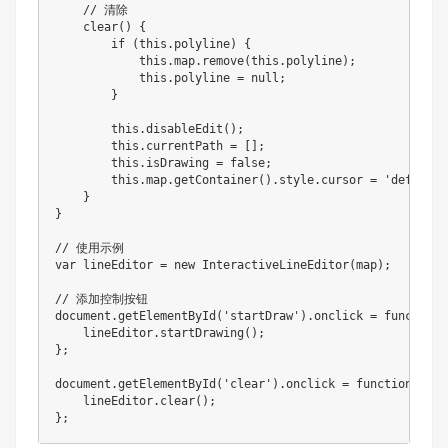
// 清除
clear
(
)
{
if
(
this
.
polyline
)
{
this
.
map
.
remove
(
this
.
polyline
)
;
this
.
polyline 
=
null
;
}
this
.
disableEdit
(
)
;
this
.
currentPath 
=
[
]
;
this
.
isDrawing 
=
false
;
this
.
map
.
getContainer
(
)
.
style
.
cursor 
=
'default'
}
}
// 使用示例
var
 lineEditor 
=
new
InteractiveLineEditor
(
map
)
;
// 添加控制按钮
document
.
getElementById
(
'startDraw'
)
.
onclick
=
function
(
    lineEditor
.
startDrawing
(
)
;
}
;
document
.
getElementById
(
'clear'
)
.
onclick
=
function
(
)
{
    lineEditor
.
clear
(
)
;
}
;