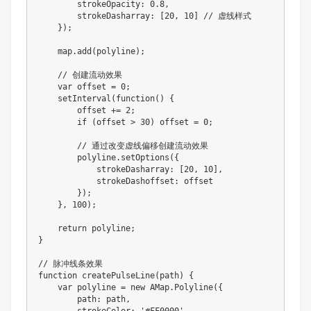
        strokeOpacity
:
0.8
,
        strokeDasharray
:
[
20
,
10
]
// 虚线样式
}
)
;
    map
.
add
(
polyline
)
;
// 创建流动效果
var
 offset 
=
0
;
setInterval
(
function
(
)
{
        offset 
+=
2
;
if
(
offset 
>
30
)
 offset 
=
0
;
// 通过改变虚线偏移创建流动效果
        polyline
.
setOptions
(
{
            strokeDasharray
:
[
20
,
10
]
,
            strokeDashoffset
:
 offset

}
)
;
}
,
100
)
;
return
 polyline
;
}
// 脉冲线条效果
function
createPulseLine
(
path
)
{
var
 polyline 
=
new
AMap
.
Polyline
(
{
        path
:
 path
,