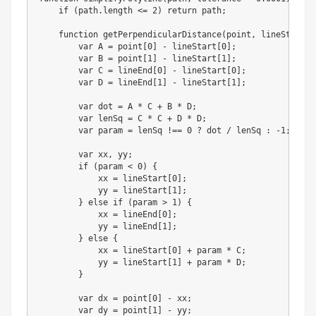
if
(
path
.
length 
<=
2
)
return
 path
;
function
getPerpendicularDistance
(
point
,
 lineStart
,
 
var
A
=
 point
[
0
]
-
 lineStart
[
0
]
;
var
B
=
 point
[
1
]
-
 lineStart
[
1
]
;
var
C
=
 lineEnd
[
0
]
-
 lineStart
[
0
]
;
var
D
=
 lineEnd
[
1
]
-
 lineStart
[
1
]
;
var
 dot 
=
A
*
C
+
B
*
D
;
var
 lenSq 
=
C
*
C
+
D
*
D
;
var
 param 
=
 lenSq 
!==
0
?
 dot 
/
 lenSq 
:
-
1
;
var
 xx
,
 yy
;
if
(
param 
<
0
)
{
            xx 
=
 lineStart
[
0
]
;
            yy 
=
 lineStart
[
1
]
;
}
else
if
(
param 
>
1
)
{
            xx 
=
 lineEnd
[
0
]
;
            yy 
=
 lineEnd
[
1
]
;
}
else
{
            xx 
=
 lineStart
[
0
]
+
 param 
*
C
;
            yy 
=
 lineStart
[
1
]
+
 param 
*
D
;
}
var
 dx 
=
 point
[
0
]
-
 xx
;
var
 dy 
=
 point
[
1
]
-
 yy
;