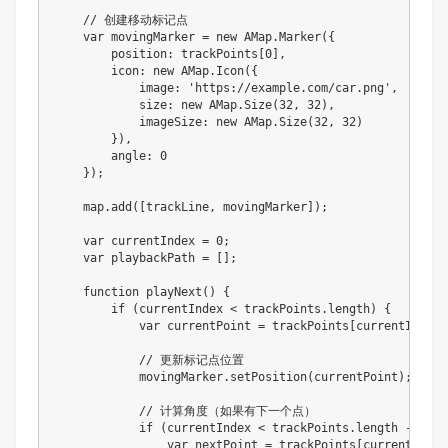
// 创建移动标记点
var
 movingMarker 
=
new
AMap
.
Marker
(
{
        position
:
 trackPoints
[
0
]
,
        icon
:
new
AMap
.
Icon
(
{
            image
:
'https://example.com/car.png'
,
            size
:
new
AMap
.
Size
(
32
,
32
)
,
            imageSize
:
new
AMap
.
Size
(
32
,
32
)
}
)
,
        angle
:
0
}
)
;
    map
.
add
(
[
trackLine
,
 movingMarker
]
)
;
var
 currentIndex 
=
0
;
var
 playbackPath 
=
[
]
;
function
playNext
(
)
{
if
(
currentIndex 
<
 trackPoints
.
length
)
{
var
 currentPoint 
=
 trackPoints
[
currentIndex
]
// 更新标记点位置
            movingMarker
.
setPosition
(
currentPoint
)
;
// 计算角度（如果有下一个点）
if
(
currentIndex 
<
 trackPoints
.
length 
-
1
)
{
var
 nextPoint 
=
 trackPoints
[
currentIndex