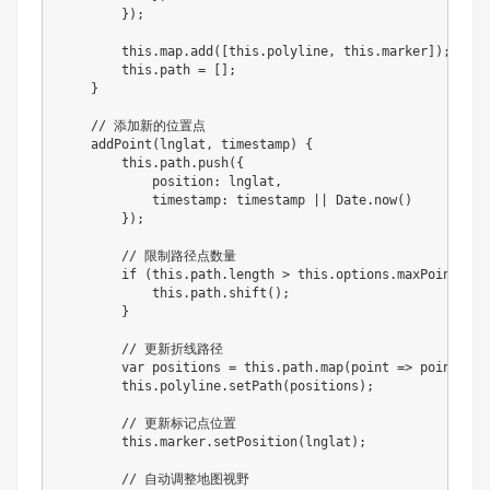
}
)
;
this
.
map
.
add
(
[
this
.
polyline
,
this
.
marker
]
)
;
this
.
path 
=
[
]
;
}
// 添加新的位置点
addPoint
(
lnglat
,
 timestamp
)
{
this
.
path
.
push
(
{
            position
:
 lnglat
,
            timestamp
:
 timestamp 
||
 Date
.
now
(
)
}
)
;
// 限制路径点数量
if
(
this
.
path
.
length 
>
this
.
options
.
maxPoints
)
{
this
.
path
.
shift
(
)
;
}
// 更新折线路径
var
 positions 
=
this
.
path
.
map
(
point
=>
 point
.
pos
this
.
polyline
.
setPath
(
positions
)
;
// 更新标记点位置
this
.
marker
.
setPosition
(
lnglat
)
;
// 自动调整地图视野