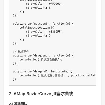
        strokeColor
:
'#FF0000'
,
        strokeWeight
:
8
}
)
;
}
)
;
polyline
.
on
(
'mouseout'
,
function
(
e
)
{
    polyline
.
setOptions
(
{
        strokeColor
:
'#3366FF'
,
        strokeWeight
:
5
}
)
;
}
)
;
// 拖拽事件
polyline
.
on
(
'dragging'
,
function
(
e
)
{
    console
.
log
(
'折线正在拖拽'
)
;
}
)
;
polyline
.
on
(
'dragend'
,
function
(
e
)
{
    console
.
log
(
'拖拽结束，新路径：'
,
 polyline
.
getPath
(
)
)
;
}
)
;
2. AMap.BezierCurve 贝塞尔曲线
2.1 基础用法