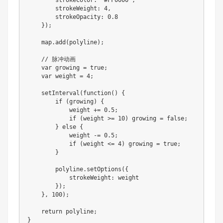
        strokeColor
:
'#FF0000'
,
        strokeWeight
:
4
,
        strokeOpacity
:
0.8
}
)
;
    map
.
add
(
polyline
)
;
// 脉冲动画
var
 growing 
=
true
;
var
 weight 
=
4
;
setInterval
(
function
(
)
{
if
(
growing
)
{
            weight 
+=
0.5
;
if
(
weight 
>=
10
)
 growing 
=
false
;
}
else
{
            weight 
-=
0.5
;
if
(
weight 
<=
4
)
 growing 
=
true
;
}
        polyline
.
setOptions
(
{
            strokeWeight
:
 weight

}
)
;
}
,
100
)
;
return
 polyline
;
}