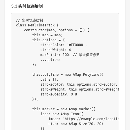
3.3 实时轨迹绘制
// 实时轨迹绘制
class
RealTimeTrack
{
constructor
(
map
,
 options 
=
{
}
)
{
this
.
map 
=
 map
;
this
.
options 
=
{
            strokeColor
:
'#FF0000'
,
            strokeWeight
:
4
,
            maxPoints
:
100
,
// 最大保留点数
...
options

}
;
this
.
polyline 
=
new
AMap
.
Polyline
(
{
            path
:
[
]
,
            strokeColor
:
this
.
options
.
strokeColor
,
            strokeWeight
:
this
.
options
.
strokeWeight
,
            strokeOpacity
:
0.8
}
)
;
this
.
marker 
=
new
AMap
.
Marker
(
{
            icon
:
new
AMap
.
Icon
(
{
                image
:
'https://example.com/location.png
                size
:
new
AMap
.
Size
(
20
,
20
)
}
)