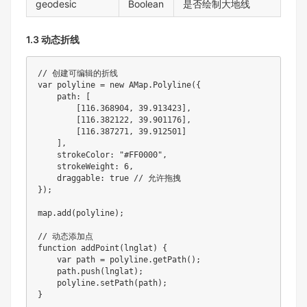
geodesic
Boolean
是否绘制大地线
1.3 动态折线
// 创建可编辑的折线
var
 polyline 
=
new
AMap
.
Polyline
(
{
    path
:
[
[
116.368904
,
39.913423
]
,
[
116.382122
,
39.901176
]
,
[
116.387271
,
39.912501
]
]
,
    strokeColor
:
"#FF0000"
,
    strokeWeight
:
6
,
    draggable
:
true
// 允许拖拽
}
)
;
map
.
add
(
polyline
)
;
// 动态添加点
function
addPoint
(
lnglat
)
{
var
 path 
=
 polyline
.
getPath
(
)
;
    path
.
push
(
lnglat
)
;
    polyline
.
setPath
(
path
)
;
}