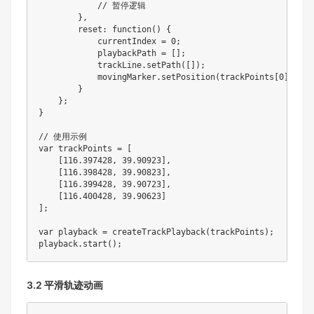
// 暂停逻辑
}
,
reset
:
function
(
)
{
            currentIndex 
=
0
;
            playbackPath 
=
[
]
;
            trackLine
.
setPath
(
[
]
)
;
            movingMarker
.
setPosition
(
trackPoints
[
0
]
)
;
}
}
;
}
// 使用示例
var
 trackPoints 
=
[
[
116.397428
,
39.90923
]
,
[
116.398428
,
39.90823
]
,
[
116.399428
,
39.90723
]
,
[
116.400428
,
39.90623
]
]
;
var
 playback 
=
createTrackPlayback
(
trackPoints
)
;
playback
.
start
(
)
;
3.2 平滑轨迹动画