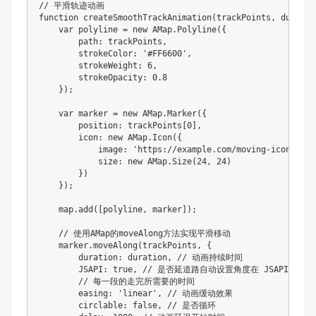
// 平滑轨迹动画
function
createSmoothTrackAnimation
(
trackPoints
,
 duratio
var
 polyline 
=
new
AMap
.
Polyline
(
{
        path
:
 trackPoints
,
        strokeColor
:
'#FF6600'
,
        strokeWeight
:
6
,
        strokeOpacity
:
0.8
}
)
;
var
 marker 
=
new
AMap
.
Marker
(
{
        position
:
 trackPoints
[
0
]
,
        icon
:
new
AMap
.
Icon
(
{
            image
:
'https://example.com/moving-icon.png'
            size
:
new
AMap
.
Size
(
24
,
24
)
}
)
}
)
;
    map
.
add
(
[
polyline
,
 marker
]
)
;
// 使用AMap的moveAlong方法实现平滑移动
    marker
.
moveAlong
(
trackPoints
,
{
        duration
:
 duration
,
// 动画持续时间
JSAPI
:
true
,
// 是否延道路自动设置角度在 JSAPI 中设
// 每一段的走完所需要的时间
        easing
:
'linear'
,
// 动画缓动效果
        circlable
:
false
,
// 是否循环