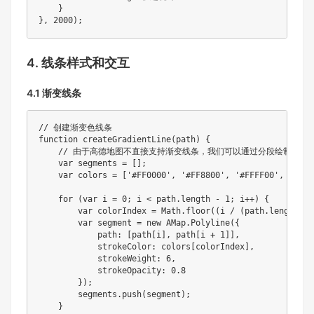
}
}
,
2000
)
;
4. 线条样式和交互
4.1 渐变线条
// 创建渐变色线条
function
createGradientLine
(
path
)
{
// 由于高德地图不直接支持渐变线条，我们可以通过分段绘制实现
var
 segments 
=
[
]
;
var
 colors 
=
[
'#FF0000'
,
'#FF8800'
,
'#FFFF00'
,
'#88F
for
(
var
 i 
=
0
;
 i 
<
 path
.
length 
-
1
;
 i
++
)
{
var
 colorIndex 
=
 Math
.
floor
(
(
i 
/
(
path
.
length 
-
var
 segment 
=
new
AMap
.
Polyline
(
{
            path
:
[
path
[
i
]
,
 path
[
i 
+
1
]
]
,
            strokeColor
:
 colors
[
colorIndex
]
,
            strokeWeight
:
6
,
            strokeOpacity
:
0.8
}
)
;
        segments
.
push
(
segment
)
;
}