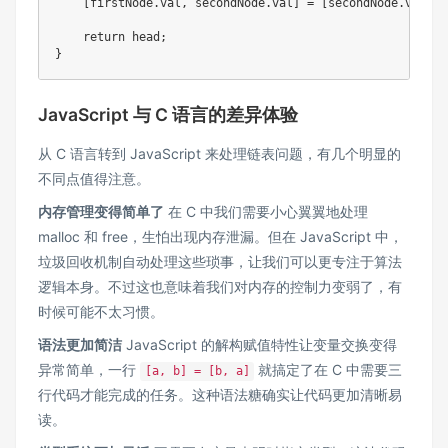
[
firstNode
.
val
,
 secondNode
.
val
]
=
[
secondNode
.
val
,
 f
return
 head
;
}
JavaScript 与 C 语言的差异体验
从 C 语言转到 JavaScript 来处理链表问题，有几个明显的
不同点值得注意。
内存管理变得简单了
在 C 中我们需要小心翼翼地处理
malloc 和 free，生怕出现内存泄漏。但在 JavaScript 中，
垃圾回收机制自动处理这些琐事，让我们可以更专注于算法
逻辑本身。不过这也意味着我们对内存的控制力变弱了，有
时候可能不太习惯。
语法更加简洁
JavaScript 的解构赋值特性让变量交换变得
异常简单，一行
就搞定了在 C 中需要三
[a, b] = [b, a]
行代码才能完成的任务。这种语法糖确实让代码更加清晰易
读。