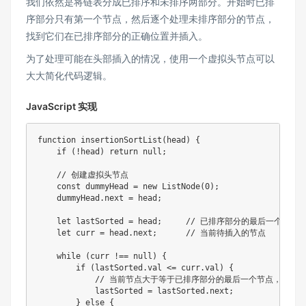
我们依然是将链表分成已排序和未排序两部分。开始时已排
序部分只有第一个节点，然后逐个处理未排序部分的节点，
找到它们在已排序部分的正确位置并插入。
为了处理可能在头部插入的情况，使用一个虚拟头节点可以
大大简化代码逻辑。
JavaScript 实现
function
insertionSortList
(
head
)
{
if
(
!
head
)
return
null
;
// 创建虚拟头节点
const
 dummyHead 
=
new
ListNode
(
0
)
;
    dummyHead
.
next 
=
 head
;
let
 lastSorted 
=
 head
;
// 已排序部分的最后一个节点
let
 curr 
=
 head
.
next
;
// 当前待插入的节点
while
(
curr 
!==
null
)
{
if
(
lastSorted
.
val 
<=
 curr
.
val
)
{
// 当前节点大于等于已排序部分的最后一个节点，位置
            lastSorted 
=
 lastSorted
.
next
;
}
else
{