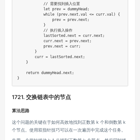
// 需要找到插入位置
let
 prev 
=
 dummyHead
;
while
(
prev
.
next
.
val 
<=
 curr
.
val
)
{
                prev 
=
 prev
.
next
;
}
// 执行插入操作
            lastSorted
.
next 
=
 curr
.
next
;
            curr
.
next 
=
 prev
.
next
;
            prev
.
next 
=
 curr
;
}
        curr 
=
 lastSorted
.
next
;
}
return
 dummyHead
.
next
;
}
1721. 交换链表中的节点
算法思路
这个问题的关键在于如何高效地找到正数第 k 个和倒数第 k
个节点。使用双指针技巧可以在一次遍历中完成这个任务。