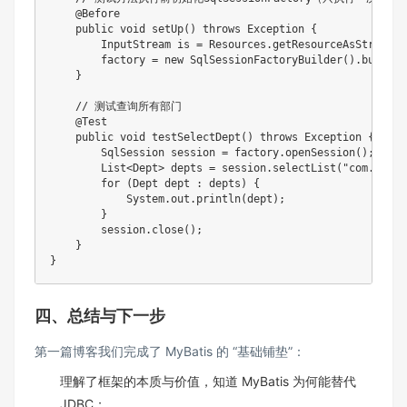
    @Before

    public void setUp() throws Exception {

        InputStream is = Resources.getResourceAsStream("
        factory = new SqlSessionFactoryBuilder().build(is
    }

    // 测试查询所有部门

    @Test

    public void testSelectDept() throws Exception {

        SqlSession session = factory.openSession();

        List<Dept> depts = session.selectList("com.jr.ma
        for (Dept dept : depts) {

            System.out.println(dept);

        }

        session.close();

    }

四、总结与下一步
第一篇博客我们完成了 MyBatis 的 “基础铺垫”：
理解了框架的本质与价值，知道 MyBatis 为何能替代
JDBC；