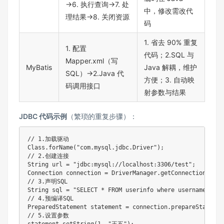
→6. 执行查询→7. 处
中，修改需改代
理结果→8. 关闭资源
码
1. 省去 90% 重复
1. 配置
代码；2.SQL 与
Mapper.xml（写
MyBatis
Java 解耦，维护
SQL）→2.Java 代
方便；3. 自动映
码调用接口
射参数与结果
JDBC 代码示例
（繁琐的重复步骤）：
// 1.加载驱动

Class.forName("com.mysql.jdbc.Driver");

// 2.创建连接

String url = "jdbc:mysql://localhost:3306/test";

Connection connection = DriverManager.getConnection(url,
// 3.声明SQL

String sql = "SELECT * FROM userinfo where username= ? ";
// 4.预编译SQL

PreparedStatement statement = connection.prepareStatement
// 5.设置参数
