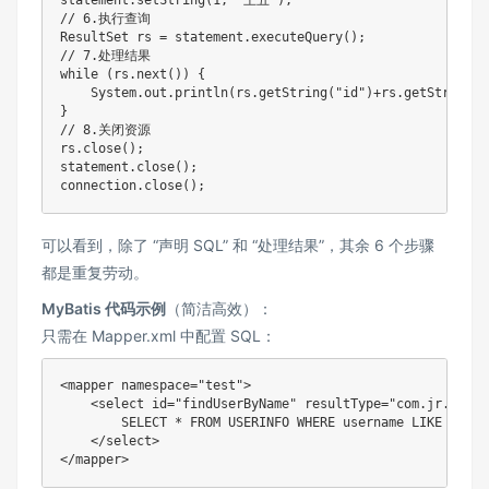
statement.setString(1, "王五");

// 6.执行查询

ResultSet rs = statement.executeQuery();

// 7.处理结果

while (rs.next()) {

    System.out.println(rs.getString("id")+rs.getString("
}

// 8.关闭资源

rs.close();

statement.close();

可以看到，除了 “声明 SQL” 和 “处理结果”，其余 6 个步骤
都是重复劳动。
MyBatis 代码示例
（简洁高效）：
只需在 Mapper.xml 中配置 SQL：
<mapper namespace="test"> 

    <select id="findUserByName" resultType="com.jr.pojo.U
        SELECT * FROM USERINFO WHERE username LIKE #{valu
    </select>
