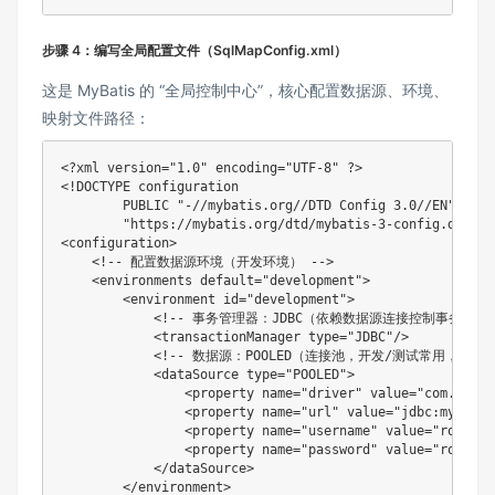
步骤 4：编写全局配置文件（SqlMapConfig.xml）
这是 MyBatis 的 “全局控制中心”，核心配置数据源、环境、
映射文件路径：
<?xml version="1.0" encoding="UTF-8" ?>

<!DOCTYPE configuration

        PUBLIC "-//mybatis.org//DTD Config 3.0//EN"

        "https://mybatis.org/dtd/mybatis-3-config.dtd">

<configuration>

    <!-- 配置数据源环境（开发环境） -->

    <environments default="development">

        <environment id="development">

            <!-- 事务管理器：JDBC（依赖数据源连接控制事务） --
            <transactionManager type="JDBC"/>

            <!-- 数据源：POOLED（连接池，开发/测试常用，提升性
            <dataSource type="POOLED">

                <property name="driver" value="com.mysq
                <property name="url" value="jdbc:mysq
                <property name="username" value="root
                <property name="password" value="root"
            </dataSource>

        </environment>
