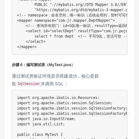
        PUBLIC "-//mybatis.org//DTD Mapper 3.0//EN"

        "https://mybatis.org/dtd/mybatis-3-mapper.dtd">

<!-- namespace：命名空间，唯一标识（后续会用到，暂时可写包路径） 
<mapper namespace="com.jr.mapper.DeptMapper">

    <!-- 查询所有部门：id=SQL唯一标识，resultType=返回结果的
    <select id="selectDept" resultType="com.jr.pojo.Dept"
        select * from dept  <!-- 手写SQL，灵活可控 -->

    </select>

步骤 6：编写测试类（MyTest.java）
通过测试类验证环境是否搭建成功，核心是获
取
并调用 SQL：
SqlSession
import org.apache.ibatis.io.Resources;

import org.apache.ibatis.session.SqlSession;

import org.apache.ibatis.session.SqlSessionFactory;

import org.apache.ibatis.session.SqlSessionFactoryBuilder
import java.io.InputStream;

import java.util.List;

public class MyTest {
