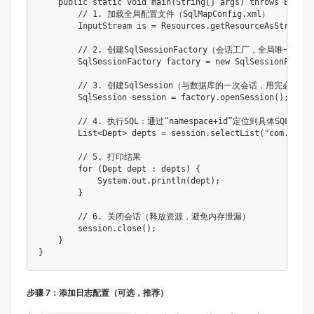
    public static void main(String[] args) throws Excepti
        // 1. 加载全局配置文件（SqlMapConfig.xml）

        InputStream is = Resources.getResourceAsStream("
        // 2. 创建SqlSessionFactory（会话工厂，全局唯一）

        SqlSessionFactory factory = new SqlSessionFactor
        // 3. 创建SqlSession（与数据库的一次会话，用完必须关闭
        SqlSession session = factory.openSession();

        // 4. 执行SQL：通过“namespace+id”定位到具体SQL

        List<Dept> depts = session.selectList("com.jr.ma
        // 5. 打印结果

        for (Dept dept : depts) {

            System.out.println(dept);

        }

        // 6. 关闭会话（释放资源，避免内存泄漏）

        session.close();

    }

步骤 7：添加日志配置（可选，推荐）