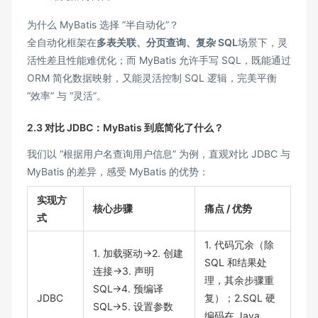
为什么 MyBatis 选择 “半自动化”？
全自动化框架在
多表关联、分页查询、复杂 SQL
场景下，灵
活性差且性能难优化；而 MyBatis 允许手写 SQL，既能通过
ORM 简化数据映射，又能灵活控制 SQL 逻辑，完美平衡
“效率” 与 “灵活”。
2.3 对比 JDBC：MyBatis 到底简化了什么？
我们以 “根据用户名查询用户信息” 为例，直观对比 JDBC 与
MyBatis 的差异，感受 MyBatis 的优势：
实现方
核心步骤
痛点 / 优势
式
1. 代码冗余（除
1. 加载驱动→2. 创建
SQL 和结果处
连接→3. 声明
理，其余步骤重
SQL→4. 预编译
JDBC
复）；2.SQL 硬
SQL→5. 设置参数
编码在 Java