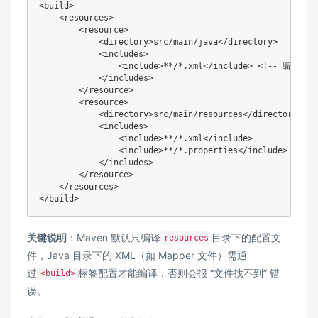
<build>

    <resources>

        <resource>

            <directory>src/main/java</directory>

            <includes>

                <include>**/*.xml</include> <!-- 编译J
            </includes>

        </resource>

        <resource>

            <directory>src/main/resources</directory>

            <includes>

                <include>**/*.xml</include>

                <include>**/*.properties</include>

            </includes>

        </resource>

    </resources>

关键说明
：Maven 默认只编译
目录下的配置文
resources
件，Java 目录下的 XML（如 Mapper 文件）需通
过
标签配置才能编译，否则会报 “文件找不到” 错
<build>
误。