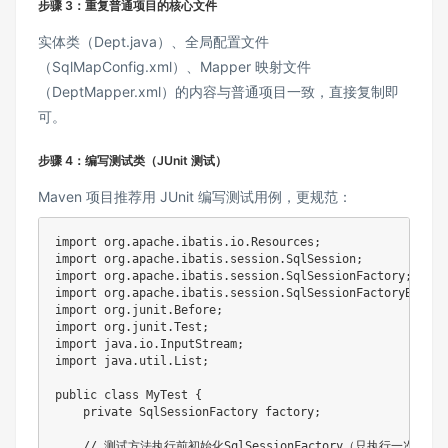
步骤 3：重复普通项目的核心文件
实体类（Dept.java）、全局配置文件
（SqlMapConfig.xml）、Mapper 映射文件
（DeptMapper.xml）的内容与普通项目一致，直接复制即
可。
步骤 4：编写测试类（JUnit 测试）
Maven 项目推荐用 JUnit 编写测试用例，更规范：
import org.apache.ibatis.io.Resources;

import org.apache.ibatis.session.SqlSession;

import org.apache.ibatis.session.SqlSessionFactory;

import org.apache.ibatis.session.SqlSessionFactoryBuilder
import org.junit.Before;

import org.junit.Test;

import java.io.InputStream;

import java.util.List;

public class MyTest {

    private SqlSessionFactory factory;

    // 测试方法执行前初始化SqlSessionFactory（只执行一次）
