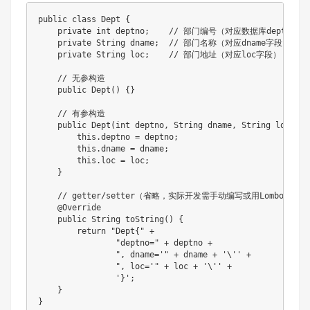
public class Dept {

    private int deptno;    // 部门编号（对应数据库dept表的d
    private String dname;  // 部门名称（对应dname字段）

    private String loc;    // 部门地址（对应loc字段）

    // 无参构造

    public Dept() {}

    // 有参构造

    public Dept(int deptno, String dname, String loc) {

        this.deptno = deptno;

        this.dname = dname;

        this.loc = loc;

    }

    // getter/setter（省略，实际开发需手动编写或用Lombok简化）
    @Override

    public String toString() {

        return "Dept{" +

                "deptno=" + deptno +

                ", dname='" + dname + '\'' +

                ", loc='" + loc + '\'' +

                '}';

    }
