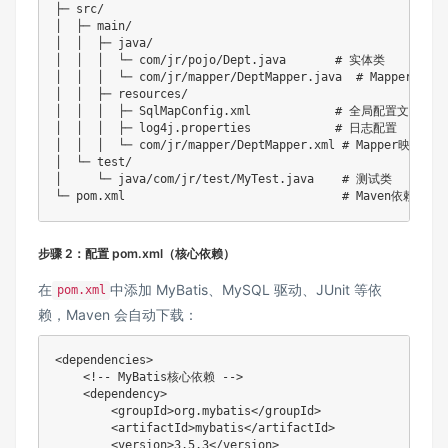
├─ src/

│  ├─ main/

│  │  ├─ java/

│  │  │  └─ com/jr/pojo/Dept.java       # 实体类

│  │  │  └─ com/jr/mapper/DeptMapper.java  # Mappe
│  │  ├─ resources/

│  │  │  ├─ SqlMapConfig.xml            # 全局配置文件

│  │  │  ├─ log4j.properties            # 日志配置

│  │  │  └─ com/jr/mapper/DeptMapper.xml # Mapper映射文件

│  └─ test/

│     └─ java/com/jr/test/MyTest.java    # 测试类

步骤 2：配置 pom.xml（核心依赖）
在
中添加 MyBatis、MySQL 驱动、JUnit 等依
pom.xml
赖，Maven 会自动下载：
<dependencies>

    <!-- MyBatis核心依赖 -->

    <dependency>

        <groupId>org.mybatis</groupId>

        <artifactId>mybatis</artifactId>

        <version>3.5.3</version>
