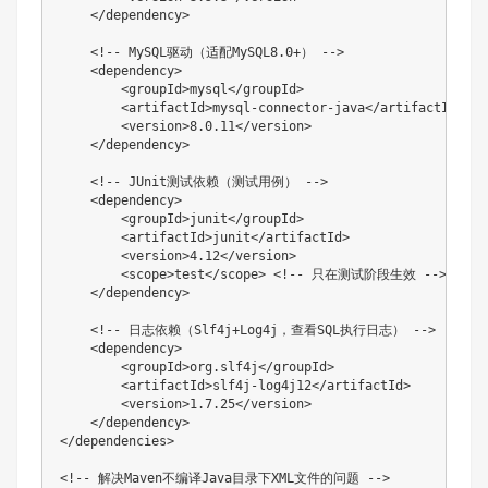
    </dependency>

    <!-- MySQL驱动（适配MySQL8.0+） -->

    <dependency>

        <groupId>mysql</groupId>

        <artifactId>mysql-connector-java</artifactId>

        <version>8.0.11</version>

    </dependency>

    <!-- JUnit测试依赖（测试用例） -->

    <dependency>

        <groupId>junit</groupId>

        <artifactId>junit</artifactId>

        <version>4.12</version>

        <scope>test</scope> <!-- 只在测试阶段生效 -->

    </dependency>

    <!-- 日志依赖（Slf4j+Log4j，查看SQL执行日志） -->

    <dependency>

        <groupId>org.slf4j</groupId>

        <artifactId>slf4j-log4j12</artifactId>

        <version>1.7.25</version>

    </dependency>

</dependencies>

<!-- 解决Maven不编译Java目录下XML文件的问题 -->
