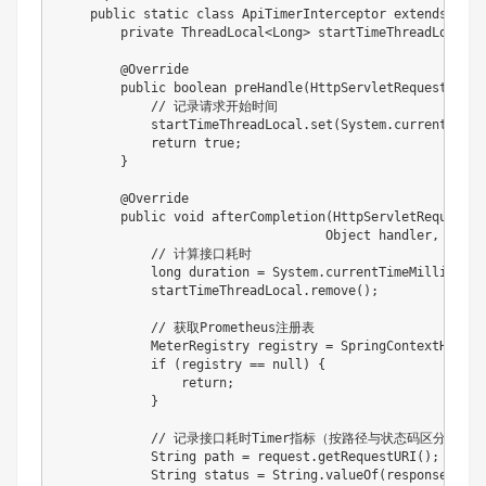
public
static
class
ApiTimerInterceptor
extends
Hand
private
ThreadLocal
<
Long
>
 startTimeThreadLocal 
=
@Override
public
boolean
preHandle
(
HttpServletRequest
 requ
// 记录请求开始时间
            startTimeThreadLocal
.
set
(
System
.
currentTimeM
return
true
;
}
@Override
public
void
afterCompletion
(
HttpServletRequest
 r
Object
 handler
,
Excep
// 计算接口耗时
long
 duration 
=
System
.
currentTimeMillis
(
)
-
            startTimeThreadLocal
.
remove
(
)
;
// 获取Prometheus注册表
MeterRegistry
 registry 
=
SpringContextHolder
if
(
registry 
==
null
)
{
return
;
}
// 记录接口耗时Timer指标（按路径与状态码区分）
String
 path 
=
 request
.
getRequestURI
(
)
;
String
 status 
=
String
.
valueOf
(
response
.
getS