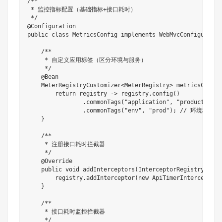
/**

 * 监控指标配置（基础指标+接口耗时）

 */
@Configuration
public
class
MetricsConfig
implements
WebMvcConfigurer
{
/**

     * 自定义应用标签（区分环境与服务）

     */
@Bean
MeterRegistryCustomizer
<
MeterRegistry
>
metricsCommon
return
 registry 
->
 registry
.
config
(
)
.
commonTags
(
"application"
,
"product-serv
.
commonTags
(
"env"
,
"prod"
)
;
// 环境标识
}
/**

     * 注册接口耗时拦截器

     */
@Override
public
void
addInterceptors
(
InterceptorRegistry
 regi
        registry
.
addInterceptor
(
new
ApiTimerInterceptor
(
}
/**

     * 接口耗时监控拦截器

     */