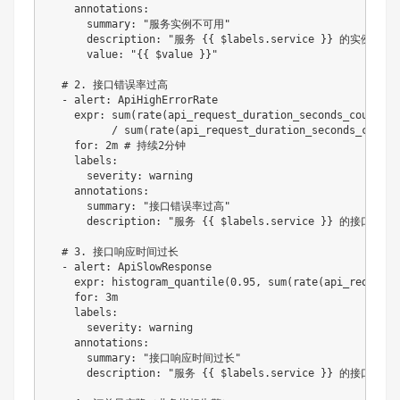
annotations
:
summary
:
"服务实例不可用"
description
:
"服务 {
{ $labels.service }} 的实例 {
{ 
value
:
"{
{ $value }}"
# 2. 接口错误率过高
-
alert
:
 ApiHighErrorRate

expr
:
 sum(rate(api_request_duration_seconds_count
{
st
          / sum(rate(api_request_duration_seconds_count
[
for
:
 2m 
# 持续2分钟
labels
:
severity
:
 warning

annotations
:
summary
:
"接口错误率过高"
description
:
"服务 {
{ $labels.service }} 的接口错
# 3. 接口响应时间过长
-
alert
:
 ApiSlowResponse

expr
:
 histogram_quantile(0.95
,
 sum(rate(api_request_
for
:
 3m

labels
:
severity
:
 warning

annotations
:
summary
:
"接口响应时间过长"
description
:
"服务 {
{ $labels.service }} 的接口 {
{ 