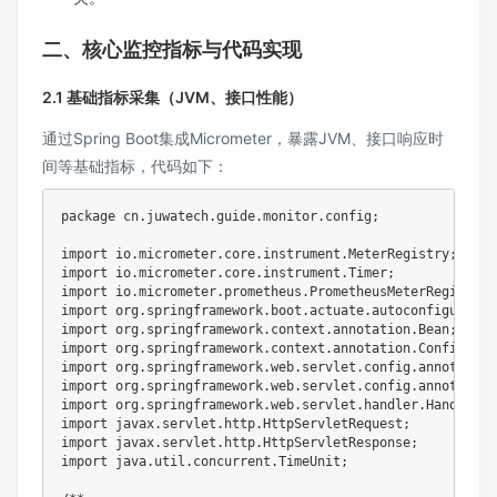
二、核心监控指标与代码实现
2.1 基础指标采集（JVM、接口性能）
通过Spring Boot集成Micrometer，暴露JVM、接口响应时
间等基础指标，代码如下：
package
cn
.
juwatech
.
guide
.
monitor
.
config
;
import
io
.
micrometer
.
core
.
instrument
.
MeterRegistry
;
import
io
.
micrometer
.
core
.
instrument
.
Timer
;
import
io
.
micrometer
.
prometheus
.
PrometheusMeterRegistry
;
import
org
.
springframework
.
boot
.
actuate
.
autoconfigure
.
me
import
org
.
springframework
.
context
.
annotation
.
Bean
;
import
org
.
springframework
.
context
.
annotation
.
Configurat
import
org
.
springframework
.
web
.
servlet
.
config
.
annotation
import
org
.
springframework
.
web
.
servlet
.
config
.
annotation
import
org
.
springframework
.
web
.
servlet
.
handler
.
HandlerIn
import
javax
.
servlet
.
http
.
HttpServletRequest
;
import
javax
.
servlet
.
http
.
HttpServletResponse
;
import
java
.
util
.
concurrent
.
TimeUnit
;