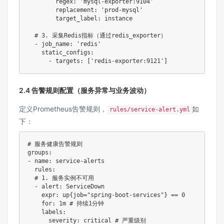
regex
:
'mysql-exporter:9104'
replacement
:
'prod-mysql'
target_label
:
 instance

# 3. 采集Redis指标（通过redis_exporter）
-
job_name
:
'redis'
static_configs
:
-
targets
:
[
'redis-exporter:9121'
]
2.4 告警规则配置（服务异常与业务波动）
定义Prometheus告警规则，
如
rules/service-alert.yml
下：
# 服务健康告警规则
groups
:
-
name
:
 service
-
alerts

rules
:
# 1. 服务实例不可用
-
alert
:
 ServiceDown

expr
:
 up
{
job="spring
-
boot
-
services"
}
 == 0

for
:
 1m 
# 持续1分钟
labels
:
severity
:
 critical 
# 严重级别