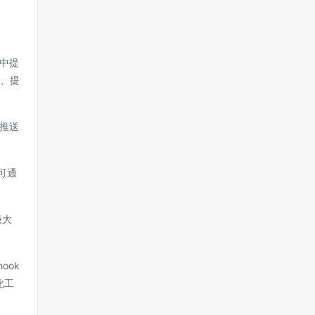
 中提
名、提
推送
（可通
极大
ook
化工