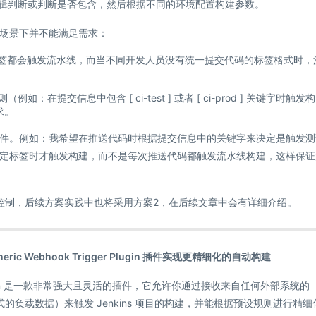
辑判断或判断是否包含，然后根据不同的环境配置构建参数。
场景下并不能满足需求：
签都会触发流水线，而当不同开发人员没有统一提交代码的标签格式时，
提交信息中包含 [ ci-test ] 或者 [ ci-prod ] 关键字时触发构
求。
件。例如：我希望在推送代码时根据提交信息中的关键字来决定是触发测
定标签时才触发构建，而不是每次推送代码都触发流水线构建，这样保证
控制，后续方案实践中也将采用方案2，在后续文章中会有详细介绍。
eneric Webhook Trigger Plugin 插件实现更精细化的自动构建
igger Plugin 是一款非常强大且灵活的插件，它允许你通过接收来自任何外部系统的
ML 格式的负载数据）来触发 Jenkins 项目的构建，并能根据预设规则进行精