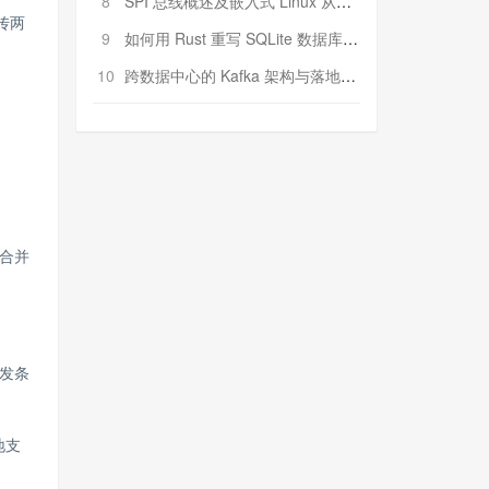
8
SPI 总线概述及嵌入式 Linux 从属 SPI 设备驱动程序开发（第二部分，实践）
回传两
9
如何用 Rust 重写 SQLite 数据库（二）:是否有市场空间？
10
跨数据中心的 Kafka 架构与落地实战
或合并
发条
地支