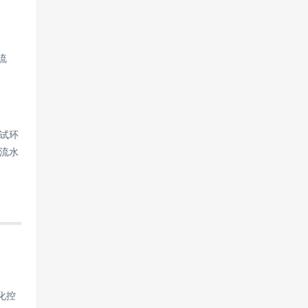
流
试环
流水
细化控