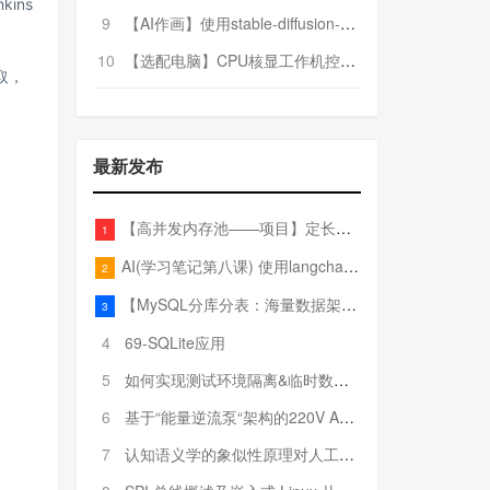
ins
9
【AI作画】使用stable-diffusion-webui搭建AI作画平台
10
【选配电脑】CPU核显工作机控制预算5000
取，
最新发布
【高并发内存池——项目】定长内存池——开胃小菜
1
AI(学习笔记第八课) 使用langchain的embedding models
2
【MySQL分库分表：海量数据架构的终极解决方案】
3
4
69-SQLite应用
5
如何实现测试环境隔离&临时数据库（pytest+SQLite）
6
基于“能量逆流泵“架构的220V AC至20V DC 300W高效电源设计
7
认知语义学的象似性原理对人工智能自然语言处理深层语义分析的影响与启示