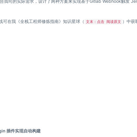
实际需求，设计了两种方案来实现基于Gitlab Webhook触发 Jenk
e 流水线可在我《全栈工程师修炼指南》知识星球（
）中获
文末：点击 阅读原文
plugin 插件实现自动构建