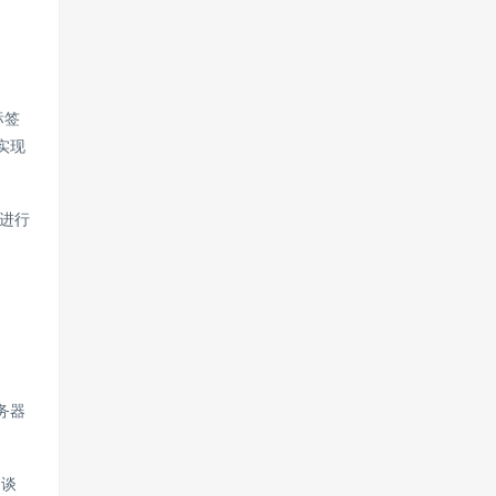
标签
实现
进行
。
服务器
常谈