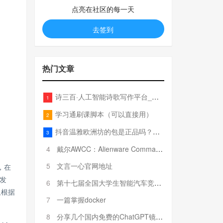
点亮在社区的每一天
去签到
热门文章
诗三百·人工智能诗歌写作平台_在线作诗机_藏头诗生成器_电脑对联_姓名作诗
1
学习通刷课脚本（可以直接用）
2
抖音温雅欧洲坊的包是正品吗？温雅卖的包为啥那么便宜？
3
4
戴尔AWCC：Alienware Command Center 故障排除方法，里面附有超全详解呦，快来快来，欢迎观看~
5
文言一心官网地址
，在
发
6
第十七届全国大学生智能汽车竞赛全国总决赛参赛队伍奖项公告
且根据
7
一篇掌握docker
8
分享几个国内免费的ChatGPT镜像网址(亲测有效-4月25日更新)