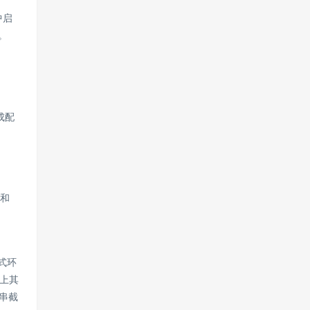
中启
。
集成配
需和
式环
上其
串截