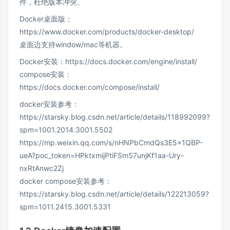
件，杜绝版本冲突。
Docker桌面版：
https://www.docker.com/products/docker-desktop/
桌面边支持window/mac等机器。
Docker安装：https://docs.docker.com/engine/install/
compose安装：
https://docs.docker.com/compose/install/
docker安装参考：
https://starsky.blog.csdn.net/article/details/118992099?
spm=1001.2014.3001.5502
https://mp.weixin.qq.com/s/nHNPbCmdQs3E5x1QBP-
ueA?poc_token=HPktxmijPtiFSmS7unjKf1aa-Ury-
nxRtAnwc2Zj
docker compose安装参考：
https://starsky.blog.csdn.net/article/details/122213059?
spm=1011.2415.3001.5331