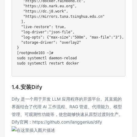
"https://docker.rainbond.cc"
,

"https://do.nark.eu.org"
,

"https://dc.j8.work"
,

"https://mirrors.tuna.tsinghua.edu.cn"
]
,

"live-restore"
:
 true,

"log-driver"
:
"json-file"
,

"log-opts"
:
{
"max-size"
:
"500m"
, 
"max-file"
:
"3"
}
,

"storage-driver"
:
"overlay2"
}
[
root@node103 ~
]
# 
sudo
sudo
 systemctl restart docker

1.4.安装Dify
Dify 是一个用于开发 LLM 应用程序的开源平台。其直观的
界面结合了代理 AI 工作流程、RAG 管道、代理能力、模型
管理、可观测性功能等，使您能够快速从原型过渡到生产。
Dify官网：https://github.com/langgenius/dify