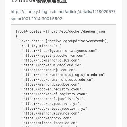
1.2.Docker镜像加速配置
https://starsky.blog.csdn.net/article/details/121802957?
spm=1001.2014.3001.5502
[
root@node103 ~
]
# cat /etc/docker/daemon.json 
{
"exec-opts"
:
[
"native.cgroupdriver=systemd"
]
,

"registry-mirrors"
:
[
"https://tnocr1gv.mirror.aliyuncs.com"
,

"https://registry.docker-cn.com"
,

"http://hub-mirror.c.163.com"
,

"https://docker.m.daocloud.io"
,

"https://docker.nju.edu.cn"
,

"https://docker.mirrors.sjtug.sjtu.edu.cn"
,

"https://docker.mirrors.ustc.edu.cn"
,

"https://mirror.baidubce.com"
,

"https://docker.registry.cyou"
,

"https://docker-cf.registry.cyou"
,

"https://dockercf.jsdelivr.fyi"
,

"https://docker.jsdelivr.fyi"
,

"https://dockertest.jsdelivr.fyi"
,

"https://mirror.aliyuncs.com"
,

"https://dockerproxy.com"
,

"https://mirror.iscas.ac.cn"
,
