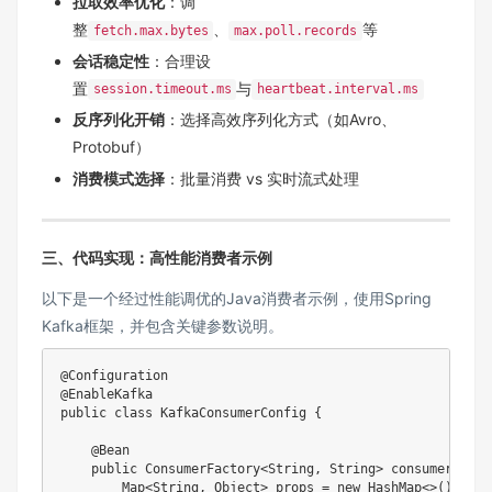
拉取效率优化
：调
整
、
等
fetch.max.bytes
max.poll.records
会话稳定性
：合理设
置
与
session.timeout.ms
heartbeat.interval.ms
反序列化开销
：选择高效序列化方式（如Avro、
Protobuf）
消费模式选择
：批量消费 vs 实时流式处理
三、代码实现：高性能消费者示例
以下是一个经过性能调优的Java消费者示例，使用Spring
Kafka框架，并包含关键参数说明。
@Configuration
@EnableKafka
public
class
KafkaConsumerConfig
{
@Bean
public
ConsumerFactory
<
String
,
String
>
consumerFacto
Map
<
String
,
Object
>
 props 
=
new
HashMap
<
>
(
)
;