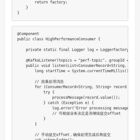
return
 factory
;
}
}
@Component
public
class
HighPerformanceConsumer
{
private
static
final
Logger
 log 
=
LoggerFactory
.
getL
@KafkaListener
(
topics 
=
"perf-topic"
,
 groupId 
=
"per
public
void
listen
(
List
<
ConsumerRecord
<
String
,
Strin
long
 startTime 
=
System
.
currentTimeMillis
(
)
;
// 批量处理消息
for
(
ConsumerRecord
<
String
,
String
>
record
:
 rec
try
{
processMessage
(
record
.
value
(
)
)
;
}
catch
(
Exception
 e
)
{
                log
.
error
(
"Error processing message at o
// 可根据业务决定是否继续提交offset
}
}
// 手动提交offset，确保处理完成后再提交