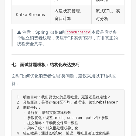
内建状态管理、
流式ETL、实
Kafka Streams
窗口计算
时分析
⚠️ 注意：Spring Kafka的
本质是启动多
concurrency
个独立消费者线程，仍属于“多实例”模型，而非真正的
线程安全共享。
七、面试答题模板：结构化表达技巧
面对“如何优化消费者性能”类问题，建议采用以下结构回
答：
1. 明确目标：我们要优化的是吞吐量、延迟还是稳定性？

2. 分析瓶颈：是否存在分区不均、处理慢、频繁rebalance？

3. 调优手段：

   - 并行度：增加实例或线程数

   - 参数优化：调整fetch、session、poll相关参数

   - 提交策略：手动提交保障一致性

   - 架构升级：引入批处理或异步化
