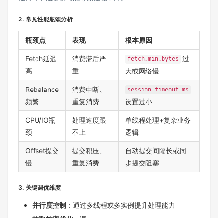
2. 常见性能瓶颈分析
瓶颈点
表现
根本原因
Fetch延迟
消费滞后严
过
fetch.min.bytes
高
重
大或网络慢
Rebalance
消费中断、
session.timeout.ms
频繁
重复消费
设置过小
CPU/IO瓶
处理速度跟
单线程处理+复杂业务
颈
不上
逻辑
Offset提交
提交积压、
自动提交间隔长或同
慢
重复消费
步提交阻塞
3. 关键调优维度
并行度控制
：通过多线程或多实例提升处理能力