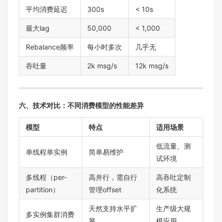
平均消费延迟
300s
< 10s
最大lag
50,000
< 1,000
Rebalance频率
每小时多次
几乎无
吞吐量
2k msg/s
12k msg/s
六、技术对比：不同消费模型的性能差异
模型
特点
适用场景
低流量、测
单线程单实例
简单易维护
试环境
多线程（per-
高并行，需自行
高吞吐定制
partition）
管理offset
化系统
天然支持水平扩
生产级大规
多实例集群消费
展
模应用