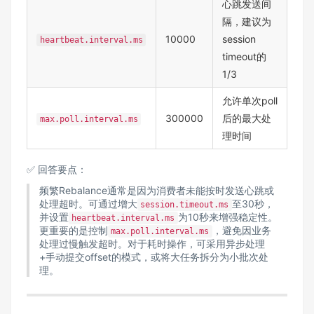
心跳发送间
隔，建议为
10000
session
heartbeat.interval.ms
timeout的
1/3
允许单次poll
300000
后的最大处
max.poll.interval.ms
理时间
✅ 回答要点：
频繁Rebalance通常是因为消费者未能按时发送心跳或
处理超时。可通过增大
至30秒，
session.timeout.ms
并设置
为10秒来增强稳定性。
heartbeat.interval.ms
更重要的是控制
，避免因业务
max.poll.interval.ms
处理过慢触发超时。对于耗时操作，可采用异步处理
+手动提交offset的模式，或将大任务拆分为小批次处
理。