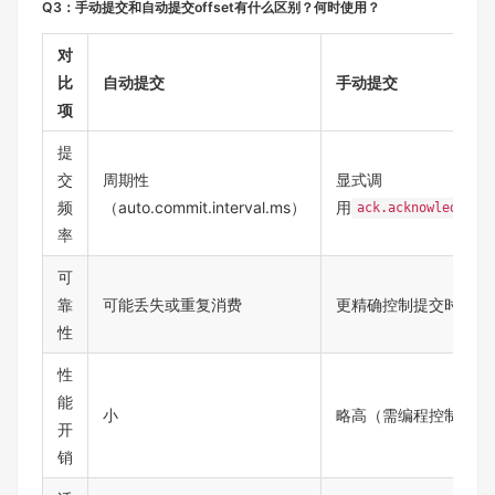
Q3：手动提交和自动提交offset有什么区别？何时使用？
对
比
自动提交
手动提交
项
提
交
周期性
显式调
频
（auto.commit.interval.ms）
用
ack.acknowledge()
率
可
靠
可能丢失或重复消费
更精确控制提交时机
性
性
能
小
略高（需编程控制）
开
销