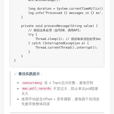
        ack
.
acknowledge
(
)
;
long
 duration 
=
System
.
currentTimeMillis
(
)
-
 sta
        log
.
info
(
"Processed {} messages in {} ms"
,
 recor
}
private
void
processMessage
(
String
 value
)
{
// 模拟业务处理（如写DB、调用API）
try
{
Thread
.
sleep
(
1
)
;
// 假设每条消息处理1ms
}
catch
(
InterruptedException
 e
)
{
Thread
.
currentThread
(
)
.
interrupt
(
)
;
}
}
}
✅
最佳实践提示
：
应 ≤ Topic总分区数，避免空转
concurrency
不宜过大，防止单次poll阻塞
max.poll.records
太久
使用手动提交offset + 异常捕获，避免因个别消息
失败导致整体回滚