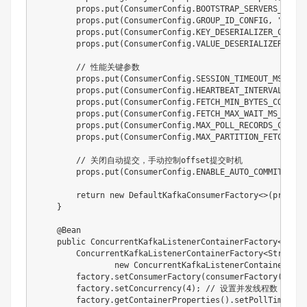
        props
.
put
(
ConsumerConfig
.
BOOTSTRAP_SERVERS_CONFI
        props
.
put
(
ConsumerConfig
.
GROUP_ID_CONFIG
,
"perfo
        props
.
put
(
ConsumerConfig
.
KEY_DESERIALIZER_CLASS_
        props
.
put
(
ConsumerConfig
.
VALUE_DESERIALIZER_CLAS
// 性能关键参数
        props
.
put
(
ConsumerConfig
.
SESSION_TIMEOUT_MS_CONF
        props
.
put
(
ConsumerConfig
.
HEARTBEAT_INTERVAL_MS_C
        props
.
put
(
ConsumerConfig
.
FETCH_MIN_BYTES_CONFIG
,
        props
.
put
(
ConsumerConfig
.
FETCH_MAX_WAIT_MS_CONFI
        props
.
put
(
ConsumerConfig
.
MAX_POLL_RECORDS_CONFIG
        props
.
put
(
ConsumerConfig
.
MAX_PARTITION_FETCH_BYT
// 关闭自动提交，手动控制offset提交时机
        props
.
put
(
ConsumerConfig
.
ENABLE_AUTO_COMMIT_CONF
return
new
DefaultKafkaConsumerFactory
<
>
(
props
)
;
}
@Bean
public
ConcurrentKafkaListenerContainerFactory
<
Strin
ConcurrentKafkaListenerContainerFactory
<
String
,
new
ConcurrentKafkaListenerContainerFact
        factory
.
setConsumerFactory
(
consumerFactory
(
)
)
;
        factory
.
setConcurrency
(
4
)
;
// 设置并发线程数，匹配
        factory
.
getContainerProperties
(
)
.
setPollTimeout
(