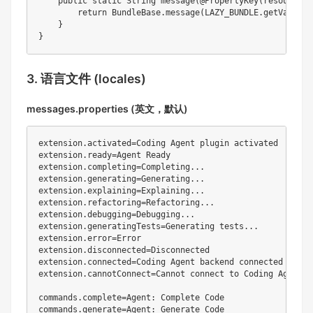
public
static
String
message
(
@PropertyKey
(
resourceBu
return
BundleBase
.
message
(
LAZY_BUNDLE
.
getValue
(
)
}
}
3. 语言文件 (locales)
messages.properties (英文，默认)
extension.activated=Coding Agent plugin activated

extension.ready=Agent Ready

extension.completing=Completing...

extension.generating=Generating...

extension.explaining=Explaining...

extension.refactoring=Refactoring...

extension.debugging=Debugging...

extension.generatingTests=Generating tests...

extension.error=Error

extension.disconnected=Disconnected

extension.connected=Coding Agent backend connected

extension.cannotConnect=Cannot connect to Coding Agent b
commands.complete=Agent: Complete Code

commands.generate=Agent: Generate Code
