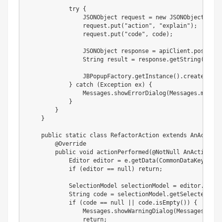
try
{
JSONObject
 request 
=
new
JSONObject
(
)
;
                request
.
put
(
"action"
,
"explain"
)
;
                request
.
put
(
"code"
,
 code
)
;
JSONObject
 response 
=
 apiClient
.
post
(
"/c
String
 result 
=
 response
.
getString
(
"resu
JBPopupFactory
.
getInstance
(
)
.
createMessa
}
catch
(
Exception
 ex
)
{
Messages
.
showErrorDialog
(
Messages
.
messag
}
}
}
public
static
class
RefactorAction
extends
AnAction
@Override
public
void
actionPerformed
(
@NotNull
AnActionEve
Editor
 editor 
=
 e
.
getData
(
CommonDataKeys
.
EDI
if
(
editor 
==
null
)
return
;
SelectionModel
 selectionModel 
=
 editor
.
getSe
String
 code 
=
 selectionModel
.
getSelectedText
if
(
code 
==
null
||
 code
.
isEmpty
(
)
)
{
Messages
.
showWarningDialog
(
Messages
.
mess
return
;