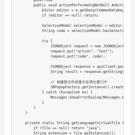
@Override
public
void
actionPerformed
(
@NotNull
AnActionEve
Editor
 editor 
=
 e
.
getData
(
CommonDataKeys
.
EDI
if
(
editor 
==
null
)
return
;
SelectionModel
 selectionModel 
=
 editor
.
getSe
String
 code 
=
 selectionModel
.
hasSelection
(
)
try
{
JSONObject
 request 
=
new
JSONObject
(
)
;
                request
.
put
(
"action"
,
"test"
)
;
                request
.
put
(
"code"
,
 code
)
;
JSONObject
 response 
=
 apiClient
.
post
(
"/c
String
 result 
=
 response
.
getString
(
"resu
// 创建新文件或显示在弹出窗口中
JBPopupFactory
.
getInstance
(
)
.
createMessa
}
catch
(
Exception
 ex
)
{
Messages
.
showErrorDialog
(
Messages
.
messag
}
}
}
private
static
String
getLanguage
(
VirtualFile
 file
)
if
(
file 
==
null
)
return
"java"
;
String
 extension 
=
 file
.
getExtension
(
)
;