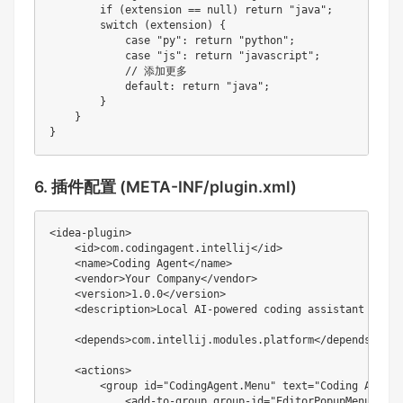
if
(
extension 
==
null
)
return
"java"
;
switch
(
extension
)
{
case
"py"
:
return
"python"
;
case
"js"
:
return
"javascript"
;
// 添加更多
default
:
return
"java"
;
}
}
}
6. 插件配置 (META-INF/plugin.xml)
<
idea-plugin
>
<
id
>
com.codingagent.intellij
</
id
>
<
name
>
Coding Agent
</
name
>
<
vendor
>
Your Company
</
vendor
>
<
version
>
1.0.0
</
version
>
<
description
>
Local AI-powered coding assistant with 
<
depends
>
com.intellij.modules.platform
</
depends
>
<
actions
>
<
group
id
=
"
CodingAgent.Menu
"
text
=
"
Coding Agent
"
<
add-to-group
group-id
=
"
EditorPopupMenu
"
anc