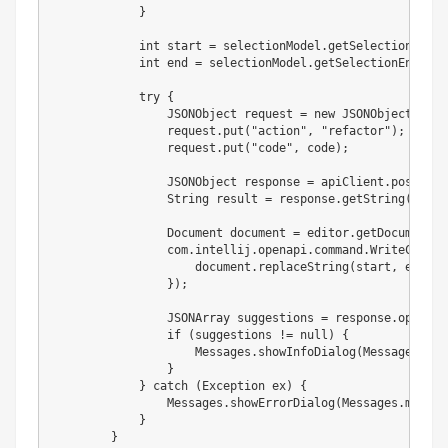
}
int
 start 
=
 selectionModel
.
getSelectionStart
int
 end 
=
 selectionModel
.
getSelectionEnd
(
)
;
try
{
JSONObject
 request 
=
new
JSONObject
(
)
;
                request
.
put
(
"action"
,
"refactor"
)
;
                request
.
put
(
"code"
,
 code
)
;
JSONObject
 response 
=
 apiClient
.
post
(
"/c
String
 result 
=
 response
.
getString
(
"resu
Document
 document 
=
 editor
.
getDocument
(
)
com
.
intellij
.
openapi
.
command
.
WriteComman
                    document
.
replaceString
(
start
,
 end
,
 r
}
)
;
JSONArray
 suggestions 
=
 response
.
optJSON
if
(
suggestions 
!=
null
)
{
Messages
.
showInfoDialog
(
Messages
.
mes
}
}
catch
(
Exception
 ex
)
{
Messages
.
showErrorDialog
(
Messages
.
messag
}
}