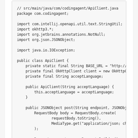
// src/main/java/com/codingagent/ApiClient.java
package
com
.
codingagent
;
import
com
.
intellij
.
openapi
.
util
.
text
.
StringUtil
;
import
okhttp3
.
*
;
import
org
.
jetbrains
.
annotations
.
NotNull
;
import
org
.
json
.
JSONObject
;
import
java
.
io
.
IOException
;
public
class
ApiClient
{
private
static
final
String
 BASE_URL 
=
"http://local
private
final
OkHttpClient
 client 
=
new
OkHttpClient
private
final
String
 acceptLanguage
;
public
ApiClient
(
String
 acceptLanguage
)
{
this
.
acceptLanguage 
=
 acceptLanguage
;
}
public
JSONObject
post
(
String
 endpoint
,
JSONObject
 r
RequestBody
 body 
=
RequestBody
.
create
(
                requestBody
.
toString
(
)
,
MediaType
.
get
(
"application/json; charset
)
;