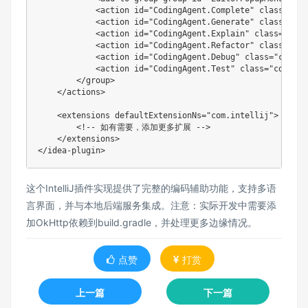
<
action
id
=
"
CodingAgent.Complete
"
class
=
"
com
<
action
id
=
"
CodingAgent.Generate
"
class
=
"
com
<
action
id
=
"
CodingAgent.Explain
"
class
=
"
com.
<
action
id
=
"
CodingAgent.Refactor
"
class
=
"
com
<
action
id
=
"
CodingAgent.Debug
"
class
=
"
com.co
<
action
id
=
"
CodingAgent.Test
"
class
=
"
com.cod
</
group
>
</
actions
>
<
extensions
defaultExtensionNs
=
"
com.intellij
"
>
<!-- 如有需要，添加更多扩展 -->
</
extensions
>
</
idea-plugin
>
这个IntelliJ插件实现提供了完整的编码辅助功能，支持多语
言界面，并与本地后端服务集成。注意：实际开发中需要添
加OkHttp依赖到build.gradle，并处理更多边缘情况。
点赞
打赏
上一篇
下一篇