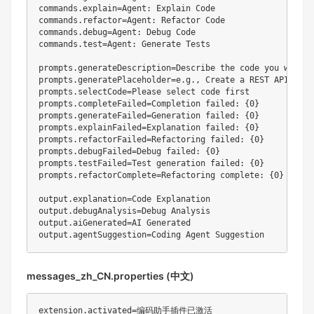
commands.explain=Agent: Explain Code

commands.refactor=Agent: Refactor Code

commands.debug=Agent: Debug Code

commands.test=Agent: Generate Tests

prompts.generateDescription=Describe the code you want t
prompts.generatePlaceholder=e.g., Create a REST API endpo
prompts.selectCode=Please select code first

prompts.completeFailed=Completion failed: {0}

prompts.generateFailed=Generation failed: {0}

prompts.explainFailed=Explanation failed: {0}

prompts.refactorFailed=Refactoring failed: {0}

prompts.debugFailed=Debug failed: {0}

prompts.testFailed=Test generation failed: {0}

prompts.refactorComplete=Refactoring complete: {0}

output.explanation=Code Explanation

output.debugAnalysis=Debug Analysis

output.aiGenerated=AI Generated

messages_zh_CN.properties (中文)
extension.activated=编码助手插件已激活
