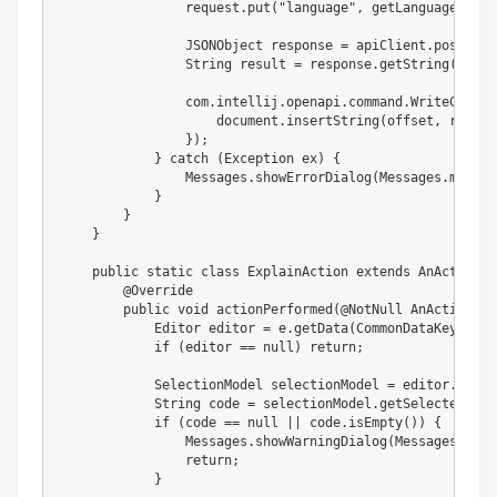
                request
.
put
(
"language"
,
getLanguage
(
e
.
ge
JSONObject
 response 
=
 apiClient
.
post
(
"/c
String
 result 
=
 response
.
getString
(
"resu
com
.
intellij
.
openapi
.
command
.
WriteComman
                    document
.
insertString
(
offset
,
 result
}
)
;
}
catch
(
Exception
 ex
)
{
Messages
.
showErrorDialog
(
Messages
.
messag
}
}
}
public
static
class
ExplainAction
extends
AnAction
{
@Override
public
void
actionPerformed
(
@NotNull
AnActionEve
Editor
 editor 
=
 e
.
getData
(
CommonDataKeys
.
EDI
if
(
editor 
==
null
)
return
;
SelectionModel
 selectionModel 
=
 editor
.
getSe
String
 code 
=
 selectionModel
.
getSelectedText
if
(
code 
==
null
||
 code
.
isEmpty
(
)
)
{
Messages
.
showWarningDialog
(
Messages
.
mess
return
;
}