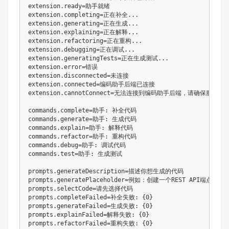
extension.ready=助手就绪

extension.completing=正在补全...

extension.generating=正在生成...

extension.explaining=正在解释...

extension.refactoring=正在重构...

extension.debugging=正在调试...

extension.generatingTests=正在生成测试...

extension.error=错误

extension.disconnected=未连接

extension.connected=编码助手后端已连接

extension.cannotConnect=无法连接到编码助手后端，请确保服务已启
commands.complete=助手: 补全代码

commands.generate=助手: 生成代码

commands.explain=助手: 解释代码

commands.refactor=助手: 重构代码

commands.debug=助手: 调试代码

commands.test=助手: 生成测试

prompts.generateDescription=描述你想生成的代码

prompts.generatePlaceholder=例如：创建一个REST API端点

prompts.selectCode=请先选择代码

prompts.completeFailed=补全失败: {0}

prompts.generateFailed=生成失败: {0}

prompts.explainFailed=解释失败: {0}

prompts.refactorFailed=重构失败: {0}
