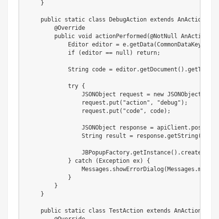
}
public
static
class
DebugAction
extends
AnAction
{
@Override
public
void
actionPerformed
(
@NotNull
AnActionEve
Editor
 editor 
=
 e
.
getData
(
CommonDataKeys
.
EDI
if
(
editor 
==
null
)
return
;
String
 code 
=
 editor
.
getDocument
(
)
.
getText
(
)
try
{
JSONObject
 request 
=
new
JSONObject
(
)
;
                request
.
put
(
"action"
,
"debug"
)
;
                request
.
put
(
"code"
,
 code
)
;
JSONObject
 response 
=
 apiClient
.
post
(
"/c
String
 result 
=
 response
.
getString
(
"resu
JBPopupFactory
.
getInstance
(
)
.
createMessa
}
catch
(
Exception
 ex
)
{
Messages
.
showErrorDialog
(
Messages
.
messag
}
}
}
public
static
class
TestAction
extends
AnAction
{