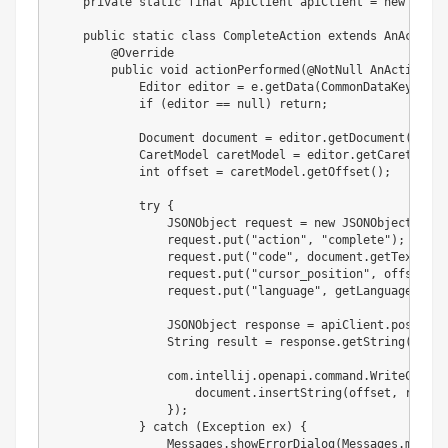
private
static
final
ApiClient
 apiClient 
=
new
ApiCl
public
static
class
CompleteAction
extends
AnAction
@Override
public
void
actionPerformed
(
@NotNull
AnActionEve
Editor
 editor 
=
 e
.
getData
(
CommonDataKeys
.
EDI
if
(
editor 
==
null
)
return
;
Document
 document 
=
 editor
.
getDocument
(
)
;
CaretModel
 caretModel 
=
 editor
.
getCaretModel
int
 offset 
=
 caretModel
.
getOffset
(
)
;
try
{
JSONObject
 request 
=
new
JSONObject
(
)
;
                request
.
put
(
"action"
,
"complete"
)
;
                request
.
put
(
"code"
,
 document
.
getText
(
)
)
;
                request
.
put
(
"cursor_position"
,
 offset
)
;
                request
.
put
(
"language"
,
getLanguage
(
e
.
ge
JSONObject
 response 
=
 apiClient
.
post
(
"/c
String
 result 
=
 response
.
getString
(
"resu
com
.
intellij
.
openapi
.
command
.
WriteComman
                    document
.
insertString
(
offset
,
 result
}
)
;
}
catch
(
Exception
 ex
)
{
Messages
.
showErrorDialog
(
Messages
.
messag