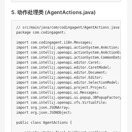
5. 动作处理类 (AgentActions.java)
// src/main/java/com/codingagent/AgentActions.java
package
com
.
codingagent
;
import
com
.
codingagent
.
i18n
.
Messages
;
import
com
.
intellij
.
openapi
.
actionSystem
.
AnAction
;
import
com
.
intellij
.
openapi
.
actionSystem
.
AnActionEvent
;
import
com
.
intellij
.
openapi
.
actionSystem
.
CommonDataKeys
;
import
com
.
intellij
.
openapi
.
editor
.
Caret
;
import
com
.
intellij
.
openapi
.
editor
.
CaretModel
;
import
com
.
intellij
.
openapi
.
editor
.
Document
;
import
com
.
intellij
.
openapi
.
editor
.
Editor
;
import
com
.
intellij
.
openapi
.
editor
.
SelectionModel
;
import
com
.
intellij
.
openapi
.
project
.
Project
;
import
com
.
intellij
.
openapi
.
ui
.
Messages
;
import
com
.
intellij
.
openapi
.
ui
.
popup
.
JBPopupFactory
;
import
com
.
intellij
.
openapi
.
vfs
.
VirtualFile
;
import
org
.
json
.
JSONArray
;
import
org
.
json
.
JSONObject
;
public
class
AgentActions
{