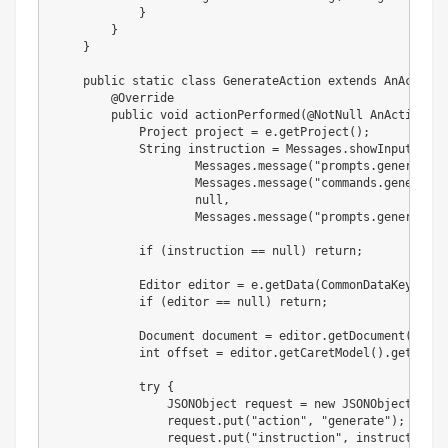
}
}
}
public
static
class
GenerateAction
extends
AnAction
@Override
public
void
actionPerformed
(
@NotNull
AnActionEve
Project
 project 
=
 e
.
getProject
(
)
;
String
 instruction 
=
Messages
.
showInputDialo
Messages
.
message
(
"prompts.generateDe
Messages
.
message
(
"commands.generate"
null
,
Messages
.
message
(
"prompts.generatePl
if
(
instruction 
==
null
)
return
;
Editor
 editor 
=
 e
.
getData
(
CommonDataKeys
.
EDI
if
(
editor 
==
null
)
return
;
Document
 document 
=
 editor
.
getDocument
(
)
;
int
 offset 
=
 editor
.
getCaretModel
(
)
.
getOffse
try
{
JSONObject
 request 
=
new
JSONObject
(
)
;
                request
.
put
(
"action"
,
"generate"
)
;
                request
.
put
(
"instruction"
,
 instruction
)
;