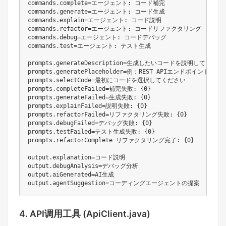
commands.complete=エージェント: コード補完

commands.generate=エージェント: コード生成

commands.explain=エージェント: コード説明

commands.refactor=エージェント: コードリファクタリング

commands.debug=エージェント: コードデバッグ

commands.test=エージェント: テスト生成

prompts.generateDescription=生成したいコードを説明してください
prompts.generatePlaceholder=例：REST APIエンドポイントを作成
prompts.selectCode=最初にコードを選択してください

prompts.completeFailed=補完失敗: {0}

prompts.generateFailed=生成失敗: {0}

prompts.explainFailed=説明失敗: {0}

prompts.refactorFailed=リファクタリング失敗: {0}

prompts.debugFailed=デバッグ失敗: {0}

prompts.testFailed=テスト生成失敗: {0}

prompts.refactorComplete=リファクタリング完了: {0}

output.explanation=コード説明

output.debugAnalysis=デバッグ分析

output.aiGenerated=AI生成

4. API调用工具 (ApiClient.java)