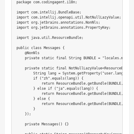
package
com
.
codingagent
.
i18n
;
import
com
.
intellij
.
BundleBase
;
import
com
.
intellij
.
openapi
.
util
.
NotNullLazyValue
;
import
org
.
jetbrains
.
annotations
.
NonNls
;
import
org
.
jetbrains
.
annotations
.
PropertyKey
;
import
java
.
util
.
ResourceBundle
;
public
class
Messages
{
@NonNls
private
static
final
String
 BUNDLE 
=
"locales.messag
private
static
final
NotNullLazyValue
<
ResourceBundle
String
 lang 
=
System
.
getProperty
(
"user.language"
if
(
"zh"
.
equals
(
lang
)
)
{
return
ResourceBundle
.
getBundle
(
BUNDLE
,
new
}
else
if
(
"ja"
.
equals
(
lang
)
)
{
return
ResourceBundle
.
getBundle
(
BUNDLE
,
java
}
else
{
return
ResourceBundle
.
getBundle
(
BUNDLE
,
java
}
}
)
;
private
Messages
(
)
{
}