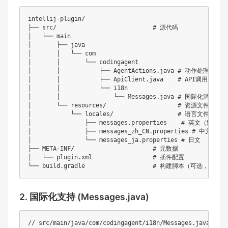
intellij-plugin/

├── src/                           # 源代码

│   └── main

│       ├── java

│       │   └── com

│       │       └── codingagent

│       │           ├── AgentActions.java # 动作处理类

│       │           ├── ApiClient.java    # API调用工具

│       │           └── i18n

│       │               └── Messages.java # 国际化消息类

│       └── resources/                    # 资源文件

│           └── locales/                  # 语言文件

│               ├── messages.properties    # 英文（默认）

│               ├── messages_zh_CN.properties # 中文

│               └── messages_ja.properties # 日文

├── META-INF/                      # 元数据

│   └── plugin.xml                 # 插件配置

2. 国际化支持 (Messages.java)
// src/main/java/com/codingagent/i18n/Messages.java