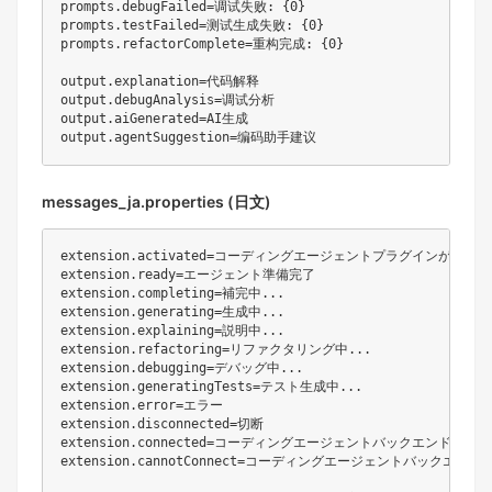
prompts.debugFailed=调试失败: {0}

prompts.testFailed=测试生成失败: {0}

prompts.refactorComplete=重构完成: {0}

output.explanation=代码解释

output.debugAnalysis=调试分析

output.aiGenerated=AI生成

messages_ja.properties (日文)
extension.activated=コーディングエージェントプラグインが有効
extension.ready=エージェント準備完了

extension.completing=補完中...

extension.generating=生成中...

extension.explaining=説明中...

extension.refactoring=リファクタリング中...

extension.debugging=デバッグ中...

extension.generatingTests=テスト生成中...

extension.error=エラー

extension.disconnected=切断

extension.connected=コーディングエージェントバックエンドに接続
extension.cannotConnect=コーディングエージェントバッ