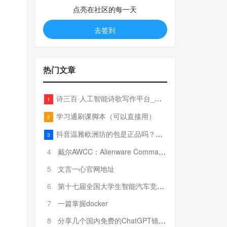
点亮在社区的每一天
去签到
热门文章
诗三百·人工智能诗歌写作平台_在线作诗机_藏头诗生成器_电脑对联_姓名作诗
1
学习通刷课脚本（可以直接用）
2
抖音温雅欧洲坊的包是正品吗？温雅卖的包为啥那么便宜？
3
4
戴尔AWCC：Alienware Command Center 故障排除方法，里面附有超全详解呦，快来快来，欢迎观看~
5
文言一心官网地址
6
第十七届全国大学生智能汽车竞赛全国总决赛参赛队伍奖项公告
7
一篇掌握docker
8
分享几个国内免费的ChatGPT镜像网址(亲测有效-4月25日更新)