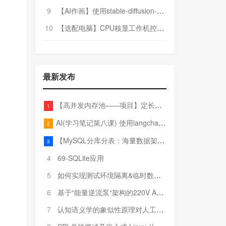
9
【AI作画】使用stable-diffusion-webui搭建AI作画平台
10
【选配电脑】CPU核显工作机控制预算5000
最新发布
【高并发内存池——项目】定长内存池——开胃小菜
1
AI(学习笔记第八课) 使用langchain的embedding models
2
【MySQL分库分表：海量数据架构的终极解决方案】
3
4
69-SQLite应用
5
如何实现测试环境隔离&临时数据库（pytest+SQLite）
6
基于“能量逆流泵“架构的220V AC至20V DC 300W高效电源设计
7
认知语义学的象似性原理对人工智能自然语言处理深层语义分析的影响与启示