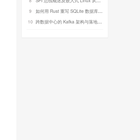
8
SPI 总线概述及嵌入式 Linux 从属 SPI 设备驱动程序开发（第二部分，实践）
9
如何用 Rust 重写 SQLite 数据库（二）:是否有市场空间？
10
跨数据中心的 Kafka 架构与落地实战