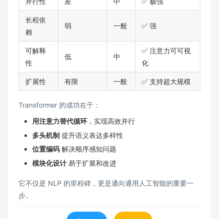
并行性
差
中
✅ 极强
长程依
弱
一般
✅ 强
赖
可解释
✅ 注意力可可视
低
中
性
化
扩展性
有限
一般
✅ 支持超大规模
Transformer 的成功在于：
用注意力替代循环
，实现高效并行
多头机制
提升语义表达多样性
位置编码
解决顺序感知问题
模块化设计
易于扩展和改进
它不仅是 NLP 的里程碑，更是通向通用人工智能的重要一
步。