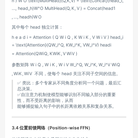
h ) W O \text{MultiHead}(Q,K,V) = \text{Concat}(head_1,
..., head_h)W^O
MultiHead
(
Q
,
K
,
V
)
=
Concat
(
h
e
a
d
1
,
...
,
h
e
a
d
h
)
W
O
其中每个 head 独立计算：
h e a d i = Attention ( Q W i Q , K W i K , V W i V ) head_i
= \text{Attention}(QW_i^Q, KW_i^K, VW_i^V)
h
e
a
d
i
=
Attention
(
Q
W
i
Q
,
K
W
i
K
,
V
W
i
V
)
参数矩阵
W i Q , W i K , W i V W_i^Q, W_i^K, W_i^V
W
i
Q
,
W
i
K
,
W
i
V
不同，使每个 head 关注不同子空间的信息。
✅ 类比：多个专家从不同角度分析同一个问题，最后汇
总决策。
✅自注意力机制使模型能够识别不同输入部分的重要
性，而不受距离的影响，从而
能够捕捉输入句子中的长距离依赖关系和复杂关系。
3.4 位置前馈网络（Position-wise FFN）