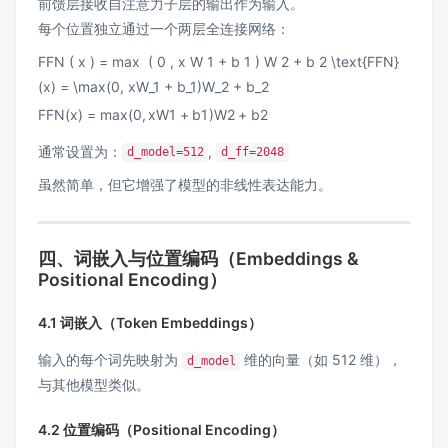
前馈层接收自注意力子层的输出作为输入。
每个位置独立通过一个两层全连接网络：
FFN ( x ) = max ⁡ ( 0 , x W 1 + b 1 ) W 2 + b 2 \text{FFN}
(x) = \max(0, xW_1 + b_1)W_2 + b_2
FFN
(
x
)
=
max
(
0
,
x
W
1
+
b
1
)
W
2
+
b
2
通常设置为：
,
d_model=512
d_ff=2048
虽然简单，但它增强了模型的非线性表达能力。
四、词嵌入与位置编码（Embeddings &
Positional Encoding）
4.1 词嵌入（Token Embeddings）
输入的每个词先映射为
维的向量（如 512 维），
d_model
与其他模型类似。
4.2 位置编码（Positional Encoding）