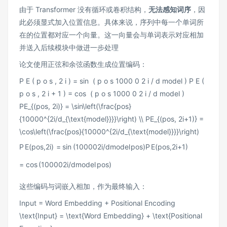
由于 Transformer 没有循环或卷积结构，
无法感知词序
，因
此必须显式加入位置信息。具体来说，序列中每一个单词所
在的位置都对应一个向量。这一向量会与单词表示对应相加
并送入后续模块中做进一步处理
论文使用正弦和余弦函数生成位置编码：
P E ( p o s , 2 i ) = sin ⁡ ( p o s 1000 0 2 i / d model ) P E (
p o s , 2 i + 1 ) = cos ⁡ ( p o s 1000 0 2 i / d model )
PE_{(pos, 2i)} = \sin\left(\frac{pos}
{10000^{2i/d_{\text{model}}}}\right) \\ PE_{(pos, 2i+1)} =
\cos\left(\frac{pos}{10000^{2i/d_{\text{model}}}}\right)
P
E
(
p
os
,
2
i
)
=
sin
(
1000
0
2
i
/
d
model
p
os
)
P
E
(
p
os
,
2
i
+
1
)
=
cos
(
1000
0
2
i
/
d
model
p
os
)
这些编码与词嵌入相加，作为最终输入：
Input = Word Embedding + Positional Encoding
\text{Input} = \text{Word Embedding} + \text{Positional