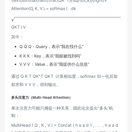
\text{softmax}\left(\frac{QK^T}{\sqrt{d_k}}\right)V
Attention
(
Q
,
K
,
V
)
=
softmax
(
d
k
Q
K
T
)
V
其中：
Q Q
Q
：Query，表示“我在找什么”
K K
K
：Key，表示“我能被找到吗”
V V
V
：Value，表示“我提供什么信息”
通过
Q K T QK^T
Q
K
T
计算相似度，softmax 归一化后加
权求和
V V
V
，得到输出。
多头注意力（Multi-Head Attention）
单次注意力可能只捕捉一种关系，因此论文提出“多头”机
制：
MultiHead ( Q , K , V ) = Concat ( h e a d 1 , . . . , h e a d