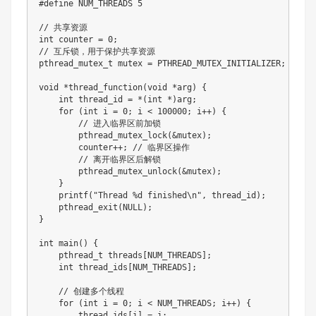
#
define
NUM_THREADS
5
// 共享资源
int
 counter 
=
0
;
// 互斥锁，用于保护共享资源
pthread_mutex_t
 mutex 
=
 PTHREAD_MUTEX_INITIALIZER
;
void
*
thread_function
(
void
*
arg
)
{
int
 thread_id 
=
*
(
int
*
)
arg
;
for
(
int
 i 
=
0
;
 i 
<
100000
;
 i
++
)
{
// 进入临界区前加锁
pthread_mutex_lock
(
&
mutex
)
;
        counter
++
;
// 临界区操作
// 离开临界区后解锁
pthread_mutex_unlock
(
&
mutex
)
;
}
printf
(
"Thread %d finished\n"
,
 thread_id
)
;
pthread_exit
(
NULL
)
;
}
int
main
(
)
{
pthread_t
 threads
[
NUM_THREADS
]
;
int
 thread_ids
[
NUM_THREADS
]
;
// 创建多个线程
for
(
int
 i 
=
0
;
 i 
<
 NUM_THREADS
;
 i
++
)
{
        thread_ids
[
i
]
=
 i
;