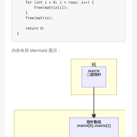
for
(
int
 i 
=
0
;
 i 
<
 rows
;
 i
++
)
{
free
(
matrix
[
i
]
)
;
}
free
(
matrix
)
;
return
0
;
}
内存布局 Mermaid 图示：
栈
matrix
二级指针
堆
指针数组
matrix[0]..matrix[1]