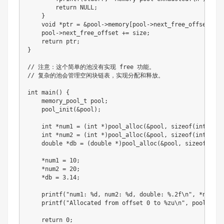
return
NULL
;
}
void
*
ptr 
=
&
pool
->
memory
[
pool
->
next_free_offset
]
;
    pool
->
next_free_offset 
+=
 size
;
return
 ptr
;
}
// 注意：这个简单的池没有实现 free 功能。
// 复杂的池会管理空闲块链表，实现分配和释放。
int
main
(
)
{
memory_pool_t
 pool
;
pool_init
(
&
pool
)
;
int
*
num1 
=
(
int
*
)
pool_alloc
(
&
pool
,
sizeof
(
int
)
)
;
int
*
num2 
=
(
int
*
)
pool_alloc
(
&
pool
,
sizeof
(
int
)
)
;
double
*
db 
=
(
double
*
)
pool_alloc
(
&
pool
,
sizeof
(
doub
*
num1 
=
10
;
*
num2 
=
20
;
*
db 
=
3.14
;
printf
(
"num1: %d, num2: %d, double: %.2f\n"
,
*
num1
,
printf
(
"Allocated from offset 0 to %zu\n"
,
 pool
.
next
return
0
;