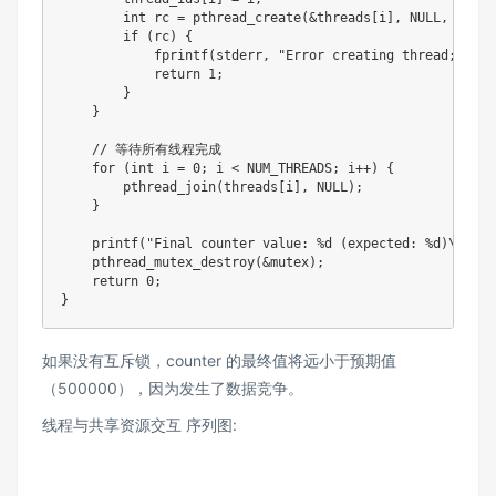
int
 rc 
=
pthread_create
(
&
threads
[
i
]
,
NULL
,
 threa
if
(
rc
)
{
fprintf
(
stderr
,
"Error creating thread; retu
return
1
;
}
}
// 等待所有线程完成
for
(
int
 i 
=
0
;
 i 
<
 NUM_THREADS
;
 i
++
)
{
pthread_join
(
threads
[
i
]
,
NULL
)
;
}
printf
(
"Final counter value: %d (expected: %d)\n"
,
 c
pthread_mutex_destroy
(
&
mutex
)
;
return
0
;
}
如果没有互斥锁，counter 的最终值将远小于预期值
（500000），因为发生了数据竞争。
线程与共享资源交互 序列图: