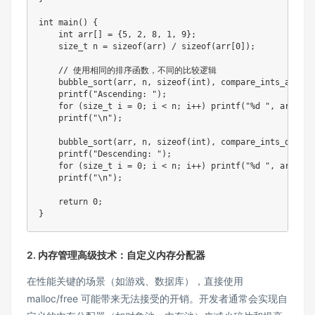
int
main
(
)
{
int
 arr
[
]
=
{
5
,
2
,
8
,
1
,
9
}
;
size_t
 n 
=
sizeof
(
arr
)
/
sizeof
(
arr
[
0
]
)
;
// 使用相同的排序函数，不同的比较逻辑
bubble_sort
(
arr
,
 n
,
sizeof
(
int
)
,
 compare_ints_asc
)
;
printf
(
"Ascending: "
)
;
for
(
size_t
 i 
=
0
;
 i 
<
 n
;
 i
++
)
printf
(
"%d "
,
 arr
[
i
]
)
printf
(
"\n"
)
;
bubble_sort
(
arr
,
 n
,
sizeof
(
int
)
,
 compare_ints_desc
)
;
printf
(
"Descending: "
)
;
for
(
size_t
 i 
=
0
;
 i 
<
 n
;
 i
++
)
printf
(
"%d "
,
 arr
[
i
]
)
printf
(
"\n"
)
;
return
0
;
}
2. 内存管理高级技术：自定义内存分配器
在性能关键的场景（如游戏、数据库），直接使用
malloc/free 可能带来无法接受的开销。开发者通常会实现自