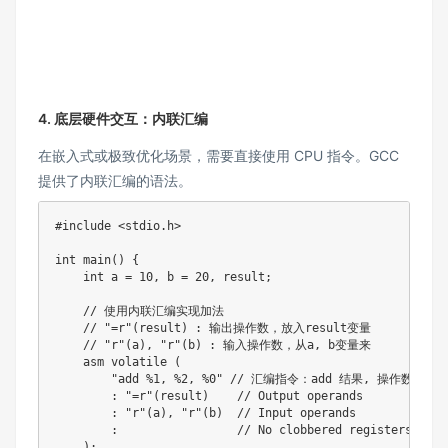
4. 底层硬件交互：内联汇编
在嵌入式或极致优化场景，需要直接使用 CPU 指令。GCC
提供了内联汇编的语法。
#
include
<stdio.h>
int
main
(
)
{
int
 a 
=
10
,
 b 
=
20
,
 result
;
// 使用内联汇编实现加法
// "=r"(result) : 输出操作数，放入result变量
// "r"(a), "r"(b) : 输入操作数，从a, b变量来
asm
volatile
(
"add %1, %2, %0"
// 汇编指令：add 结果, 操作数1, 
:
"=r"
(
result
)
// Output operands
:
"r"
(
a
)
,
"r"
(
b
)
// Input operands
:
// No clobbered registers
)
;