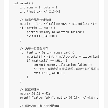
int
main
(
)
{
int
 rows 
=
2
,
 cols 
=
3
;
int
*
*
matrix
;
// 二级指针
// 动态分配行指针数组
    matrix 
=
(
int
*
*
)
malloc
(
rows 
*
sizeof
(
int
*
)
)
;
if
(
matrix 
==
NULL
)
{
perror
(
"Memory allocation failed"
)
;
exit
(
EXIT_FAILURE
)
;
}
// 为每一行分配内存
for
(
int
 i 
=
0
;
 i 
<
 rows
;
 i
++
)
{
        matrix
[
i
]
=
(
int
*
)
malloc
(
cols 
*
sizeof
(
int
)
)
;
if
(
matrix
[
i
]
==
NULL
)
{
perror
(
"Memory allocation failed"
)
;
// 注意：这里应该有错误处理，释放之前分配的内存
exit
(
EXIT_FAILURE
)
;
}
}
// 赋值和使用
    matrix
[
0
]
[
1
]
=
42
;
printf
(
"Value: %d\n"
,
 matrix
[
0
]
[
1
]
)
;
// 输出: Value:
// 释放内存：顺序与分配相反