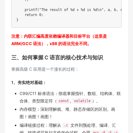
printf
(
"The result of %d + %d is %d\n"
,
 a
,
 b
,
 result
return
0
;
}
注意：内联汇编高度依赖编译器和目标平台（这里是
ARM/GCC 语法），x86 的语法完全不同。
三、如何掌握 C 语言的核心技术与知识
掌握高级 C 应用是一个漫长的过程：
1、夯实绝对基础：
C99/C11 标准语法：彻底掌握指针、数组、结构体、联
合体、类型限定符（
,
）。
const
volatile
内存模型：深刻理解栈、堆、静态存储区的区别。画
图！画图！画图！
编译链接过程：理解从
文件到预处理、编译、汇
.c
编、链接成可执行文件的全过程。会用
gcc -E -S -c