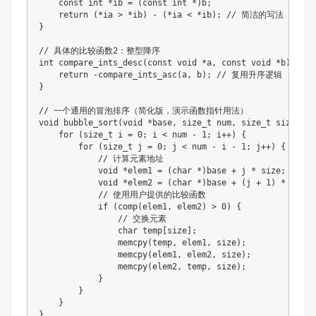
const
int
*
ib 
=
(
const
int
*
)
b
;
return
(
*
ia 
>
*
ib
)
-
(
*
ia 
<
*
ib
)
;
// 简洁的写法
}
// 具体的比较函数2：整型降序
int
compare_ints_desc
(
const
void
*
a
,
const
void
*
b
)
{
return
-
compare_ints_asc
(
a
,
 b
)
;
// 复用升序逻辑
}
// 一个通用的冒泡排序（简化版，演示函数指针用法）
void
bubble_sort
(
void
*
base
,
size_t
 num
,
size_t
 size
,
co
for
(
size_t
 i 
=
0
;
 i 
<
 num 
-
1
;
 i
++
)
{
for
(
size_t
 j 
=
0
;
 j 
<
 num 
-
 i 
-
1
;
 j
++
)
{
// 计算元素地址
void
*
elem1 
=
(
char
*
)
base 
+
 j 
*
 size
;
void
*
elem2 
=
(
char
*
)
base 
+
(
j 
+
1
)
*
 size
;
// 使用用户提供的比较函数
if
(
comp
(
elem1
,
 elem2
)
>
0
)
{
// 交换元素
char
 temp
[
size
]
;
memcpy
(
temp
,
 elem1
,
 size
)
;
memcpy
(
elem1
,
 elem2
,
 size
)
;
memcpy
(
elem2
,
 temp
,
 size
)
;
}
}
}
}