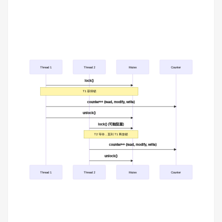
Thread 1
Thread 2
Mutex
Counter
lock()
T1 获得锁
counter++ (read, modify, write)
unlock()
lock() (可能阻塞)
T2 等待，直到 T1 释放锁
counter++ (read, modify, write)
unlock()
Thread 1
Thread 2
Mutex
Counter