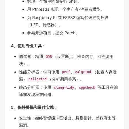
实现一个简单的命令行 Shell。
用 Pthreads 实现一个生产者-消费者模型。
为 Raspberry Pi 或 ESP32 编写代码控制外设
（LED、传感器）。
参与开源项目，提交 Patch。
4、使用专业工具：
调试器：精通
（设置断点、检查内存、回溯调用
GDB
栈）。
性能分析器：学习使用
,
（检查内存泄
perf
valgrind
漏）
（分析调用关系）。
callgrind
静态分析器：使用
,
等工具在编
clang-tidy
cppcheck
译前发现潜在问题。
5、保持警惕和最佳实践：
安全性：始终警惕缓冲区溢出、悬垂指针、整数溢出等
漏洞。