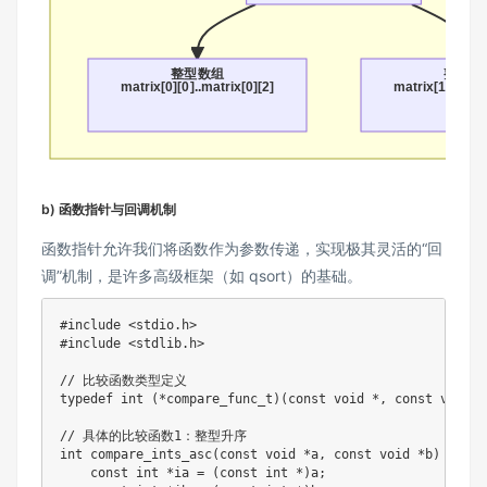
整型数组
整型数
matrix[0][0]..matrix[0][2]
matrix[1][0]..m
b) 函数指针与回调机制
函数指针允许我们将函数作为参数传递，实现极其灵活的“回
调”机制，是许多高级框架（如 qsort）的基础。
#
include
<stdio.h>
#
include
<stdlib.h>
// 比较函数类型定义
typedef
int
(
*
compare_func_t
)
(
const
void
*
,
const
void
*
// 具体的比较函数1：整型升序
int
compare_ints_asc
(
const
void
*
a
,
const
void
*
b
)
{
const
int
*
ia 
=
(
const
int
*
)
a
;