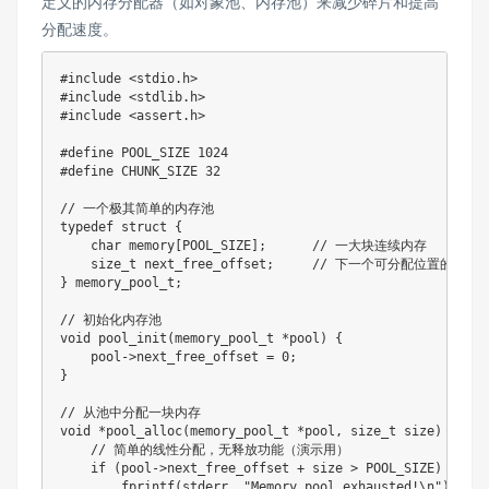
定义的内存分配器（如对象池、内存池）来减少碎片和提高
分配速度。
#
include
<stdio.h>
#
include
<stdlib.h>
#
include
<assert.h>
#
define
POOL_SIZE
1024
#
define
CHUNK_SIZE
32
// 一个极其简单的内存池
typedef
struct
{
char
 memory
[
POOL_SIZE
]
;
// 一大块连续内存
size_t
 next_free_offset
;
// 下一个可分配位置的偏移
}
memory_pool_t
;
// 初始化内存池
void
pool_init
(
memory_pool_t
*
pool
)
{
    pool
->
next_free_offset 
=
0
;
}
// 从池中分配一块内存
void
*
pool_alloc
(
memory_pool_t
*
pool
,
size_t
 size
)
{
// 简单的线性分配，无释放功能（演示用）
if
(
pool
->
next_free_offset 
+
 size 
>
 POOL_SIZE
)
{
fprintf
(
stderr
,
"Memory pool exhausted!\n"
)
;