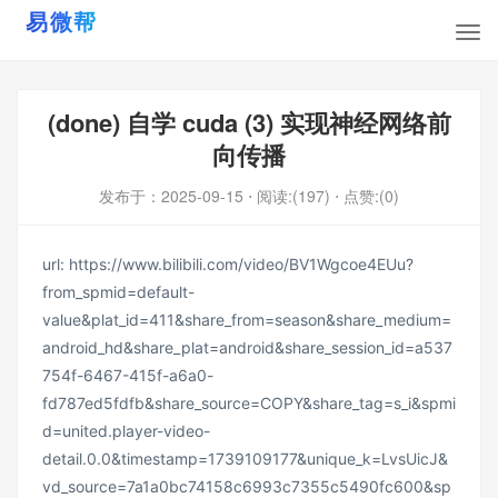
(done) 自学 cuda (3) 实现神经网络前
向传播
发布于：
2025-09-15
⋅ 阅读:(197)
⋅ 点赞:(0)
url: https://www.bilibili.com/video/BV1Wgcoe4EUu?
from_spmid=default-
value&plat_id=411&share_from=season&share_medium=
android_hd&share_plat=android&share_session_id=a537
754f-6467-415f-a6a0-
fd787ed5fdfb&share_source=COPY&share_tag=s_i&spmi
d=united.player-video-
detail.0.0&timestamp=1739109177&unique_k=LvsUicJ&
vd_source=7a1a0bc74158c6993c7355c5490fc600&sp