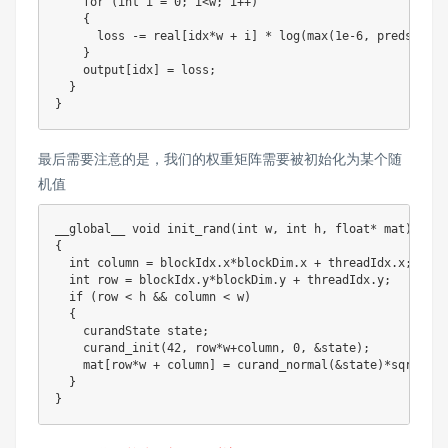
for
(
int
 i 
=
0
;
 i
<
w
;
 i
++
)
{
      loss 
-=
 real
[
idx
*
w 
+
 i
]
*
log
(
max
(
1e-6
,
 preds
[
idx
*
}
    output
[
idx
]
=
 loss
;
}
}
最后需要注意的是，我们的权重矩阵需要被初始化为某个随
机值
__global__ 
void
init_rand
(
int
 w
,
int
 h
,
float
*
 mat
)
{
int
 column 
=
 blockIdx
.
x
*
blockDim
.
x 
+
 threadIdx
.
x
;
int
 row 
=
 blockIdx
.
y
*
blockDim
.
y 
+
 threadIdx
.
y
;
if
(
row 
<
 h 
&&
 column 
<
 w
)
{
    curandState state
;
curand_init
(
42
,
 row
*
w
+
column
,
0
,
&
state
)
;
    mat
[
row
*
w 
+
 column
]
=
curand_normal
(
&
state
)
*
sqrtf
(
2.
}
}