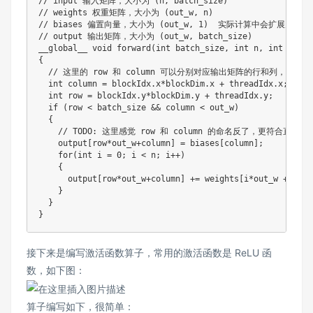
// input 输入矩阵，大小为 (n, batch_size)
// weights 权重矩阵，大小为 (out_w, n)
// biases 偏置向量，大小为 (out_w, 1)  实际计算中会扩展为输出矩阵
// output 输出矩阵，大小为 (out_w, batch_size)
__global__ 
void
forward
(
int
 batch_size
,
int
 n
,
int
 out_w
{
// 这里的 row 和 column 可以分别对应输出矩阵的行和列，
int
 column 
=
 blockIdx
.
x
*
blockDim
.
x 
+
 threadIdx
.
x
;
int
 row 
=
 blockIdx
.
y
*
blockDim
.
y 
+
 threadIdx
.
y
;
if
(
row 
<
 batch_size 
&&
 column 
<
 out_w
)
{
// TODO: 这里感觉 row 和 column 的命名反了，更符合直觉的应该是
    output
[
row
*
out_w
+
column
]
=
 biases
[
column
]
;
for
(
int
 i 
=
0
;
 i 
<
 n
;
 i
++
)
{
      output
[
row
*
out_w
+
column
]
+=
 weights
[
i
*
out_w 
+
 colu
}
}
}
接下来是编写激活函数算子，常用的激活函数是 ReLU 函
数，如下图：
算子编写如下，很简单：