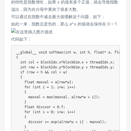
的特性是指数增长，如果 x 的值有多个正值，就会导致指数
溢出，因为在分母中累加了很多大数。
可以通过在指数中减去最大值缓解这个问题，如下：
如此一来，指数总是负的，那么 e^x 的值就会保持在 0 ~ 1
代码如下：
__global__ 
void
softmax
(
int
 w
,
int
 h
,
float
*
 a
,
float
*
 b
{
int
 col 
=
 blockIdx
.
x
*
blockDim
.
x 
+
 threadIdx
.
x
;
int
 row 
=
 blockIdx
.
y
*
blockDim
.
y 
+
 threadIdx
.
y
;
if
(
row 
<
 h 
&&
 col 
<
 w
)
{
float
 maxval 
=
 a
[
row
*
w
]
;
for
(
int
 i 
=
1
;
 i
<
w
;
 i
++
)
{
      maxval 
=
max
(
maxval
,
 a
[
row
*
w 
+
 i
]
)
;
}
float
 divisor 
=
0.f
;
for
(
int
 i 
=
0
;
 i
<
w
;
 i
++
)
{
      divisor 
+=
exp
(
a
[
row
*
w 
+
 i
]
-
 maxval
)
;
}