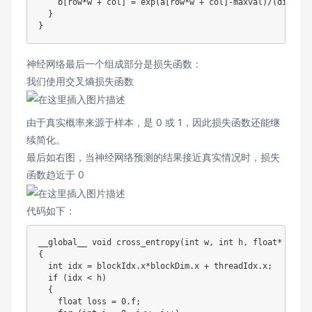
    b
[
row
*
w 
+
 col
]
=
exp
(
a
[
row
*
w 
+
 col
]
-
maxval
)
/
(
divisor
}
}
神经网络最后一个组成部分是损失函数：
我们使用交叉熵损失函数
由于真实概率来源于样本，是 0 或 1，因此损失函数还能继
续简化。
最后如右图，当神经网络预测的结果接近真实情况时，损失
函数趋近于 0
代码如下：
__global__ 
void
cross_entropy
(
int
 w
,
int
 h
,
float
*
 preds
{
int
 idx 
=
 blockIdx
.
x
*
blockDim
.
x 
+
 threadIdx
.
x
;
if
(
idx 
<
 h
)
{
float
 loss 
=
0.f
;