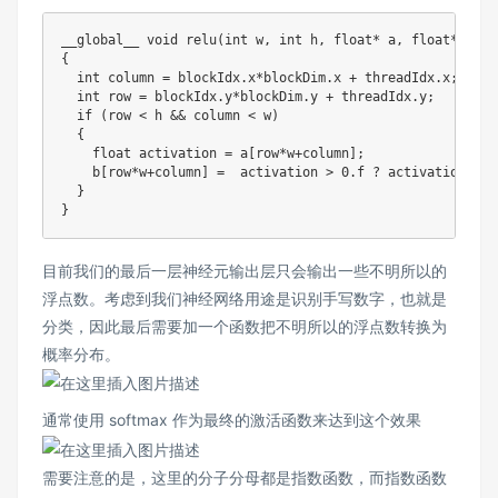
__global__ 
void
relu
(
int
 w
,
int
 h
,
float
*
 a
,
float
*
 b
)
{
int
 column 
=
 blockIdx
.
x
*
blockDim
.
x 
+
 threadIdx
.
x
;
int
 row 
=
 blockIdx
.
y
*
blockDim
.
y 
+
 threadIdx
.
y
;
if
(
row 
<
 h 
&&
 column 
<
 w
)
{
float
 activation 
=
 a
[
row
*
w
+
column
]
;
    b
[
row
*
w
+
column
]
=
  activation 
>
0.f
?
 activation 
:
0
}
}
目前我们的最后一层神经元输出层只会输出一些不明所以的
浮点数。考虑到我们神经网络用途是识别手写数字，也就是
分类，因此最后需要加一个函数把不明所以的浮点数转换为
概率分布。
通常使用 softmax 作为最终的激活函数来达到这个效果
需要注意的是，这里的分子分母都是指数函数，而指数函数