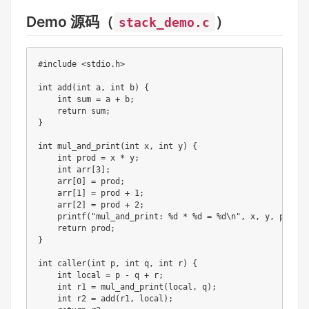
Demo 源码（
）
stack_demo.c
#include <stdio.h>

int add(int a, int b) {

    int sum = a + b;

    return sum;

}

int mul_and_print(int x, int y) {

    int prod = x * y;

    int arr[3];

    arr[0] = prod;

    arr[1] = prod + 1;

    arr[2] = prod + 2;

    printf("mul_and_print: %d * %d = %d\n", x, y, prod);

    return prod;

}

int caller(int p, int q, int r) {

    int local = p - q + r;

    int r1 = mul_and_print(local, q);

    int r2 = add(r1, local);
