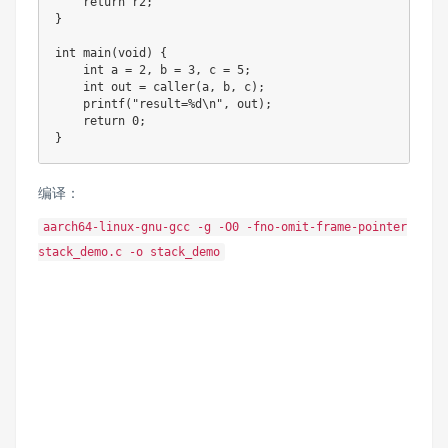
    return r2;

}

int main(void) {

    int a = 2, b = 3, c = 5;

    int out = caller(a, b, c);

    printf("result=%d\n", out);

    return 0;

}
编译：
aarch64-linux-gnu-gcc -g -O0 -fno-omit-frame-pointer
stack_demo.c -o stack_demo