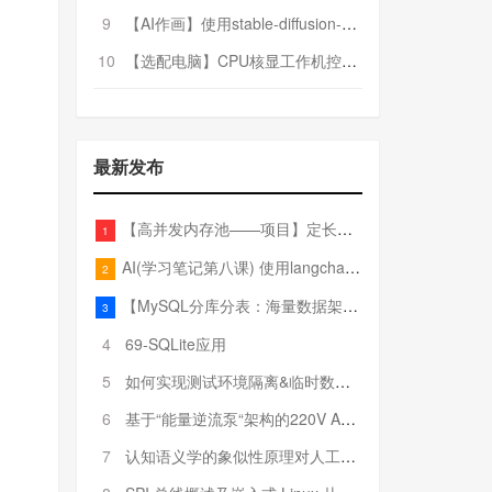
9
【AI作画】使用stable-diffusion-webui搭建AI作画平台
10
【选配电脑】CPU核显工作机控制预算5000
最新发布
【高并发内存池——项目】定长内存池——开胃小菜
1
AI(学习笔记第八课) 使用langchain的embedding models
2
【MySQL分库分表：海量数据架构的终极解决方案】
3
4
69-SQLite应用
5
如何实现测试环境隔离&临时数据库（pytest+SQLite）
6
基于“能量逆流泵“架构的220V AC至20V DC 300W高效电源设计
7
认知语义学的象似性原理对人工智能自然语言处理深层语义分析的影响与启示