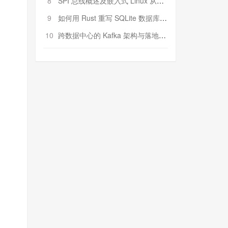
8
SPI 总线概述及嵌入式 Linux 从属 SPI 设备驱动程序开发（第二部分，实践）
9
如何用 Rust 重写 SQLite 数据库（二）:是否有市场空间？
10
跨数据中心的 Kafka 架构与落地实战