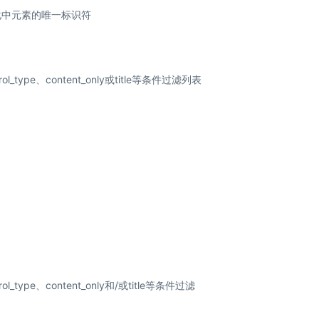
自动化中元素的唯一标识符
l_type、content_only或title等条件过滤列表
_type、content_only和/或title等条件过滤