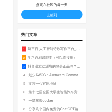
点亮在社区的每一天
去签到
热门文章
诗三百·人工智能诗歌写作平台_在线作诗机_藏头诗生成器_电脑对联_姓名作诗
1
学习通刷课脚本（可以直接用）
2
抖音温雅欧洲坊的包是正品吗？温雅卖的包为啥那么便宜？
3
4
戴尔AWCC：Alienware Command Center 故障排除方法，里面附有超全详解呦，快来快来，欢迎观看~
5
文言一心官网地址
6
第十七届全国大学生智能汽车竞赛全国总决赛参赛队伍奖项公告
7
一篇掌握docker
8
分享几个国内免费的ChatGPT镜像网址(亲测有效-4月25日更新)