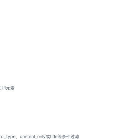
UI元素
_type、content_only或title等条件过滤