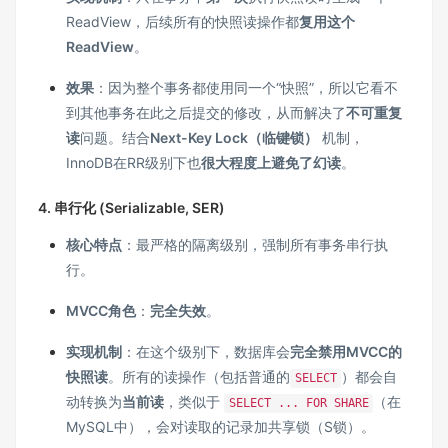
ReadView，后续所有的快照读操作都
复用这个
ReadView
。
效果
：因为整个事务都使用同一个“快照”，所以它看不
到其他事务在此之后提交的修改，从而解决了
不可重复
读
问题。结合
Next-Key Lock（临键锁）
机制，
InnoDB在RR级别下也
很大程度上避免了幻读
。
4. 串行化 (Serializable, SER)
核心特点
：最严格的隔离级别，强制所有事务串行执
行。
MVCC角色
：
完全失效
。
实现机制
：在这个级别下，数据库会
完全禁用MVCC的
快照读
。所有的读操作（包括普通的
）都会自
SELECT
动转换为
当前读
，类似于
（在
SELECT ... FOR SHARE
MySQL中），会对读取的记录加共享锁（S锁）。