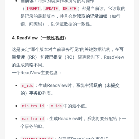
当前读
：特殊的读操作和所有的写操作
（
,
,
）都是当前读。它读取的
INSERT
UPDATE
DELETE
是记录的最新版本，并且会
对读取的记录加锁
（如行
锁、间隙锁），以保证数据的一致性。
4. ReadView（一致性视图）
这是决定“哪个版本对当前事务可见”的关键数据结构，在
可
重复读（RR）
和
读已提交（RC）
隔离级别下，ReadView
的生成策略不同。
一个ReadView主要包含：
：生成ReadView时，系统中
活跃的（未提交
m_ids
的）事务ID
列表。
：
中的最小值。
min_trx_id
m_ids
：生成ReadView时，系统将要分配给下一
max_trx_id
个事务的ID。
：创建该ReadView的事务ID。