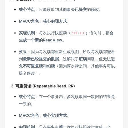
核心特点
：只能读取到其他事务
已提交
的修改。
MVCC角色
：
核心实现方式
。
实现机制
：每次执行快照读（
）语句时，都会
SELECT
生成一个新的ReadView
。
效果
：因为每次读都重新生成视图，所以每次读都能看
到
最新已经提交的数据
。这解决了
脏读
问题，但无法避
免
不可重复读
和
幻读
（因为两次读之间，其他事务可以
提交修改）。
3. 可重复读 (Repeatable Read, RR)
核心特点
：在一个事务内，多次读取同一数据的结果是
一致的。
MVCC角色
：
核心实现方式
。
实现机制
：只在事务中
第一次
执行快照读时生成一个