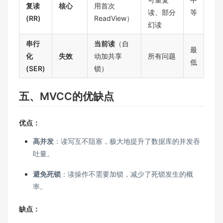
复读
核心
用首次
读、部分
等
(RR)
ReadView）
幻读
串行
当前读
（自
最
化
失效
动加共享
所有问题
低
(SER)
锁）
五、MVCC的优缺点
优点：
高并发
：读写互不阻塞，极大地提升了数据库的并发吞
吐量。
避免死锁
：读操作不需要加锁，减少了死锁发生的概
率。
缺点：