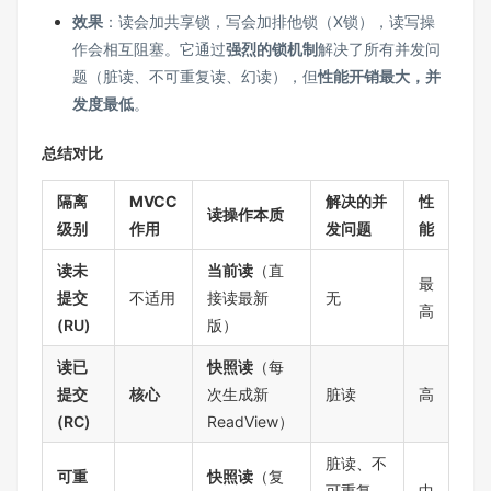
效果
：读会加共享锁，写会加排他锁（X锁），读写操
作会相互阻塞。它通过
强烈的锁机制
解决了所有并发问
题（脏读、不可重复读、幻读），但
性能开销最大，并
发度最低
。
总结对比
隔离
MVCC
解决的并
性
读操作本质
级别
作用
发问题
能
读未
当前读
（直
最
提交
不适用
接读最新
无
高
(RU)
版）
读已
快照读
（每
提交
核心
次生成新
脏读
高
(RC)
ReadView）
脏读、不
可重
快照读
（复
可重复
中