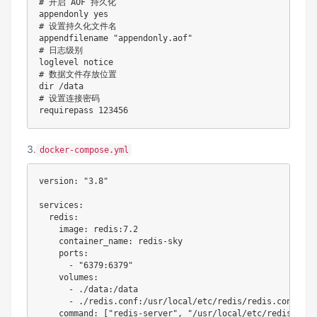
# 开启 AOF 持久化
appendonly 
yes
# 设置持久化文件名
appendfilename 
"appendonly.aof"
# 日志级别
# 数据文件存放位置
dir
# 设置连接密码
requirepass 
123456
3.
docker-compose.yml
version
:
"3.8"
services
:
redis
:
image
:
 redis
:
7.2
container_name
:
 redis
-
sky

ports
:
-
"6379:6379"
volumes
:
-
 ./data
:
/data

-
 ./redis.conf
:
/usr/local/etc/redis/redis.conf

command
:
[
"redis-server"
,
"/usr/local/etc/redis/redi