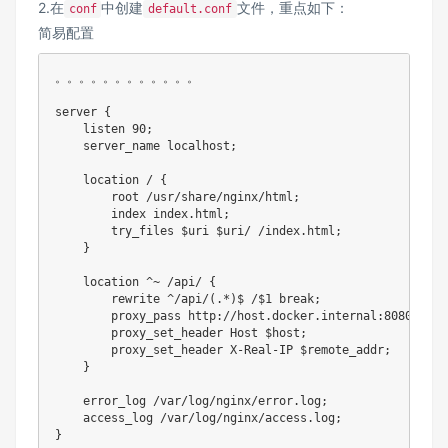
2.在
中创建
文件，重点如下：
conf
default.conf
简易配置
。。。。。。。。。。。。

server 
{
    listen 90;

    server_name localhost;

    location / 
{
        root /usr/share/nginx/html;

        index index.html;

        try_files $uri $uri/ /index.html;

}
    location ^~ /api/ 
{
        rewrite ^/api/(.
*)$
 /$1 break;

        proxy_pass http
:
//host.docker.internal
:
8080;  
#
        proxy_set_header Host $host;

        proxy_set_header X
-
Real
-
IP $remote_addr;

}
    error_log /var/log/nginx/error.log;

}