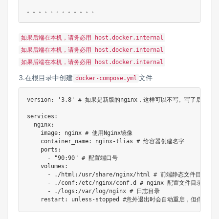
如果后端在本机，请务必用 host.docker.internal
如果后端在本机，请务必用 host.docker.internal
如果后端在本机，请务必用 host.docker.internal
3.在根目录中创建
文件
docker-compose.yml
version
:
'3.8'
# 如果是新版的nginx，这样可以不写。写了后期会报W
services
:
nginx
:
image
:
 nginx 
# 使用Nginx镜像
container_name
:
 nginx
-
tlias 
# 给容器创建名字
ports
:
-
"90:90"
# 配置端口号
volumes
:
-
 ./html
:
/usr/share/nginx/html 
# 前端静态文件目录
-
 ./conf
:
/etc/nginx/conf.d 
# nginx 配置文件目录
-
 ./logs
:
/var/log/nginx 
# 日志目录
restart
:
 unless
-
stopped 
#意外退出时会自动重启，但你手动 s