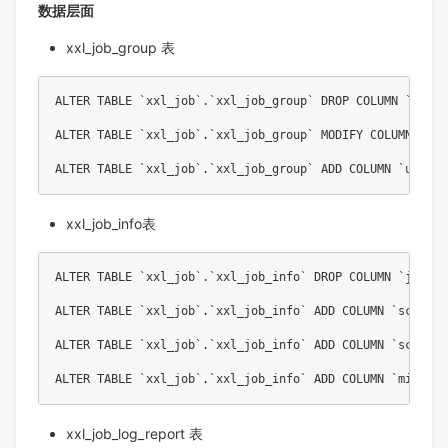
数据层面
xxl_job_group 表
ALTER
TABLE
`
xxl_job
`
.
`
xxl_job_group
`
DROP
COLUMN
`
order
ALTER
TABLE
`
xxl_job
`
.
`
xxl_job_group
`
MODIFY
COLUMN
`
add
ALTER
TABLE
`
xxl_job
`
.
`
xxl_job_group
`
ADD
COLUMN
`
update
xxl_job_info表
ALTER
TABLE
`
xxl_job
`
.
`
xxl_job_info
`
DROP
COLUMN
`
job_cr
ALTER
TABLE
`
xxl_job
`
.
`
xxl_job_info
`
ADD
COLUMN
`
schedul
ALTER
TABLE
`
xxl_job
`
.
`
xxl_job_info
`
ADD
COLUMN
`
schedul
ALTER
TABLE
`
xxl_job
`
.
`
xxl_job_info
`
ADD
COLUMN
`
misfire
xxl_job_log_report 表