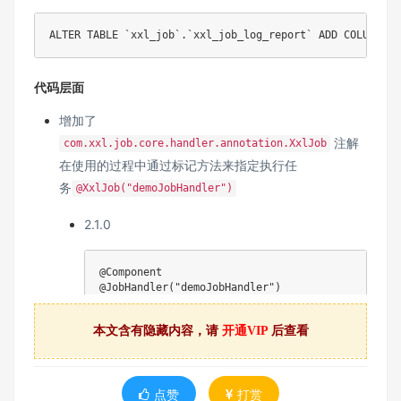
ALTER
TABLE
`
xxl_job
`
.
`
xxl_job_log_report
`
ADD
COLUMN
`
u
代码层面
增加了
注解
com.xxl.job.core.handler.annotation.XxlJob
在使用的过程中通过标记方法来指定执行任
务
@XxlJob("demoJobHandler")
2.1.0
@Component
@JobHandler
(
"demoJobHandler"
)
public
class
SampleXxlJob
extends
IJobHandler
{
private
static
Logger
 logger 
=
LoggerFactory
本文含有隐藏内容，请
开通VIP
后查看
/**

     * 1、简单任务示例（Bean模式）

     */
public
ReturnT
<
String
>
execute
(
String
 param
)
点赞
打赏