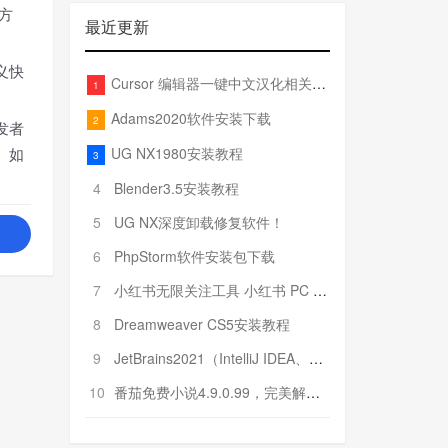
方
最近更新
义快
Cursor 编辑器一键中文汉化相关文件
1
Adams2020软件安装下载
2
发者
UG NX1980安装教程
。如
3
4
Blender3.5安装教程
5
UG NX深度卸载修复软件！
6
PhpStorm软件安装包下载
7
小红书无限关注工具 小红书 PC 端批量关注引流工具
8
Dreamweaver CS5安装教程
9
JetBrains2021（IntelliJ IDEA、Pycharm、PhpStorm、Rider……）安装教程
10
番茄免费小说4.9.0.99，完美解锁VIP特权！