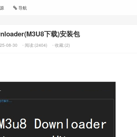
源
导航
wnloader(M3U8下载)安装包
25-08-30
⋅ 阅读:(2404)
⋅ 收藏:(2)