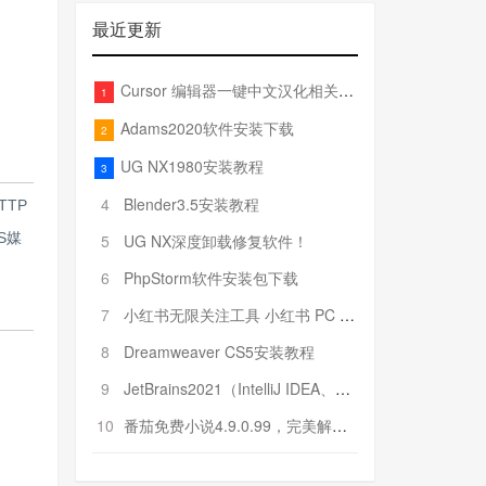
最近更新
Cursor 编辑器一键中文汉化相关文件
1
Adams2020软件安装下载
2
UG NX1980安装教程
3
4
Blender3.5安装教程
TTP
S媒
5
UG NX深度卸载修复软件！
6
PhpStorm软件安装包下载
7
小红书无限关注工具 小红书 PC 端批量关注引流工具
8
Dreamweaver CS5安装教程
9
JetBrains2021（IntelliJ IDEA、Pycharm、PhpStorm、Rider……）安装教程
10
番茄免费小说4.9.0.99，完美解锁VIP特权！