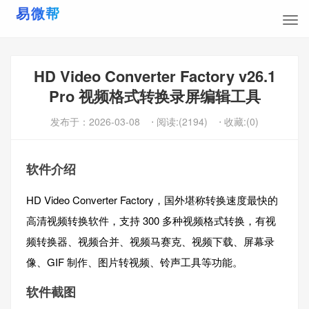
HD Video Converter Factory v26.1
Pro 视频格式转换录屏编辑工具
发布于：
2026-03-08
⋅ 阅读:(2194)
⋅ 收藏:(0)
软件介绍
HD Video Converter Factory，国外堪称转换速度最快的
高清视频转换软件，支持 300 多种视频格式转换，有视
频转换器、视频合并、视频马赛克、视频下载、屏幕录
像、GIF 制作、图片转视频、铃声工具等功能。
软件截图