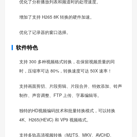
优化了分析播放列表和频道时的处理速度。
增加了支持 H265 8K 转换的硬件加速。
优化了记录器的窗口选择。
软件特色
支持 300 多种视频格式转换，在保留视频质量的同
时，压缩率可达 80%，转换速度可达 50X 速率！
支持画面剪切、片段剪辑、片段合并、特效添加、铃声
制作、声音调整、FTP 上传、字幕编辑等。
独特的HD视频编码技术和批量转换模式，可以转换
4K、H265(HEVC) 和 VP9 视频格式。
支持多轨高清视频转换（M2TS、MKV、AVCHD、