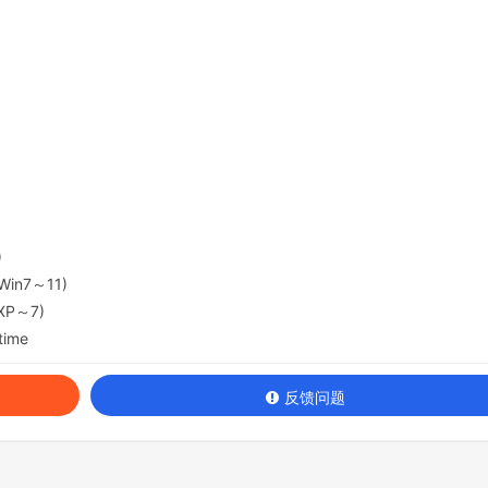
)
(Win7～11)
nXP～7)
time
反馈问题