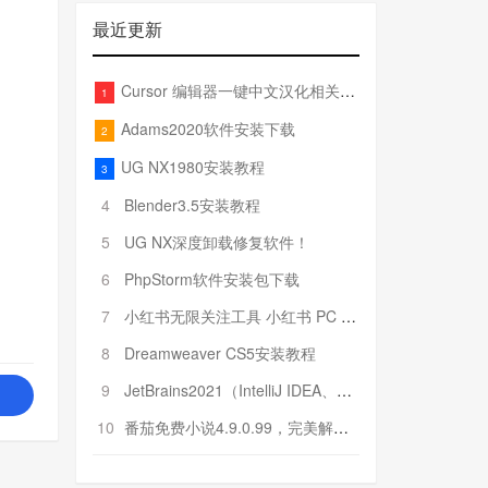
最近更新
Cursor 编辑器一键中文汉化相关文件
1
Adams2020软件安装下载
2
UG NX1980安装教程
3
4
Blender3.5安装教程
5
UG NX深度卸载修复软件！
6
PhpStorm软件安装包下载
7
小红书无限关注工具 小红书 PC 端批量关注引流工具
8
Dreamweaver CS5安装教程
9
JetBrains2021（IntelliJ IDEA、Pycharm、PhpStorm、Rider……）安装教程
10
番茄免费小说4.9.0.99，完美解锁VIP特权！