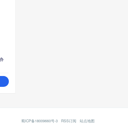
协
蜀ICP备18009660号-3
RSS订阅
站点地图