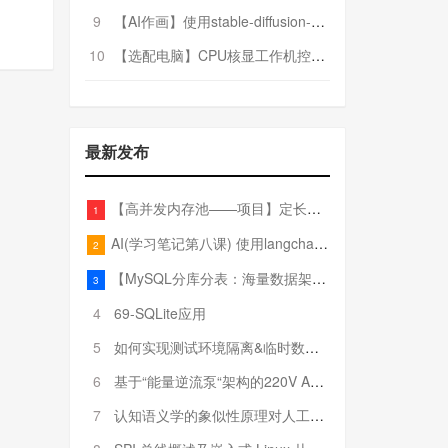
9
【AI作画】使用stable-diffusion-webui搭建AI作画平台
10
【选配电脑】CPU核显工作机控制预算5000
最新发布
【高并发内存池——项目】定长内存池——开胃小菜
1
AI(学习笔记第八课) 使用langchain的embedding models
2
【MySQL分库分表：海量数据架构的终极解决方案】
3
4
69-SQLite应用
5
如何实现测试环境隔离&临时数据库（pytest+SQLite）
6
基于“能量逆流泵“架构的220V AC至20V DC 300W高效电源设计
7
认知语义学的象似性原理对人工智能自然语言处理深层语义分析的影响与启示