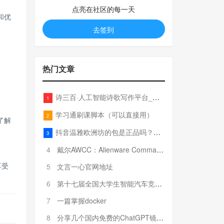
点亮在社区的每一天
和优
去签到
热门文章
诗三百·人工智能诗歌写作平台_在线作诗机_藏头诗生成器_电脑对联_姓名作诗
1
。
学习通刷课脚本（可以直接用）
2
了解
抖音温雅欧洲坊的包是正品吗？温雅卖的包为啥那么便宜？
3
4
戴尔AWCC：Alienware Command Center 故障排除方法，里面附有超全详解呦，快来快来，欢迎观看~
享受
5
文言一心官网地址
6
第十七届全国大学生智能汽车竞赛全国总决赛参赛队伍奖项公告
7
一篇掌握docker
8
分享几个国内免费的ChatGPT镜像网址(亲测有效-4月25日更新)