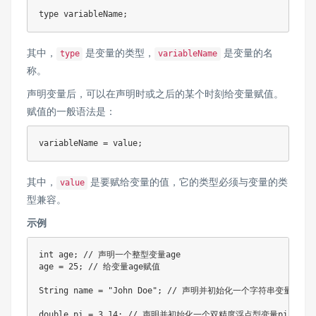
type variableName
;
其中，
是变量的类型，
是变量的名
type
variableName
称。
声明变量后，可以在声明时或之后的某个时刻给变量赋值。
赋值的一般语法是：
variableName 
=
 value
;
其中，
是要赋给变量的值，它的类型必须与变量的类
value
型兼容。
示例
int
 age
;
// 声明一个整型变量age
age 
=
25
;
// 给变量age赋值
String
 name 
=
"John Doe"
;
// 声明并初始化一个字符串变量name
double
 pi 
=
3.14
;
// 声明并初始化一个双精度浮点型变量pi