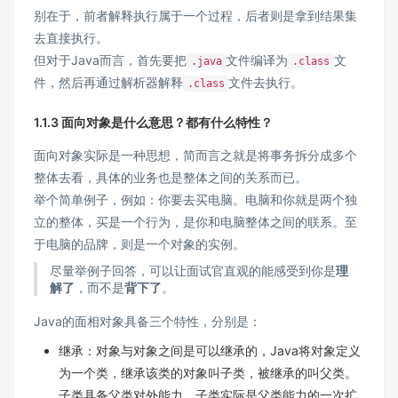
别在于，前者解释执行属于一个过程，后者则是拿到结果集
去直接执行。
但对于Java而言，首先要把
文件编译为
文
.java
.class
件，然后再通过解析器解释
文件去执行。
.class
1.1.3 面向对象是什么意思？都有什么特性？
面向对象实际是一种思想，简而言之就是将事务拆分成多个
整体去看，具体的业务也是整体之间的关系而已。
举个简单例子，例如：你要去买电脑。电脑和你就是两个独
立的整体，买是一个行为，是你和电脑整体之间的联系。至
于电脑的品牌，则是一个对象的实例。
尽量举例子回答，可以让面试官直观的能感受到你是
理
解了
，而不是
背下了
。
Java的面相对象具备三个特性，分别是：
继承：对象与对象之间是可以继承的，Java将对象定义
为一个类，继承该类的对象叫子类，被继承的叫父类。
子类具备父类对外能力，子类实际是父类能力的一次扩