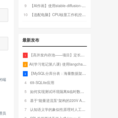
9
【AI作画】使用stable-diffusion-webui搭建AI作画平台
10
【选配电脑】CPU核显工作机控制预算5000
最新发布
【高并发内存池——项目】定长内存池——开胃小菜
1
AI(学习笔记第八课) 使用langchain的embedding models
2
【MySQL分库分表：海量数据架构的终极解决方案】
3
的端
4
69-SQLite应用
5
如何实现测试环境隔离&临时数据库（pytest+SQLite）
6
基于“能量逆流泵“架构的220V AC至20V DC 300W高效电源设计
7
认知语义学的象似性原理对人工智能自然语言处理深层语义分析的影响与启示
理员