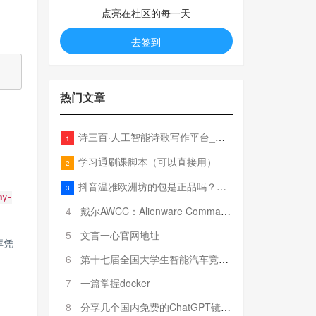
点亮在社区的每一天
去签到
热门文章
诗三百·人工智能诗歌写作平台_在线作诗机_藏头诗生成器_电脑对联_姓名作诗
1
学习通刷课脚本（可以直接用）
2
抖音温雅欧洲坊的包是正品吗？温雅卖的包为啥那么便宜？
3
my-
4
戴尔AWCC：Alienware Command Center 故障排除方法，里面附有超全详解呦，快来快来，欢迎观看~
5
文言一心官网地址
库凭
6
第十七届全国大学生智能汽车竞赛全国总决赛参赛队伍奖项公告
7
一篇掌握docker
8
分享几个国内免费的ChatGPT镜像网址(亲测有效-4月25日更新)