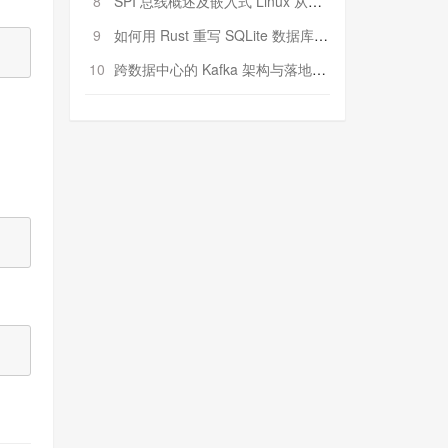
8
SPI 总线概述及嵌入式 Linux 从属 SPI 设备驱动程序开发（第二部分，实践）
9
如何用 Rust 重写 SQLite 数据库（二）:是否有市场空间？
10
跨数据中心的 Kafka 架构与落地实战