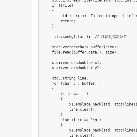
    std
::
ifstream 
file
(
filePath
,
 std
::
ios
::
if
(
!
file
)
{
        std
::
cerr 
<<
"Failed to open file"
return
;
}
    file
.
seekg
(
start
)
;
// 移动到指定位置
    std
::
vector
<
char
>
buffer
(
size
)
;
    file
.
read
(
buffer
.
data
(
)
,
 size
)
;
    std
::
vector
<
double
>
 x1
;
    std
::
vector
<
double
>
 y1
;
    std
::
string line
;
for
(
char
 c 
:
 buffer
)
{
if
(
c 
==
','
)
{
            x1
.
emplace_back
(
std
::
stod
(
line
)
            line
.
clear
(
)
;
}
else
if
(
c 
==
'\n'
)
{
            y1
.
emplace_back
(
std
::
stod
(
line
)
            line
.
clear
(
)
;