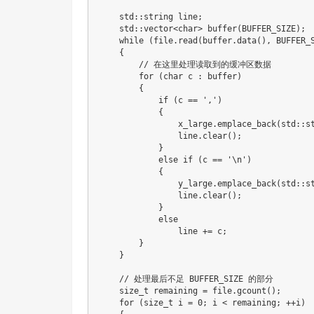
    std
::
string line
;
    std
::
vector
<
char
>
buffer
(
BUFFER_SIZE
)
;
while
(
file
.
read
(
buffer
.
data
(
)
,
 BUFFER_
{
// 在这里处理读取到的缓冲区数据
for
(
char
 c 
:
 buffer
)
{
if
(
c 
==
','
)
{
                x_large
.
emplace_back
(
std
::
s
                line
.
clear
(
)
;
}
else
if
(
c 
==
'\n'
)
{
                y_large
.
emplace_back
(
std
::
s
                line
.
clear
(
)
;
}
else
                line 
+=
 c
;
}
}
// 处理最后不足 BUFFER_SIZE 的部分
size_t
 remaining 
=
 file
.
gcount
(
)
;
for
(
size_t
 i 
=
0
;
 i 
<
 remaining
;
++
i
)