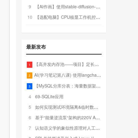
9
【AI作画】使用stable-diffusion-webui搭建AI作画平台
10
【选配电脑】CPU核显工作机控制预算5000
最新发布
【高并发内存池——项目】定长内存池——开胃小菜
1
AI(学习笔记第八课) 使用langchain的embedding models
2
【MySQL分库分表：海量数据架构的终极解决方案】
3
4
69-SQLite应用
5
如何实现测试环境隔离&临时数据库（pytest+SQLite）
6
基于“能量逆流泵“架构的220V AC至20V DC 300W高效电源设计
7
认知语义学的象似性原理对人工智能自然语言处理深层语义分析的影响与启示