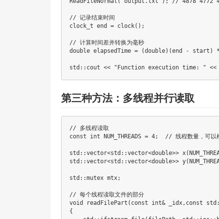
ReadFileNormal
(
"output.txt"
)
;
// 4878 4772 
// 记录结束时间
clock_t
 end 
=
clock
(
)
;
// 计算时间差并转换为毫秒
double
 elapsedTime 
=
(
double
)
(
end 
-
 start
)
std
::
cout 
<<
"Function execution time: "
<<
第三种方法：多线程并行读取
// 多线程读取
const
int
 NUM_THREADS 
=
4
;
// 线程数量，可
std
::
vector
<
std
::
vector
<
double
>>
x
(
NUM_THRE
std
::
vector
<
std
::
vector
<
double
>>
y
(
NUM_THRE
std
::
mutex mtx
;
// 每个线程读取文件的部分
void
readFilePart
(
const
int
&
 _idx
,
const
 std
{