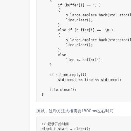
{
if
(
buffer
[
i
]
==
','
)
{
            x_large
.
emplace_back
(
std
::
stod
(
            line
.
clear
(
)
;
}
else
if
(
buffer
[
i
]
==
'\n'
)
{
            y_large
.
emplace_back
(
std
::
stod
(
            line
.
clear
(
)
;
}
else
            line 
+=
 buffer
[
i
]
;
}
if
(
!
line
.
empty
(
)
)
        std
::
cout 
<<
 line 
<<
 std
::
endl
;
    file
.
close
(
)
;
}
测试，这种方法大概需要1800ms左右时间
// 记录开始时间
clock_t
 start 
=
clock
(
)
;