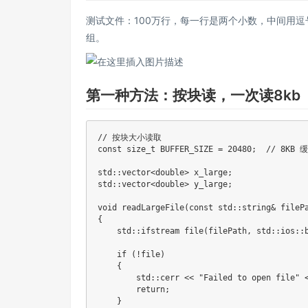
测试文件：100万行，每一行是两个小数，中间用逗号
组。
第一种方法：按块读，一次读8kb
// 按块大小读取
const
size_t
 BUFFER_SIZE 
=
20480
;
// 8KB
std
::
vector
<
double
>
 x_large
;
std
::
vector
<
double
>
 y_large
;
void
readLargeFile
(
const
 std
::
string
&
 fileP
{
    std
::
ifstream 
file
(
filePath
,
 std
::
ios
::
if
(
!
file
)
{
        std
::
cerr 
<<
"Failed to open file"
return
;
}