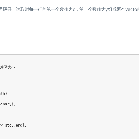
隔开，读取时每一行的第一个数作为x，第二个数作为y组成两个vector
 缓冲区大小
ath
)
binary
)
;
<<
 std
::
endl
;