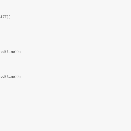
SIZE
)
)
tod
(
line
)
)
;
tod
(
line
)
)
;