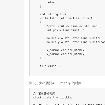
return
;
}
    std
::
string line
;
while
(
std
::
getline
(
file
,
 line
)
)
{
//std::cout << line << std::endl;
int
 pos 
=
 line
.
find
(
','
)
;
double
 x 
=
 std
::
stod
(
line
.
substr
(
0
,
double
 y 
=
 std
::
stod
(
line
.
substr
(
po
        x_normal
.
emplace_back
(
x
)
;
        y_normal
.
emplace_back
(
y
)
;
}
    file
.
close
(
)
;
}
测试，大概需要4800ms左右的时间
// 记录开始时间
clock_t
 start 
=
clock
(
)
;