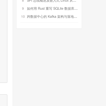
8
SPI 总线概述及嵌入式 Linux 从属 SPI 设备驱动程序开发（第二部分，实践）
9
如何用 Rust 重写 SQLite 数据库（二）:是否有市场空间？
10
跨数据中心的 Kafka 架构与落地实战