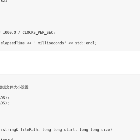
4821
*
1000.0
/
 CLOCKS_PER_SEC
;
 elapsedTime 
<<
" milliseconds"
<<
 std
::
endl
;
以根据文件大小设置
ADS
)
;
ADS
)
;
::
string
&
 filePath
,
long
long
 start
,
long
long
 size
)