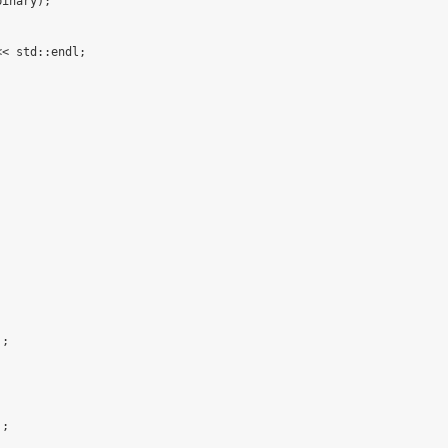
binary
)
;
<<
 std
::
endl
;
)
;
)
;