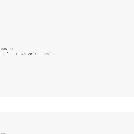
 pos
)
)
;
s 
+
1
,
 line
.
size
(
)
-
 pos
)
)
;