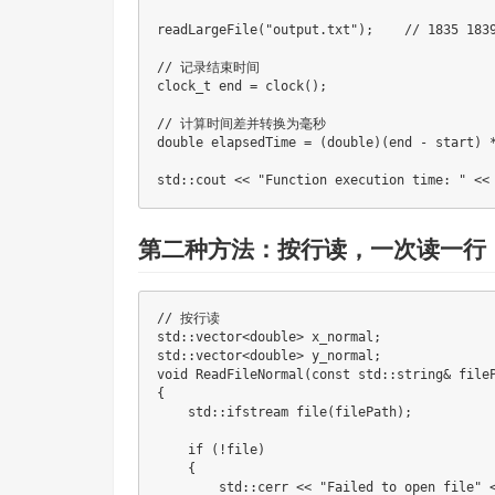
readLargeFile
(
"output.txt"
)
;
// 1835 183
// 记录结束时间
clock_t
 end 
=
clock
(
)
;
// 计算时间差并转换为毫秒
double
 elapsedTime 
=
(
double
)
(
end 
-
 start
)
std
::
cout 
<<
"Function execution time: "
<<
第二种方法：按行读，一次读一行
// 按行读
std
::
vector
<
double
>
 x_normal
;
std
::
vector
<
double
>
 y_normal
;
void
ReadFileNormal
(
const
 std
::
string
&
 file
{
    std
::
ifstream 
file
(
filePath
)
;
if
(
!
file
)
{
        std
::
cerr 
<<
"Failed to open file"