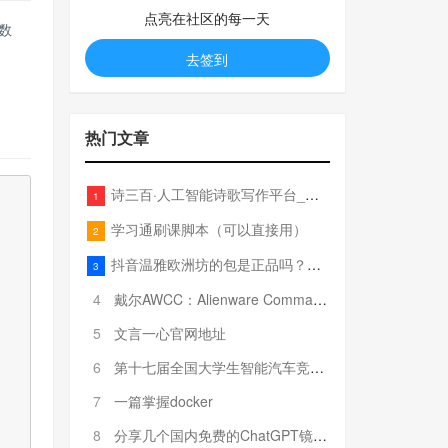
点亮在社区的每一天
数
去签到
热门文章
诗三百·人工智能诗歌写作平台_在线作诗机_藏头诗生成器_电脑对联_姓名作诗
1
学习通刷课脚本（可以直接用）
2
抖音温雅欧洲坊的包是正品吗？温雅卖的包为啥那么便宜？
3
4
戴尔AWCC：Alienware Command Center 故障排除方法，里面附有超全详解呦，快来快来，欢迎观看~
5
文言一心官网地址
6
第十七届全国大学生智能汽车竞赛全国总决赛参赛队伍奖项公告
7
一篇掌握docker
8
分享几个国内免费的ChatGPT镜像网址(亲测有效-4月25日更新)