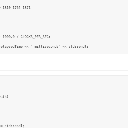
9 1810 1765 1871
*
1000.0
/
 CLOCKS_PER_SEC
;
 elapsedTime 
<<
" milliseconds"
<<
 std
::
endl
;
Path
)
<<
 std
::
endl
;